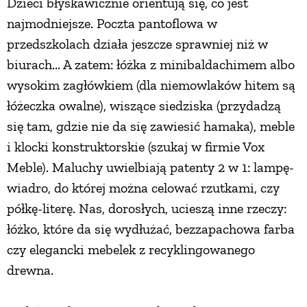
Dzieci błyskawicznie orientują się, co jest
najmodniejsze. Poczta pantoflowa w
PRZEPISY
przedszkolach działa jeszcze sprawniej niż w
biurach... A zatem: łóżka z minibaldachimem albo
ŚNIADANIA
wysokim zagłówkiem (dla niemowlaków hitem są
łóżeczka owalne), wiszące siedziska (przydadzą
PRZYSTAWKI
się tam, gdzie nie da się zawiesić hamaka), meble
i klocki konstruktorskie (szukaj w firmie Vox
ZUPY
Meble). Maluchy uwielbiają patenty 2 w 1: lampę-
wiadro, do której można celować rzutkami, czy
DANIA GŁÓWNE
półkę-literę. Nas, dorosłych, ucieszą inne rzeczy:
łóżko, które da się wydłużać, bezzapachowa farba
CIASTA I DESERY
czy elegancki mebelek z recyklingowanego
drewna.
DODATKI