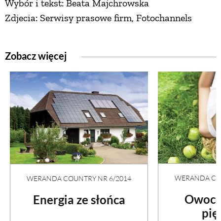
Wybór i tekst: Beata Majchrowska
PRZETWORY
Zdjecia: Serwisy prasowe firm, Fotochannels
INNE
Zobacz więcej
WERANDA COU
WERANDA COUNTRY NR 6/2014
Owoco
Energia ze słońca
pię