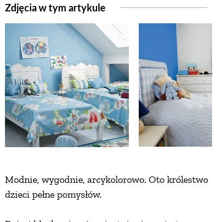
Zdjęcia w tym artykule
ZWIERZĘTA W NATURZE
GRZYBY
KRAJOBRAZ
RĘKODZIEŁO
RZEMIOSŁO
Modnie, wygodnie, arcykolorowo. Oto królestwo
ZWYCZAJE
dzieci pełne pomysłów.
ZRÓB TO SAM