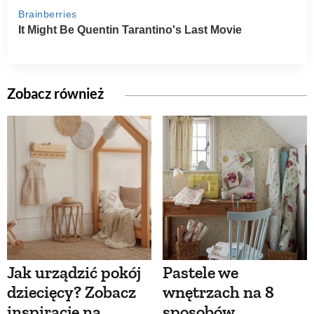
Zobacz również
Jak urządzić pokój
Pastele we
dziecięcy? Zobacz
wnętrzach na 8
inspiracje na
sposobów