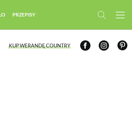
ŁO
PRZEPISY
KUP WERANDĘ COUNTRY
WYBIERZ TYP WYDANIA
WYDANIE DRUKOWANE
aktualny numer z dostawą do domu
E-WYDANIE PDF
przeglądaj bezpośrednio na Twoim
komputerze lub urządzeniu mobilnym