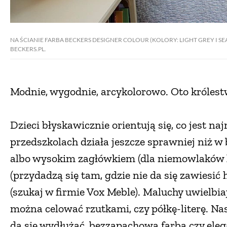
NA ŚCIANIE FARBA BECKERS DESIGNER COLOUR (KOLORY: LIGHT GREY I SEA
BECKERS.PL.
Modnie, wygodnie, arcykolorowo. Oto królest
Dzieci błyskawicznie orientują się, co jest n
przedszkolach działa jeszcze sprawniej niż w
albo wysokim zagłówkiem (dla niemowlaków hi
(przydadzą się tam, gdzie nie da się zawiesić
(szukaj w firmie Vox Meble). Maluchy uwielbia
można celować rzutkami, czy półkę-literę. Nas,
da się wydłużać, bezzapachowa farba czy ele