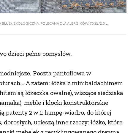
 BLUE), EKOLOGICZNA, POLECANA DLA ALERGIKÓW, 75 ZŁ/2,5 L,
wo dzieci pełne pomysłów.
ajmodniejsze. Poczta pantoflowa w
 biurach... A zatem: łóżka z minibaldachimem
tem są łóżeczka owalne), wiszące siedziska
 hamaka), meble i klocki konstruktorskie
ją patenty 2 w 1: lampę-wiadro, do której
 dorosłych, ucieszą inne rzeczy: łóżko, które
gancki mebelek z recyklingowanego drewna.