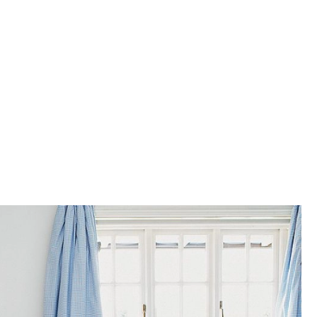
SCE
DOMY NA ŚWIECIE
URZĄDZAMY D
 I OWOCE
ROŚLINY OGRODOWE
PORA
 OGRODU
NATURALNIE
URODA
NATU
U
EKO ŻYCIE
PRZYRODA
ZWIERZĘT
URZE
GRZYBY
KRAJOBRAZ
RĘKODZI
B TO SAM
PRZEPISY
ŚNIADANIA
PR
NE
CIASTA I DESERY
DODATKI
PRZE