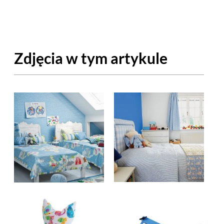
OM
BUDUJEMY DOM
DY
ZIELEŃ W DOMU
Zdjęcia w tym artykule
RALNA APTECZKA
A DOMOWE
EŁO
RZEMIOSŁO
ZYSTAWKI
ZUPY
TWORY
INNE