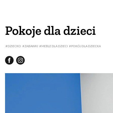
DOM
DOMY W POL
OGRÓD
WARZYWA
Pokoje dla dzieci
PROJEKTOWANIE
DZIECKO
ZABAWKI
MEBLE DLA DZIECI
POKÓJ DLA DZIECKA
DLA DOM
ZWIERZĘTA W NAT
ZWYCZAJE
ZRÓ
DANIA GŁÓW