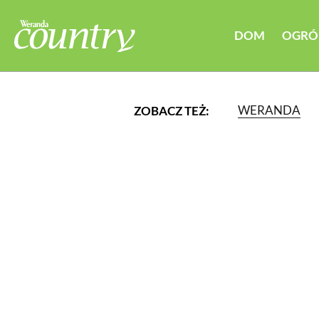
DOM
OGRÓ
WERANDA
ZOBACZ TEŻ:
LUB WYBIERZ JEDNĄ Z K