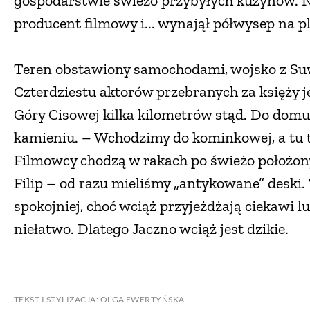
gospodarstwie świeżo przybyłych kuzynów. Na
producent filmowy i... wynajął półwysep na ple
Teren obstawiony samochodami, wojsko z Suw
Czterdziestu aktorów przebranych za księży je
Góry Cisowej kilka kilometrów stąd. Do domu
kamieniu. – Wchodzimy do kominkowej, a tu t
Filmowcy chodzą w rakach po świeżo położon
Filip – od razu mieliśmy „antykowane” deski. 
spokojniej, choć wciąż przyjeżdżają ciekawi lu
niełatwo. Dlatego Jaczno wciąż jest dzikie.
TEKST I STYLIZACJA: OLGA EWERTYŃSKA