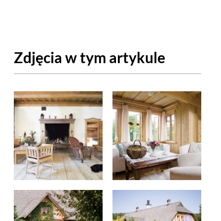
OM
BUDUJEMY DOM
DY
ZIELEŃ W DOMU
Zdjęcia w tym artykule
RALNA APTECZKA
A DOMOWE
EŁO
RZEMIOSŁO
ZYSTAWKI
ZUPY
TWORY
INNE