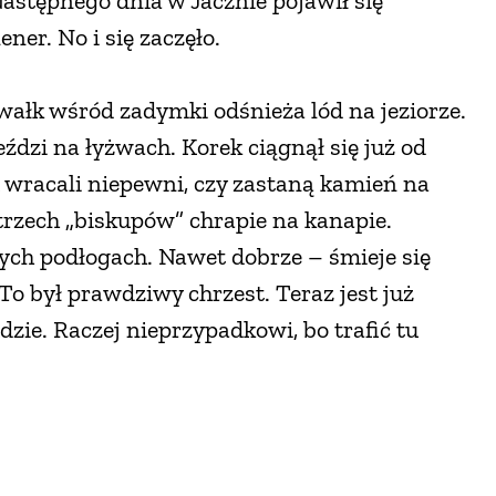
stępnego dnia w Jacznie pojawił się
ner. No i się zaczęło.
ałk wśród zadymki odśnieża lód na jeziorze.
ździ na łyżwach. Korek ciągnął się już od
 wracali niepewni, czy zastaną kamień na
rzech „biskupów” chrapie na kanapie.
ych podłogach. Nawet dobrze – śmieje się
To był prawdziwy chrzest. Teraz jest już
dzie. Raczej nieprzypadkowi, bo trafić tu