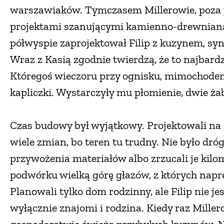
warszawiaków. Tymczasem Millerowie, poza 
projektami szanującymi kamienno-drewnianą
półwyspie zaprojektował Filip z kuzynem, sy
Wraz z Kasią zgodnie twierdzą, że to najbardz
Któregoś wieczoru przy ognisku, mimochodem
kapliczki. Wystarczyły mu płomienie, dwie żab
Czas budowy był wyjątkowy. Projektowali na
wiele zmian, bo teren tu trudny. Nie było dr
przywożenia materiałów albo zrzucali je kilo
podwórku wielką górę głazów, z których naprę
Planowali tylko dom rodzinny, ale Filip nie j
wyłącznie znajomi i rodzina. Kiedy raz Miller