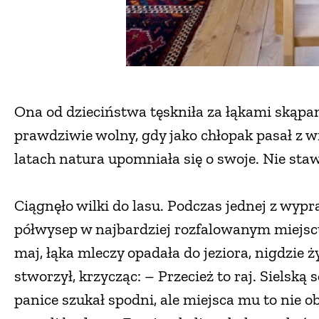
Ona od dzieciństwa tęskniła za łąkami skąpan
prawdziwie wolny, gdy jako chłopak pasał z w
latach natura upomniała się o swoje. Nie staw
Ciągnęło wilki do lasu. Podczas jednej z wypr
półwysep w najbardziej rozfalowanym miejsc
maj, łąka mleczy opadała do jeziora, nigdzie ż
stworzył, krzycząc: – Przecież to raj. Sielską
panice szukał spodni, ale miejsca mu to nie ob