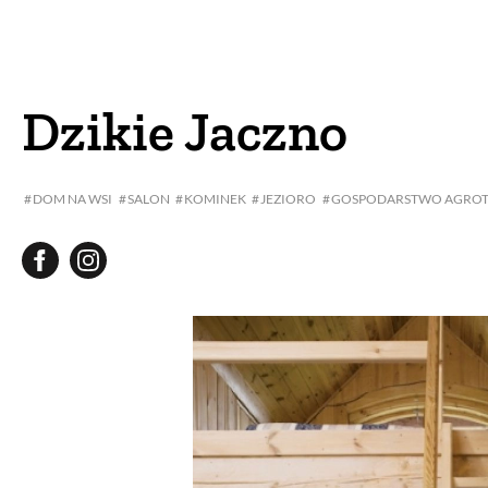
DOM
DOMY W POL
OGRÓD
WARZYWA
Dzikie Jaczno
PROJEKTOWANIE
DOM NA WSI
SALON
KOMINEK
JEZIORO
GOSPODARSTWO AGROT
DLA DOM
ZWIERZĘTA W NAT
ZWYCZAJE
ZRÓ
DANIA GŁÓW