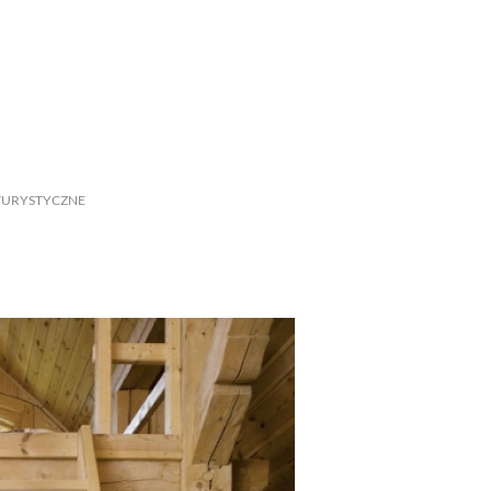
SCE
DOMY NA ŚWIECIE
URZĄDZAMY D
 I OWOCE
ROŚLINY OGRODOWE
PORA
 OGRODU
NATURALNIE
URODA
NATU
URYSTYCZNE
U
EKO ŻYCIE
PRZYRODA
ZWIERZĘT
URZE
GRZYBY
KRAJOBRAZ
RĘKODZI
B TO SAM
PRZEPISY
ŚNIADANIA
PR
NE
CIASTA I DESERY
DODATKI
PRZE