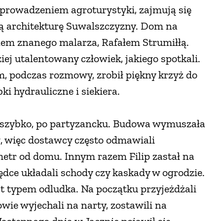
prowadzeniem agroturystyki, zajmują się
 architekturę Suwalszczyzny. Dom na
nem znanego malarza, Rafałem Strumiłłą.
iej utalentowany człowiek, jakiego spotkali.
, podczas rozmowy, zrobił piękny krzyż do
ki hydrauliczne i siekiera.
 szybko, po partyzancku. Budowa wymuszała
óg, więc dostawcy często odmawiali
metr od domu. Innym razem Filip zastał na
dce układali schody czy kaskady w ogrodzie.
est typem odludka. Na początku przyjeżdżali
owie wyjechali na narty, zostawili na