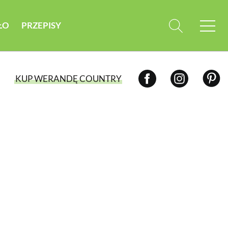
ŁO
PRZEPISY
KUP WERANDĘ COUNTRY
WYBIERZ TYP WYDANIA
WYDANIE DRUKOWANE
aktualny numer z dostawą do domu
E-WYDANIE PDF
przeglądaj bezpośrednio na Twoim
komputerze lub urządzeniu mobilnym