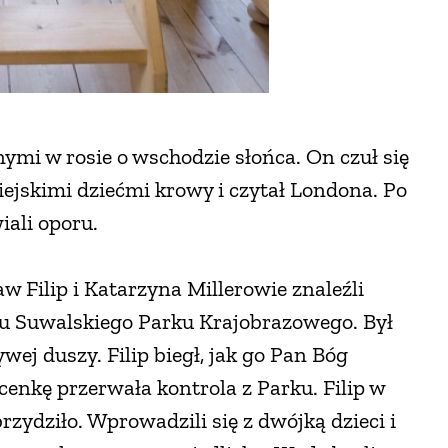
ymi w rosie o wschodzie słońca. On czuł się
iejskimi dziećmi krowy i czytał Londona. Po
iali oporu.
aw Filip i Katarzyna Millerowie znaleźli
u Suwalskiego Parku Krajobrazowego. Był
ywej duszy. Filip biegł, jak go Pan Bóg
 scenkę przerwała kontrola z Parku. Filip w
rzydziło. Wprowadzili się z dwójką dzieci i