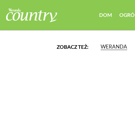
DOM
OGRÓ
WERANDA
ZOBACZ TEŻ:
LUB WYBIERZ JEDNĄ Z K