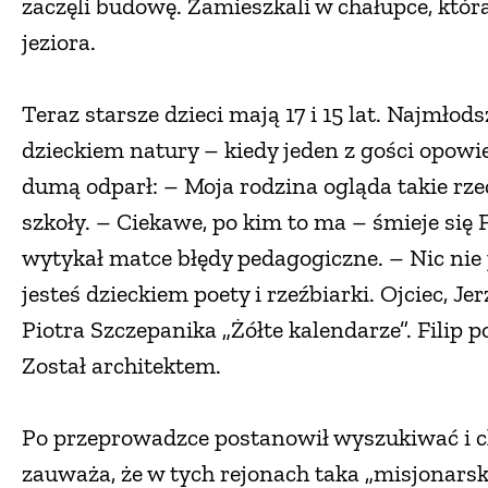
zaczęli budowę. Zamieszkali w chałupce, która
jeziora.
Teraz starsze dzieci mają 17 i 15 lat. Najmłods
dzieckiem natury – kiedy jeden z gości opowie
dumą odparł: – Moja rodzina ogląda takie rzec
szkoły. – Ciekawe, po kim to ma – śmieje się
wytykał matce błędy pedagogiczne. – Nic nie 
jesteś dzieckiem poety i rzeźbiarki. Ojciec, Je
Piotra Szczepanika „Żółte kalendarze”. Filip 
Został architektem.
Po przeprowadzce postanowił wyszukiwać i c
zauważa, że w tych rejonach taka „misjonarsk