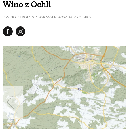
Wino z Ochli
BUDUJEMY DOM
WINO
EKOLOGIA
SKANSEN
OSADA
ROLNICY
OGRÓD
WARZYWA I OWOCE
ROŚLINY OGRODOWE
PORADY
ZIELEŃ W DOMU
PROJEKTOWANIE OGRODU