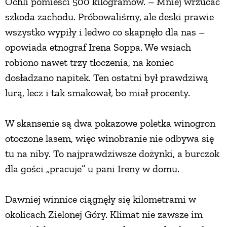
Ochli pomieści 500 kilogramów. – Mniej wrzucać
szkoda zachodu. Próbowaliśmy, ale deski prawie
wszystko wypiły i ledwo co skapnęło dla nas –
opowiada etnograf Irena Soppa. We wsiach
robiono nawet trzy tłoczenia, na koniec
dosładzano napitek. Ten ostatni był prawdziwą
lurą, lecz i tak smakował, bo miał procenty.
W skansenie są dwa pokazowe poletka winogron
otoczone lasem, więc winobranie nie odbywa się
tu na niby. To najprawdziwsze dożynki, a burczok
dla gości „pracuje” u pani Ireny w domu.
Dawniej winnice ciągnęły się kilometrami w
okolicach Zielonej Góry. Klimat nie zawsze im