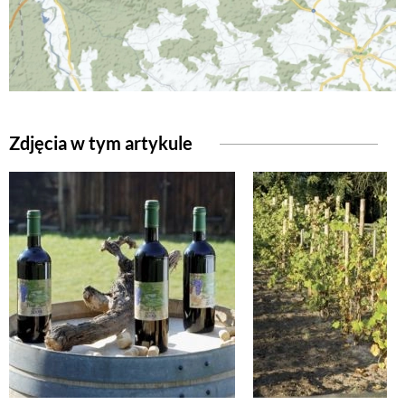
NATURALNIE
URODA
Zdjęcia w tym artykule
NATURALNA APTECZKA
DLA DOMU
EKO ŻYCIE
PRZYRODA
ZWIERZĘTA DOMOWE