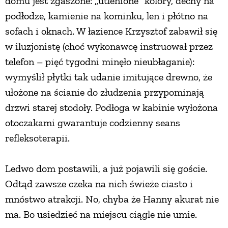
domu jest zgaszone: „utlenione” kolory, dechy na
podłodze, kamienie na kominku, len i płótno na
sofach i oknach. W łazience Krzysztof zabawił się
w iluzjonistę (choć wykonawcę instruował przez
telefon – pięć tygodni minęło nieubłaganie):
wymyślił płytki tak udanie imitujące drewno, że
ułożone na ścianie do złudzenia przypominają
drzwi starej stodoły. Podłoga w kabinie wyłożona
otoczakami gwarantuje codzienny seans
refleksoterapii.
Ledwo dom postawili, a już pojawili się goście.
Odtąd zawsze czeka na nich świeże ciasto i
mnóstwo atrakcji. No, chyba że Hanny akurat nie
ma. Bo usiedzieć na miejscu ciągle nie umie.