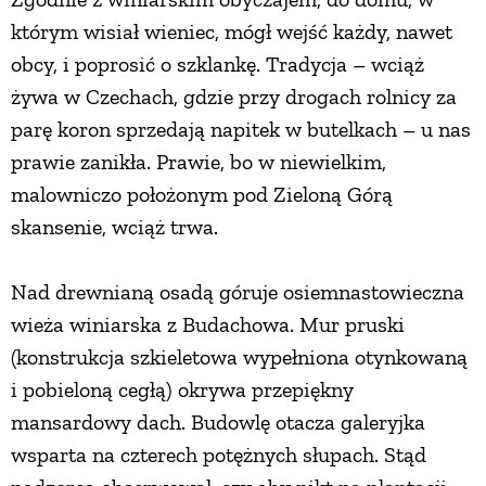
którym wisiał wieniec, mógł wejść każdy, nawet
PRZEPISY
obcy, i poprosić o szklankę. Tradycja – wciąż
żywa w Czechach, gdzie przy drogach rolnicy za
ŚNIADANIA
parę koron sprzedają napitek w butelkach – u nas
prawie zanikła. Prawie, bo w niewielkim,
PRZYSTAWKI
malowniczo położonym pod Zieloną Górą
skansenie, wciąż trwa.
ZUPY
Nad drewnianą osadą góruje osiemnastowieczna
DANIA GŁÓWNE
wieża winiarska z Budachowa. Mur pruski
(konstrukcja szkieletowa wypełniona otynkowaną
CIASTA I DESERY
i pobieloną cegłą) okrywa przepiękny
mansardowy dach. Budowlę otacza galeryjka
wsparta na czterech potężnych słupach. Stąd
DODATKI