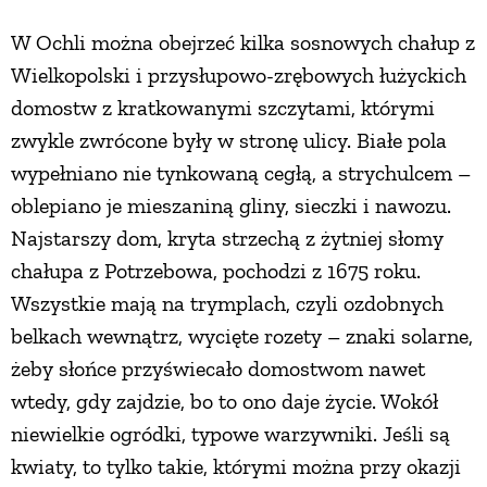
W Ochli można obejrzeć kilka sosnowych chałup z
Wielkopolski i przysłupowo-zrębowych łużyckich
domostw z kratkowanymi szczytami, którymi
zwykle zwrócone były w stronę ulicy. Białe pola
wypełniano nie tynkowaną cegłą, a strychulcem –
oblepiano je mieszaniną gliny, sieczki i nawozu.
Najstarszy dom, kryta strzechą z żytniej słomy
chałupa z Potrzebowa, pochodzi z 1675 roku.
Wszystkie mają na trymplach, czyli ozdobnych
belkach wewnątrz, wycięte rozety – znaki solarne,
żeby słońce przyświecało domostwom nawet
wtedy, gdy zajdzie, bo to ono daje życie. Wokół
niewielkie ogródki, typowe warzywniki. Jeśli są
kwiaty, to tylko takie, którymi można przy okazji