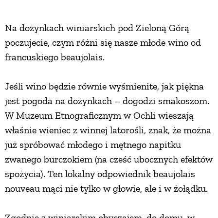
ZWIERZĘTA W NATURZE
Na dożynkach winiarskich pod Zieloną Górą
poczujecie, czym różni się nasze młode wino od
GRZYBY
francuskiego beaujolais.
KRAJOBRAZ
Jeśli wino będzie równie wyśmienite, jak piękna
jest pogoda na dożynkach – dogodzi smakoszom.
W Muzeum Etnograficznym w Ochli wieszają
RĘKODZIEŁO
właśnie wieniec z winnej latorośli, znak, że można
już spróbować młodego i mętnego napitku
RZEMIOSŁO
zwanego burczokiem (na cześć ubocznych efektów
spożycia). Ten lokalny odpowiednik beaujolais
ZWYCZAJE
nouveau mąci nie tylko w głowie, ale i w żołądku.
ZRÓB TO SAM
Zgodnie z winiarskim obyczajem, do domu, w