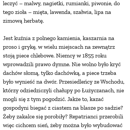
leczyć – malwy, nagietki, rumianki, piwonie, do
tego zioła – mięta, lawenda, szałwia, lipa na
zimową herbatę.
Jest kuźnia z polnego kamienia, kaszarnia na
proso i grykę, w wielu miejscach na zewnątrz
stoją piece chlebowe. Niemcy w 1855 roku
wprowadzili prawo dymne. Nie wolno było kryć
dachów słomą, tylko dachówką, a piece trzeba
było wynieść na dwór. Przesiedleńcy ze Wschodu,
którzy odziedziczyli chałupy po Łużyczanach, nie
mogli się z tym pogodzić. Jakże to, kazać
gospodyni biegać z ciastem na blasze po sadzie?
Żeby zakalce się porobiły? Repatrianci przerobili
więc cichcem sień, żeby można było wybudować