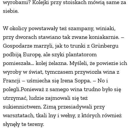
wyrobami? Kolejki przy stoiskach mówią same za
siebie.
W okolicy powstawały też szampany, winiaki,
przy dworach stawiano tak zwane koniakarnie. –
Gospodarze marzyli, jak to trunki z Grünbergu
podbiją Europę, ale szyki plantatorom
pomieszała… kolej żelazna. Myśleli, że powiezie ich
wyroby w świat, tymczasem przywiozła wina z
Francji – uśmiecha się Irena Soppa. – No i
polegli.Ponieważ z samego wina trudno było się
utrzymać, ludzie zajmowali się też
sukiennictwem. Zimą przesiadywali przy
warsztatach, tkali lny i wełny, z których również
słynęły te tereny.