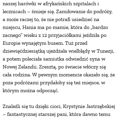
naszej harówki w afrykańskich szpitalach i
lecznicach – śmieje się. Zamiłowanie do podróży,
a może raczej to, że nie potrafi usiedzieć na
miejscu, Hania ma po mamie, która do „bardzo
zacnego” wieku z 12 przyjaciółkami jeździła po
Europie wynajętym busem. Tuż przed
dziewięćdziesiątką ujeżdżała wielbłądy w Tunezji,
a potem poleciała samiutka odwiedzić syna w
Nowej Zelandii. Zresztą, po świecie włóczy się
cała rodzina. W pewnym momencie okazało się, że
poza podróżami przydałoby się też miejsce, w
którym można odpocząć.
Znaleźli się tu dzięki cioci, Krystynie Jastrzębskiej
– fantastycznej starszej pani, która dawno temu