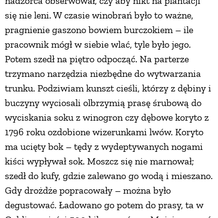
nadzorca obserwował, czy aby nikt na plantacji
się nie leni. W czasie winobrań było to ważne,
PRZETWORY
pragnienie gaszono bowiem burczokiem – ile
pracownik mógł w siebie wlać, tyle było jego.
INNE
Potem szedł na piętro odpocząć. Na parterze
trzymano narzędzia niezbędne do wytwarzania
trunku. Podziwiam kunszt cieśli, którzy z dębiny i
buczyny wyciosali olbrzymią prasę śrubową do
wyciskania soku z winogron czy dębowe koryto z
1796 roku ozdobione wizerunkami lwów. Koryto
ma ucięty bok – tędy z wydeptywanych nogami
kiści wypływał sok. Moszcz się nie marnował;
szedł do kufy, gdzie zalewano go wodą i mieszano.
Gdy drożdże popracowały – można było
degustować. Ładowano go potem do prasy, ta w