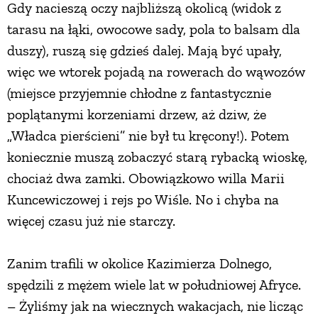
Gdy nacieszą oczy najbliższą okolicą (widok z
tarasu na łąki, owocowe sady, pola to balsam dla
duszy), ruszą się gdzieś dalej. Mają być upały,
więc we wtorek pojadą na rowerach do wąwozów
(miejsce przyjemnie chłodne z fantastycznie
poplątanymi korzeniami drzew, aż dziw, że
„Władca pierścieni” nie był tu kręcony!). Potem
koniecznie muszą zobaczyć starą rybacką wioskę,
chociaż dwa zamki. Obowiązkowo willa Marii
Kuncewiczowej i rejs po Wiśle. No i chyba na
więcej czasu już nie starczy.
Zanim trafili w okolice Kazimierza Dolnego,
spędzili z mężem wiele lat w południowej Afryce.
– Żyliśmy jak na wiecznych wakacjach, nie licząc