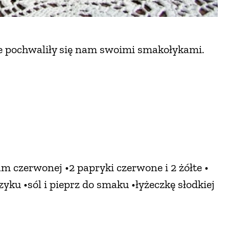
re pochwaliły się nam swoimi smakołykami.
ram czerwonej •2 papryki czerwone i 2 żółte •
yku •sól i pieprz do smaku •łyżeczkę słodkiej