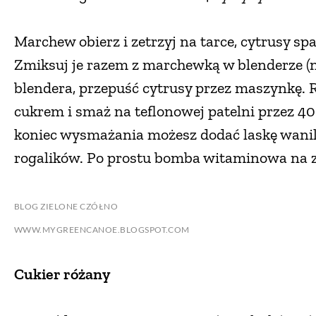
Marchew obierz i zetrzyj na tarce, cytrusy spa
Zmiksuj je razem z marchewką w blenderze (nie
blendera, przepuść cytrusy przez maszynkę.
cukrem i smaż na teflonowej patelni przez 40 
koniec wysmażania możesz dodać laskę wanilii
rogalików. Po prostu bomba witaminowa na 
BLOG ZIELONE CZÓŁNO
WWW.MYGREENCANOE.BLOGSPOT.COM
Cukier różany