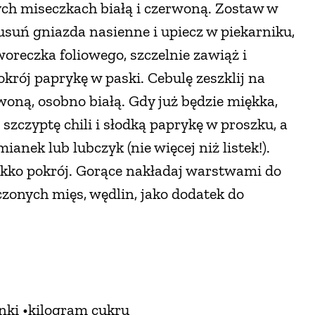
nych miseczkach białą i czerwoną. Zostaw w
 usuń gniazda nasienne i upiecz w piekarniku,
woreczka foliowego, szczelnie zawiąż i
okrój paprykę w paski. Cebulę zeszklij na
woną, osobno białą. Gdy już będzie miękka,
szczyptę chili i słodką paprykę w proszku, a
ianek lub lubczyk (nie więcej niż listek!).
lekko pokrój. Gorące nakładaj warstwami do
onych mięs, wędlin, jako dodatek do
nki •kilogram cukru