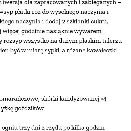
ż (wersja dla zapracowanych i zabieganych –
syp płatki róż do wysokiego naczynia i
kiego naczynia i dodaj 2 szklanki cukru,
j więcej godzinie nasiąknie wywarem
dy rozsyp wszystko na dużym płaskim talerzu
ien być w miarę sypki, a różane kawałeczki
ki pomarańczowej skórki kandyzowanej •4
•łyżkę goździków
ogniu trzy dni z rzędu po kilka godzin