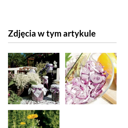
OM
BUDUJEMY DOM
DY
ZIELEŃ W DOMU
Zdjęcia w tym artykule
RALNA APTECZKA
A DOMOWE
EŁO
RZEMIOSŁO
ZYSTAWKI
ZUPY
TWORY
INNE