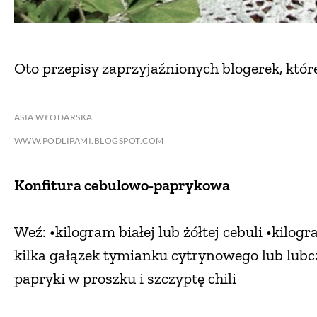
Oto przepisy zaprzyjaźnionych blogerek, któ
ASIA WŁODARSKA
WWW.PODLIPAMI.BLOGSPOT.COM
Konfitura cebulowo-paprykowa
Weź: •kilogram białej lub żółtej cebuli •kilog
kilka gałązek tymianku cytrynowego lub lubcz
papryki w proszku i szczyptę chili