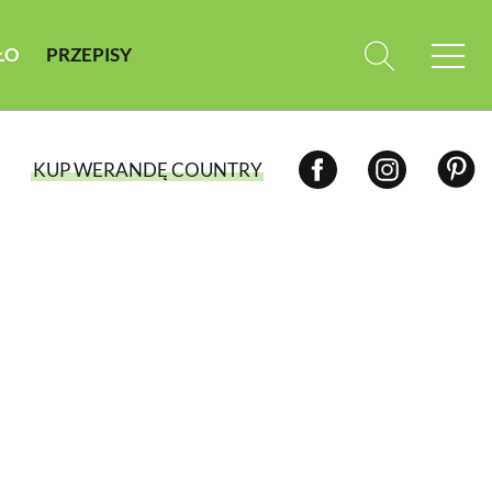
ŁO
PRZEPISY
KUP WERANDĘ COUNTRY
WYBIERZ TYP WYDANIA
WYDANIE DRUKOWANE
aktualny numer z dostawą do domu
E-WYDANIE PDF
przeglądaj bezpośrednio na Twoim
komputerze lub urządzeniu mobilnym