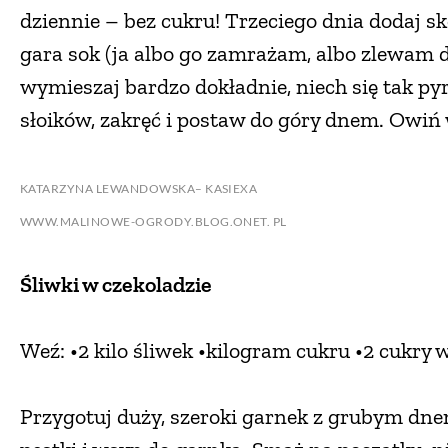
dziennie – bez cukru! Trzeciego dnia dodaj skó
gara sok (ja albo go zamrażam, albo zlewam d
wymieszaj bardzo dokładnie, niech się tak pyr
słoików, zakręć i postaw do góry dnem. Owiń 
KATARZYNA LEWANDOWSKA– KASIEXA
WWW.MALINOWE-OGRODY.BLOG.ONET. PL
Śliwki w czekoladzie
Weź: •2 kilo śliwek •kilogram cukru •2 cukry
Przygotuj duży, szeroki garnek z grubym dne