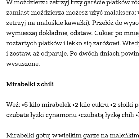
W moździerzu zetrzyj trzy garście płatków ró
zamiast moździerza możesz użyć malaksera: w
zetrzyj na maluśkie kawałki). Przełóż do wyso
wymieszaj dokładnie, odstaw. Cukier po mnie
roztartych płatków i lekko się zaróżowi. Wte
i zostaw, aż odparuje. Po dwóch dniach powin
wysuszone.
Mirabelki z chili
Weź: •6 kilo mirabelek •2 kilo cukru •2 słoi
czubate łyżki cynamonu •czubatą łyżkę chili 
Mirabelki gotuj w wielkim garze na maleńkim 