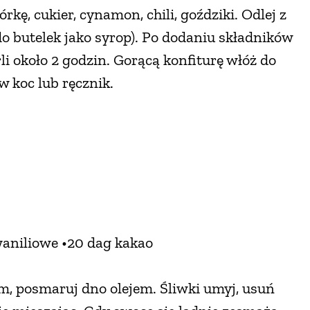
rkę, cukier, cynamon, chili, goździki. Odlej z
o butelek jako syrop). Po dodaniu składników
li około 2 godzin. Gorącą konfiturę włóż do
w koc lub ręcznik.
 waniliowe •20 dag kakao
m, posmaruj dno olejem. Śliwki umyj, usuń