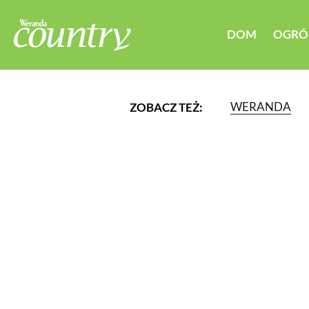
DOM
OGRÓ
WERANDA
ZOBACZ TEŻ:
LUB WYBIERZ JEDNĄ Z K