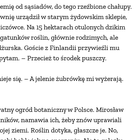
iemię od sąsiadów, do tego rzeźbione chałupy.
ownię urządził w starym żydowskim sklepie,
niczówce. Na 15 hektarach otulonych dzikim
t gatunków roślin, głównie rodzimych, ale
dżurska. Goście z Finlandii przywieźli mu
pytam. – Przecież to środek puszczy.
eje się. – A jelenie żubrówkę mi wyżerają.
atny ogród botaniczny w Polsce. Mirosław
lników, namawia ich, żeby znów uprawiali
ej ziemi. Roślin dotyka, głaszcze je. No,