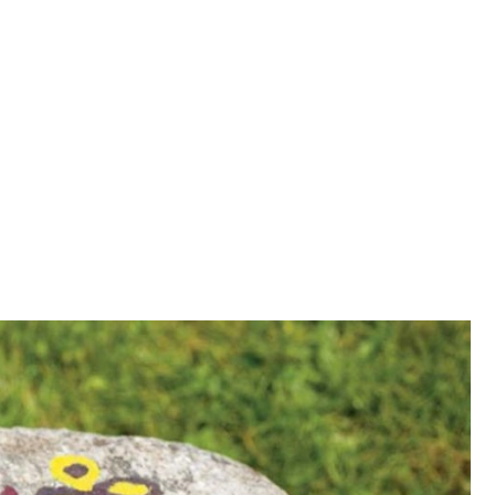
SCE
DOMY NA ŚWIECIE
URZĄDZAMY D
 I OWOCE
ROŚLINY OGRODOWE
PORA
 OGRODU
NATURALNIE
URODA
NATU
U
EKO ŻYCIE
PRZYRODA
ZWIERZĘT
URZE
GRZYBY
KRAJOBRAZ
RĘKODZI
B TO SAM
PRZEPISY
ŚNIADANIA
PR
NE
CIASTA I DESERY
DODATKI
PRZE