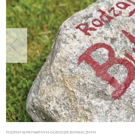
PODPISY W PRYWATNYM OGRODZIE BOTANICZNYM.