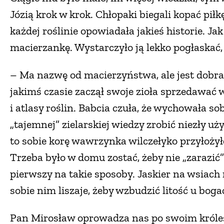
Józią krok w krok. Chłopaki biegali kopać piłkę,
każdej roślinie opowiadała jakieś historie. Ja
macierzankę. Wystarczyło ją lekko pogłaskać,
– Ma nazwę od macierzyństwa, ale jest dobra
jakimś czasie zaczął swoje zioła sprzedawać w
i atlasy roślin. Babcia czuła, że wychowała sob
„tajemnej” zielarskiej wiedzy zrobić niezły uż
to sobie korę wawrzynka wilczełyko przyłożyłe
Trzeba było w domu zostać, żeby nie „zarazić”
pierwszy na takie sposoby. Jaskier na wsiach
sobie nim liszaje, żeby wzbudzić litość u boga
Pan Mirosław oprowadza nas po swoim królest