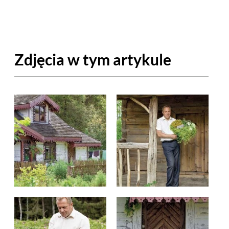
OM
BUDUJEMY DOM
DY
ZIELEŃ W DOMU
Zdjęcia w tym artykule
RALNA APTECZKA
A DOMOWE
EŁO
RZEMIOSŁO
ZYSTAWKI
ZUPY
TWORY
INNE