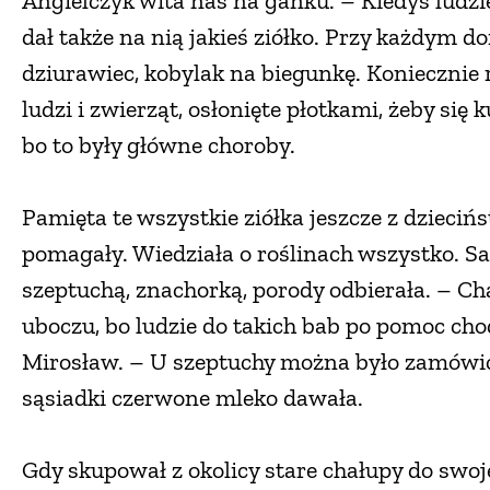
Angielczyk wita nas na ganku. – Kiedyś ludzie 
dał także na nią jakieś ziółko. Przy każdym d
dziurawiec, kobylak na biegunkę. Koniecznie r
ludzi i zwierząt, osłonięte płotkami, żeby się 
bo to były główne choroby.
Pamięta te wszystkie ziółka jeszcze z dzieciń
pomagały. Wiedziała o roślinach wszystko. Sam
szeptuchą, znachorką, porody odbierała. – Ch
uboczu, bo ludzie do takich bab po pomoc chodz
Mirosław. – U szeptuchy można było zamówić 
sąsiadki czerwone mleko dawała.
Gdy skupował z okolicy stare chałupy do swo