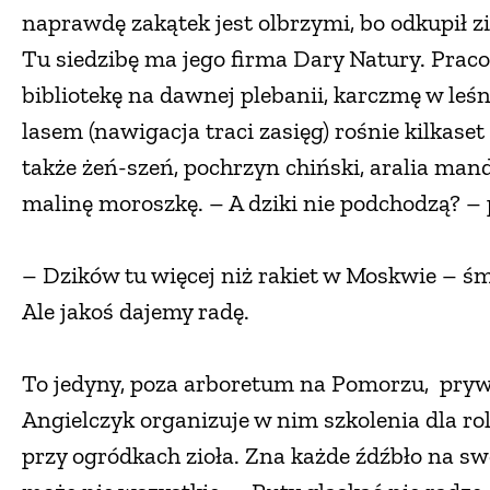
naprawdę zakątek jest olbrzymi, bo odkupił z
Tu siedzibę ma jego firma Dary Natury. Prac
bibliotekę na dawnej plebanii, karczmę w leś
lasem (nawigacja traci zasięg) rośnie kilkase
także żeń-szeń, pochrzyn chiński, aralia man
malinę moroszkę. – A dziki nie podchodzą? – 
– Dzików tu więcej niż rakiet w Moskwie – śmi
Ale jakoś dajemy radę.
To jedyny, poza arboretum na Pomorzu, pryw
Angielczyk organizuje w nim szkolenia dla ro
przy ogródkach zioła. Zna każde źdźbło na swoj