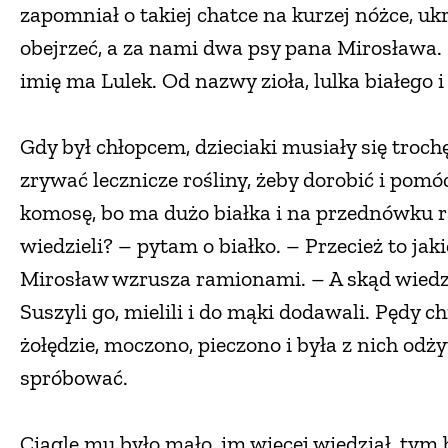
zapomniał o takiej chatce na kurzej nóżce, ukr
obejrzeć, a za nami dwa psy pana Mirosława. 
imię ma Lulek. Od nazwy zioła, lulka białego i
Gdy był chłopcem, dzieciaki musiały się troch
zrywać lecznicze rośliny, żeby dorobić i pomó
komosę, bo ma dużo białka i na przednówku ra
wiedzieli? – pytam o białko. – Przecież to ja
Mirosław wzrusza ramionami. – A skąd wiedzi
Suszyli go, mielili i do mąki dodawali. Pędy ch
żołędzie, moczono, pieczono i była z nich od
spróbować.
Ciągle mu było mało, im więcej wiedział, tym b