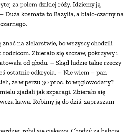
ytej za polem dzikiej róży. Idziemy ją
– Duża kosmata to Bazylia, a biało-czarny na
 czarnego.
ę znać na zielarstwie, bo wszyscy chodzili
c rodzicom. Zbierało się szczaw, pokrzywy i
towała od głodu. – Skąd ludzie takie rzeczy
kieś ostatnie odkrycia. – Nie wiem – pan
eli, że w perzu 30 proc. to węglowodany?
mielu zjadali jak szparagi. Zbierało się
żywcza kawa. Robimy ją do dziś, zapraszam
ardziej robił się ciekawy. Chodził za babcią