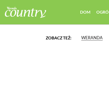
DOM
OGRÓ
WERANDA
ZOBACZ TEŻ:
LUB WYBIERZ JEDNĄ Z K