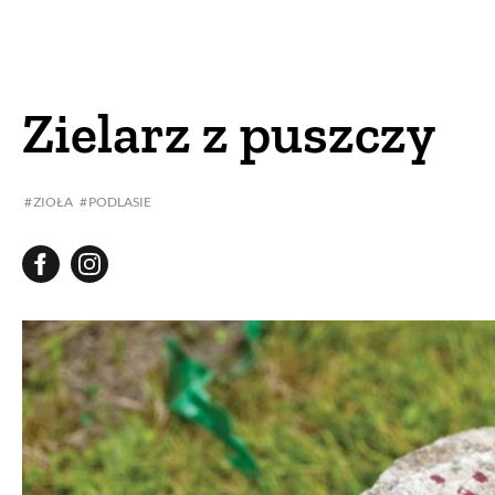
DOM
DOMY W POL
OGRÓD
WARZYWA
Zielarz z puszczy
PROJEKTOWANIE
ZIOŁA
PODLASIE
DLA DOM
ZWIERZĘTA W NAT
ZWYCZAJE
ZRÓ
DANIA GŁÓW