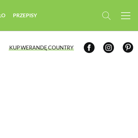
ŁO
PRZEPISY
KUP WERANDĘ COUNTRY
WYBIERZ TYP WYDANIA
WYDANIE DRUKOWANE
aktualny numer z dostawą do domu
E-WYDANIE PDF
przeglądaj bezpośrednio na Twoim
komputerze lub urządzeniu mobilnym