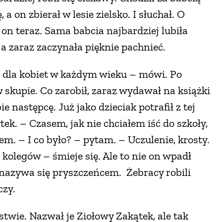
 a on zbierał w lesie zielsko. I słuchał. O
k on teraz. Sama babcia najbardziej lubiła
 a zaraz zaczynała pięknie pachnieć.
 dla kobiet w każdym wieku – mówi. Po
 skupie. Co zarobił, zaraz wydawał na książki
ie następcę. Już jako dzieciak potrafił z tej
ytek. – Czasem, jak nie chciałem iść do szkoły,
m. – I co było? – pytam. – Uczulenie, krosty.
 kolegów – śmieje się. Ale to nie on wpadł
 nazywa się pryszczeńcem. Żebracy robili
czy.
wie. Nazwał je Ziołowy Zakątek, ale tak