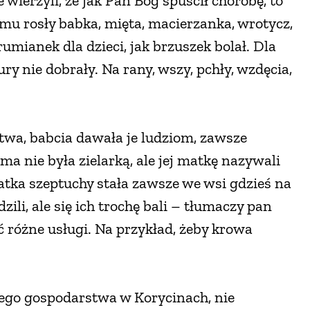
wierzyli, że jak Pan Bóg spuścił chorobę, to
omu rosły babka, mięta, macierzanka, wrotycz,
umianek dla dzieci, jak brzuszek bolał. Dla
kury nie dobrały. Na rany, wszy, pchły, wzdęcia,
stwa, babcia dawała je ludziom, zawsze
a nie była zielarką, ale jej matkę nazywali
atka szeptuchy stała zawsze we wsi gdzieś na
ili, ale się ich trochę bali – tłumaczy pan
różne usługi. Na przykład, żeby krowa
jego gospodarstwa w Korycinach, nie