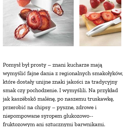
ZWIERZĘTA W NATURZE
GRZYBY
KRAJOBRAZ
Pomysł był prosty – znani kucharze mają
RĘKODZIEŁO
wymyślić fajne dania z regionalnych smakołyków,
które dostały unijne znaki jakości za tradycyjny
RZEMIOSŁO
smak czy pochodzenie. I wymyślili. Na przykład
jak kaszëbskô malënę, po naszemu truskawkę,
ZWYCZAJE
przerobić na chipsy – pyszne, zdrowe i
niepompowane syropem glukozowo--
ZRÓB TO SAM
fruktozowym ani sztucznymi barwnikami.