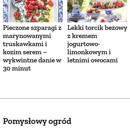
Pieczone szparagi z
Lekki torcik bezowy
marynowanymi
z kremem
truskawkami i
jogurtowo-
kozim serem –
limonkowym i
wykwintne danie w
letnimi owocami
30 minut
Pomysłowy ogród