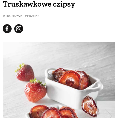
Truskawkowe czipsy
BUDUJEMY DOM
TRUSKAWKI
PRZEPIS
OGRÓD
WARZYWA I OWOCE
ROŚLINY OGRODOWE
PORADY
ZIELEŃ W DOMU
PROJEKTOWANIE OGRODU