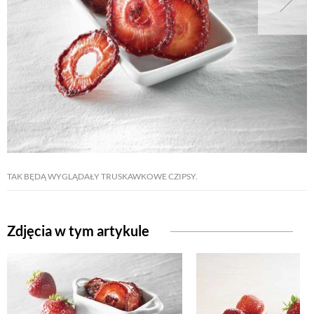
NATURALNIE
URODA
NATURALNA APTECZKA
DLA DOMU
TAK BĘDĄ WYGLĄDAŁY TRUSKAWKOWE CZIPSY.
EKO ŻYCIE
Zdjęcia w tym artykule
PRZYRODA
ZWIERZĘTA DOMOWE