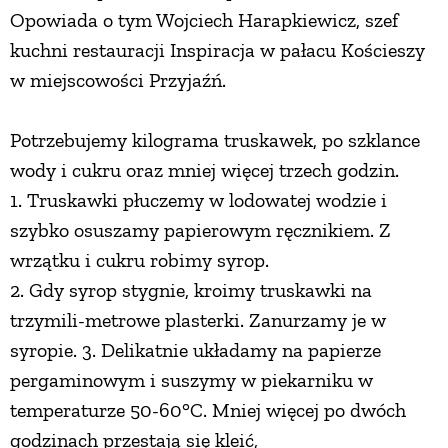
Opowiada o tym Wojciech Harapkiewicz, szef
PRZEPISY
kuchni restauracji Inspiracja w pałacu Kościeszy
w miejscowości Przyjaźń.
ŚNIADANIA
Potrzebujemy kilograma truskawek, po szklance
PRZYSTAWKI
wody i cukru oraz mniej więcej trzech godzin.
1. Truskawki płuczemy w lodowatej wodzie i
szybko osuszamy papierowym ręcznikiem. Z
ZUPY
wrzątku i cukru robimy syrop.
2. Gdy syrop stygnie, kroimy truskawki na
DANIA GŁÓWNE
trzymili-metrowe plasterki. Zanurzamy je w
syropie. 3. Delikatnie układamy na papierze
CIASTA I DESERY
pergaminowym i suszymy w piekarniku w
temperaturze 50-60°C. Mniej więcej po dwóch
DODATKI
godzinach przestają się kleić,