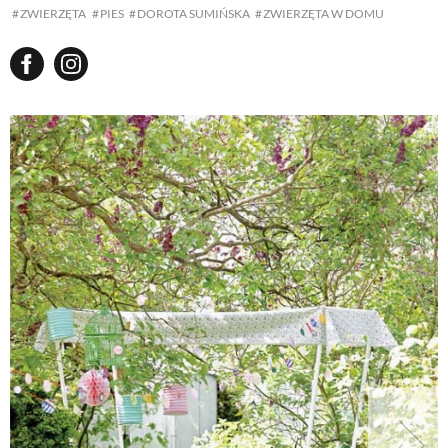
ZWIERZĘTA
PIES
DOROTA SUMIŃSKA
ZWIERZĘTA W DOMU