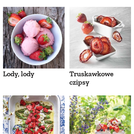
Lody, lody
Truskawkowe
czipsy