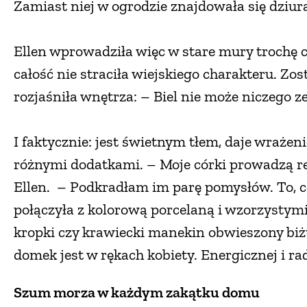
Zamiast niej w ogrodzie znajdowała się dziura
Ellen wprowadziła więc w stare mury trochę c
całość nie straciła wiejskiego charakteru. Z
rozjaśniła wnętrza: – Biel nie może niczego z
I faktycznie: jest świetnym tłem, daje wrażeni
różnymi dodatkami. – Moje córki prowadzą res
Ellen. – Podkradłam im parę pomysłów. To, co 
połączyła z kolorową porcelaną i wzorzystymi
kropki czy krawiecki manekin obwieszony biżu
domek jest w rękach kobiety. Energicznej i ra
Szum morza w każdym zakątku domu