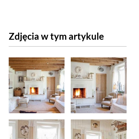
OM
BUDUJEMY DOM
DY
ZIELEŃ W DOMU
Zdjęcia w tym artykule
RALNA APTECZKA
A DOMOWE
EŁO
RZEMIOSŁO
ZYSTAWKI
ZUPY
TWORY
INNE