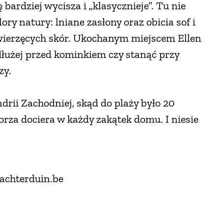
 bardziej wycisza i „klasycznieje”. Tu nie
ry natury: lniane zasłony oraz obicia sof i
zwierzęcych skór. Ukochanym miejscem Ellen
 dłużej przed kominkiem czy stanąć przy
zy.
rii Zachodniej, skąd do plaży było 20
rza dociera w każdy zakątek domu. I niesie
.achterduin.be