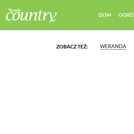
DOM
OGRÓ
WERANDA
ZOBACZ TEŻ:
LUB WYBIERZ JEDNĄ Z K