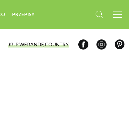
ŁO
PRZEPISY
KUP WERANDĘ COUNTRY
WYBIERZ TYP WYDANIA
WYDANIE DRUKOWANE
aktualny numer z dostawą do domu
E-WYDANIE PDF
przeglądaj bezpośrednio na Twoim
komputerze lub urządzeniu mobilnym