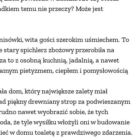
adkiem temu nie przeczy? Może jest
tenisówki, wita gości szerokim uśmiechem. To
e stary spichlerz zbożowy przerobiła na
za to z osobną kuchnią, jadalnią, a nawet
 samym pietyzmem, ciepłem i pomysłowością
ała dom, który największe zalety miał
ad piękny drewniany strop za podwieszanym
 trudno nawet wyobrazić sobie, że tych
oda, że tyle wysiłku włożyli oni w budowanie
 mieć w domu toaletę z prawdziwego zdarzenia.