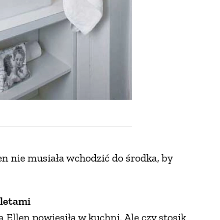
en nie musiała wchodzić do środka, by
letami
rą Ellen powiesiła w kuchni. Ale czy stosik