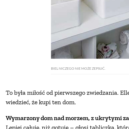
BIEL NICZEGO NIE MOŻE ZEPSUĆ.
To była miłość od pierwszego zwiedzania. Ell
wiedzieć, że kupi ten dom.
Wymarzony dom nad morzem, z ukrytymi za
Lepiej całuję, niż gotuję – głosi tabliczka, któ