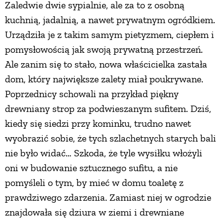
Zaledwie dwie sypialnie, ale za to z osobną
PRZETWORY
kuchnią, jadalnią, a nawet prywatnym ogródkiem.
Urządziła je z takim samym pietyzmem, ciepłem i
INNE
pomysłowością jak swoją prywatną przestrzeń.
Ale zanim się to stało, nowa właścicielka zastała
dom, który największe zalety miał poukrywane.
Poprzednicy schowali na przykład piękny
drewniany strop za podwieszanym sufitem. Dziś,
kiedy się siedzi przy kominku, trudno nawet
wyobrazić sobie, że tych szlachetnych starych bali
nie było widać… Szkoda, że tyle wysiłku włożyli
oni w budowanie sztucznego sufitu, a nie
pomyśleli o tym, by mieć w domu toaletę z
prawdziwego zdarzenia. Zamiast niej w ogrodzie
znajdowała się dziura w ziemi i drewniane