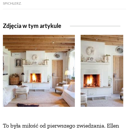
SPICHLERZ.
ZWIERZĘTA W NATURZE
Zdjęcia w tym artykule
GRZYBY
KRAJOBRAZ
RĘKODZIEŁO
RZEMIOSŁO
ZWYCZAJE
ZRÓB TO SAM
To była miłość od pierwszego zwiedzania. Ellen