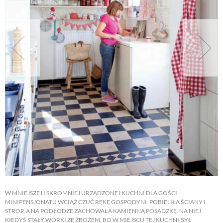
NATURALNIE
URODA
NATURALNA APTECZKA
DLA DOMU
EKO ŻYCIE
PRZYRODA
W MNIEJSZEJ I SKROMNIEJ URZĄDZONEJ KUCHNI DLA GOŚCI
MINIPENSJONATU WCIĄŻ CZUĆ RĘKĘ GOSPODYNI. POBIELIŁA ŚCIANY I
STROP, A NA PODŁODZE ZACHOWAŁA KAMIENNĄ POSADZKĘ. NA NIEJ
ZWIERZĘTA DOMOWE
KIEDYŚ STAŁY WORKI ZE ZBOŻEM, BO W MIEJSCU TEJ KUCHNI BYŁ