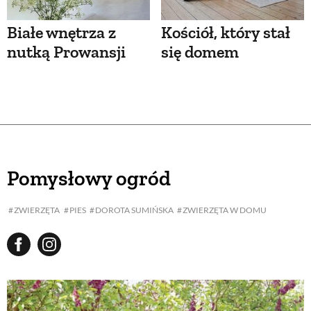
Białe wnętrza z
Kościół, który stał
nutką Prowansji
się domem
Pomysłowy ogród
ZWIERZĘTA
PIES
DOROTA SUMIŃSKA
ZWIERZĘTA W DOMU