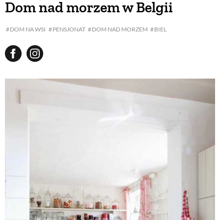
Dom nad morzem w Belgii
BUDUJEMY DOM
DOM NA WSI
PENSJONAT
DOM NAD MORZEM
BIEL
OGRÓD
WARZYWA I OWOCE
ROŚLINY OGRODOWE
PORADY
ZIELEŃ W DOMU
PROJEKTOWANIE OGRODU