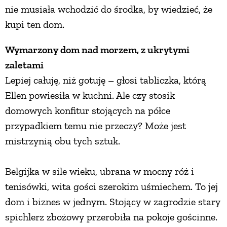
nie musiała wchodzić do środka, by wiedzieć, że
PRZEPISY
kupi ten dom.
Wymarzony dom nad morzem, z ukrytymi
ŚNIADANIA
zaletami
Lepiej całuję, niż gotuję – głosi tabliczka, którą
PRZYSTAWKI
Ellen powiesiła w kuchni. Ale czy stosik
domowych konfitur stojących na półce
ZUPY
przypadkiem temu nie przeczy? Może jest
mistrzynią obu tych sztuk.
DANIA GŁÓWNE
Belgijka w sile wieku, ubrana w mocny róż i
CIASTA I DESERY
tenisówki, wita gości szerokim uśmiechem. To jej
dom i biznes w jednym. Stojący w zagrodzie stary
DODATKI
spichlerz zbożowy przerobiła na pokoje gościnne.