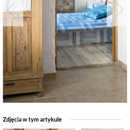
NATURALNIE
URODA
NATURALNA APTECZKA
DLA DOMU
EKO ŻYCIE
PRZYRODA
Zdjęcia w tym artykule
ZWIERZĘTA DOMOWE