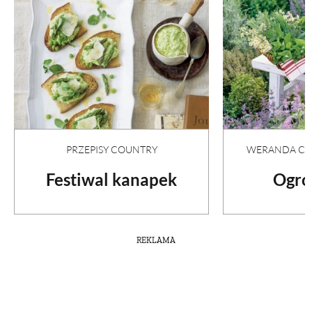
PRZEPISY COUNTRY
WERANDA COU
Festiwal kanapek
Ogró
REKLAMA