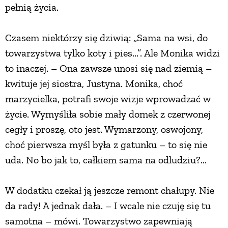
pełnią życia.
PRZETWORY
Czasem niektórzy się dziwią: „Sama na wsi, do
INNE
towarzystwa tylko koty i pies...”. Ale Monika widzi
to inaczej. – Ona zawsze unosi się nad ziemią –
kwituje jej siostra, Justyna. Monika, choć
marzycielka, potrafi swoje wizje wprowadzać w
życie. Wymyśliła sobie mały domek z czerwonej
cegły i proszę, oto jest. Wymarzony, oswojony,
choć pierwsza myśl była z gatunku – to się nie
uda. No bo jak to, całkiem sama na odludziu?...
W dodatku czekał ją jeszcze remont chałupy. Nie
da rady! A jednak dała. – I wcale nie czuję się tu
samotna – mówi. Towarzystwo zapewniają