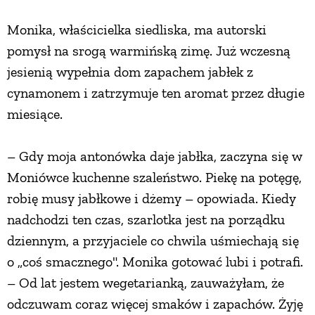
PRZEPISY
Monika, właścicielka siedliska, ma autorski
pomysł na srogą warmińską zimę. Już wczesną
jesienią wypełnia dom zapachem jabłek z
ŚNIADANIA
cynamonem i zatrzymuje ten aromat przez długie
miesiące.
PRZYSTAWKI
– Gdy moja antonówka daje jabłka, zaczyna się w
ZUPY
Moniówce kuchenne szaleństwo. Piekę na potęgę,
robię musy jabłkowe i dżemy – opowiada. Kiedy
DANIA GŁÓWNE
nadchodzi ten czas, szarlotka jest na porządku
dziennym, a przyjaciele co chwila uśmiechają się
CIASTA I DESERY
o „coś smacznego". Monika gotować lubi i potrafi.
– Od lat jestem wegetarianką, zauważyłam, że
DODATKI
odczuwam coraz więcej smaków i zapachów. Żyję