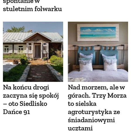
spontanie w
stuletnim folwarku
Na końcu drogi
Nad morzem, ale w
zaczyna się spokój
górach. Trzy Morza
– oto Siedlisko
to sielska
Dańce 91
agroturystyka ze
śniadaniowymi
ucztami