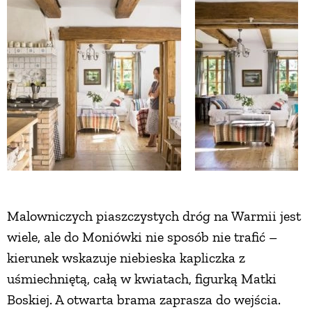
ZWIERZĘTA W NATURZE
GRZYBY
KRAJOBRAZ
RĘKODZIEŁO
RZEMIOSŁO
Malowniczych piaszczystych dróg na Warmii jest
wiele, ale do Moniówki nie sposób nie trafić –
ZWYCZAJE
kierunek wskazuje niebieska kapliczka z
uśmiechniętą, całą w kwiatach, figurką Matki
ZRÓB TO SAM
Boskiej. A otwarta brama zaprasza do wejścia.