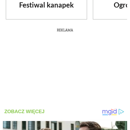
Festiwal kanapek
Ogró
REKLAMA