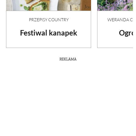
PRZEPISY COUNTRY
WERANDA COU
Festiwal kanapek
Ogró
REKLAMA