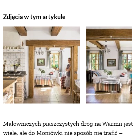
Zdjęcia w tym artykule
NATURALNIE
URODA
NATURALNA APTECZKA
DLA DOMU
EKO ŻYCIE
PRZYRODA
Malowniczych piaszczystych dróg na Warmii jest
wiele, ale do Moniówki nie sposób nie trafić –
ZWIERZĘTA DOMOWE