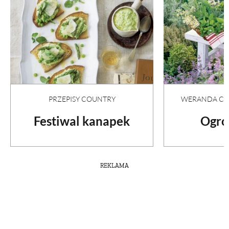
PRZEPISY COUNTRY
WERANDA COU
Festiwal kanapek
Ogró
REKLAMA