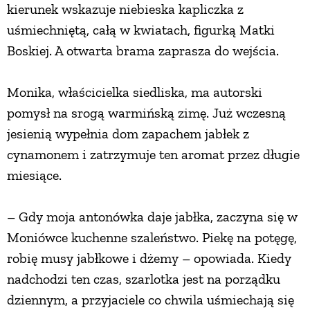
kierunek wskazuje niebieska kapliczka z
uśmiechniętą, całą w kwiatach, figurką Matki
ZWIERZĘTA W NATURZE
Boskiej. A otwarta brama zaprasza do wejścia.
GRZYBY
Monika, właścicielka siedliska, ma autorski
pomysł na srogą warmińską zimę. Już wczesną
KRAJOBRAZ
jesienią wypełnia dom zapachem jabłek z
cynamonem i zatrzymuje ten aromat przez długie
RĘKODZIEŁO
miesiące.
RZEMIOSŁO
– Gdy moja antonówka daje jabłka, zaczyna się w
Moniówce kuchenne szaleństwo. Piekę na potęgę,
ZWYCZAJE
robię musy jabłkowe i dżemy – opowiada. Kiedy
nadchodzi ten czas, szarlotka jest na porządku
ZRÓB TO SAM
dziennym, a przyjaciele co chwila uśmiechają się