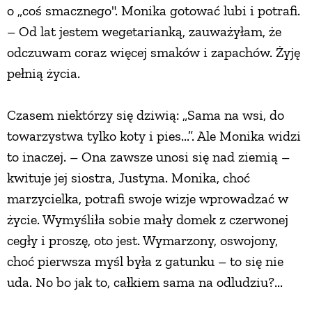
o „coś smacznego". Monika gotować lubi i potrafi.
PRZEPISY
– Od lat jestem wegetarianką, zauważyłam, że
odczuwam coraz więcej smaków i zapachów. Żyję
ŚNIADANIA
pełnią życia.
Czasem niektórzy się dziwią: „Sama na wsi, do
PRZYSTAWKI
towarzystwa tylko koty i pies...”. Ale Monika widzi
to inaczej. – Ona zawsze unosi się nad ziemią –
ZUPY
kwituje jej siostra, Justyna. Monika, choć
marzycielka, potrafi swoje wizje wprowadzać w
DANIA GŁÓWNE
życie. Wymyśliła sobie mały domek z czerwonej
cegły i proszę, oto jest. Wymarzony, oswojony,
CIASTA I DESERY
choć pierwsza myśl była z gatunku – to się nie
uda. No bo jak to, całkiem sama na odludziu?...
DODATKI