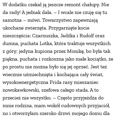
W dodatku czekał ją jeszcze remont chałupy. Nie
PRZETWORY
da rady! A jednak dała. – I wcale nie czuję się tu
samotna – mówi. Towarzystwo zapewniają
INNE
ukochane zwierzęta. Przygarnięte kocie
nieszczęścia: Czarnuszka, Jadźka i Rudolf oraz
dumna, puchata Lotka, która traktuje wszystkich
z góry; jedyna kupiona przez Monikę, bo była tak
piękna, puchata i rozkoszna jako małe kociątko, że
po prostu nie można było się jej oprzeć. Jest też
wiecznie uśmiechnięta i kochająca cały świat,
wysokoenergetyczna Frida rasy mieszaniec
nowokawkowski, szefowa całego stada. A to
przecież nie wszystko. – Często przyjeżdża do
mnie rodzina, mam wokół cudownych przyjaciół,
no i otworzyłam szeroko drzwi mojego domu dla