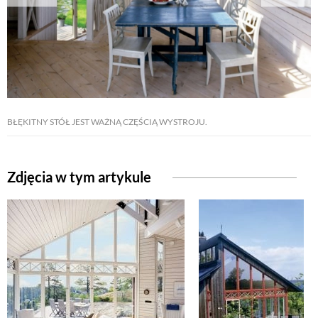
NATURALNIE
URODA
BŁĘKITNY STÓŁ JEST WAŻNĄ CZĘŚCIĄ WYSTROJU.
NATURALNA APTECZKA
DLA DOMU
Zdjęcia w tym artykule
EKO ŻYCIE
PRZYRODA
ZWIERZĘTA DOMOWE