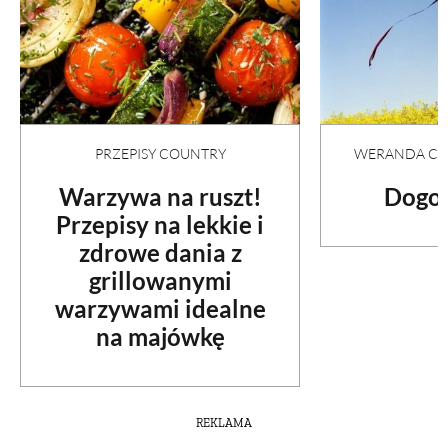
PRZEPISY COUNTRY
WERANDA COU
Warzywa na ruszt!
Dogon
Przepisy na lekkie i
zdrowe dania z
grillowanymi
warzywami idealne
na majówkę
REKLAMA