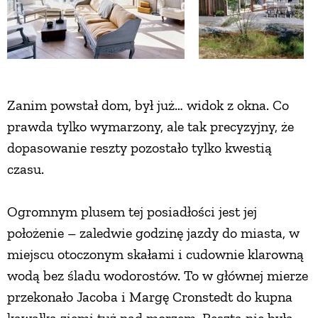
ZWIERZĘTA W NATURZE
GRZYBY
Zanim powstał dom, był już… widok z okna. Co
KRAJOBRAZ
prawda tylko wymarzony, ale tak precyzyjny, że
dopasowanie reszty pozostało tylko kwestią
RĘKODZIEŁO
czasu.
Ogromnym plusem tej posiadłości jest jej
RZEMIOSŁO
położenie – zaledwie godzinę jazdy do miasta, w
miejscu otoczonym skałami i cudownie klarowną
ZWYCZAJE
wodą bez śladu wodorostów. To w głównej mierze
przekonało Jacoba i Margę Cronstedt do kupna
ZRÓB TO SAM
kawałka ziemi tuż nad morzem. Reszta nie była