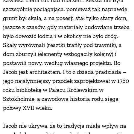
szczególnie pociągająca, ponieważ tak naprawdę
PRZEPISY
grunt był skałą, a na posesji stał tylko stary dom,
jeszcze z czasów, gdy materiały budowlane trzeba
ŚNIADANIA
było dowozić łodzią i w okolicy nie było dróg.
Skały wyrównali (resztki trafiły pod trawnik), a
PRZYSTAWKI
dom zburzyli (elementy wzbogaciły kolejny) i
postawili nowy, według własnego projektu. Bo
ZUPY
Jacob jest architektem. I to z dziada pradziada –
jego najsłynniejszy przodek zaprojektował w 1760
DANIA GŁÓWNE
roku bibliotekę w Pałacu Królewskim w
Sztokholmie, a zawodowa historia rodu sięga
CIASTA I DESERY
połowy XVII wieku.
DODATKI
Jacob nie ukrywa, że to tradycja miała wpływ na