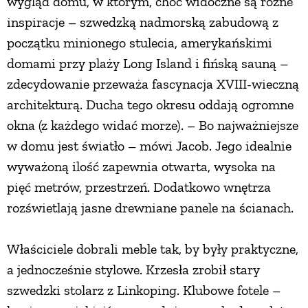
wygląd domu, w którym, choć widoczne są różne
inspiracje – szwedzką nadmorską zabudową z
PRZETWORY
początku minionego stulecia, amerykańskimi
domami przy plaży Long Island i fińską sauną –
INNE
zdecydowanie przeważa fascynacja XVIII-wieczną
architekturą. Ducha tego okresu oddają ogromne
okna (z każdego widać morze). – Bo najważniejsze
w domu jest światło – mówi Jacob. Jego idealnie
wyważoną ilość zapewnia otwarta, wysoka na
pięć metrów, przestrzeń. Dodatkowo wnętrza
rozświetlają jasne drewniane panele na ścianach.
Właściciele dobrali meble tak, by były praktyczne,
a jednocześnie stylowe. Krzesła zrobił stary
szwedzki stolarz z Linkoping. Klubowe fotele –