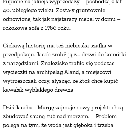
kupione na jakiejś wyprzedaży – pochodzą z lat
40. ubiegłego wieku. Zostały gruntownie
odnowione, tak jak najstarszy mebel w domu –
rokokowa sofa z 1760 roku.
Ciekawą historię ma też niebieska szafka w
przedpokoju. Jacob zrobił ją z… drzwi do komórki
z narzędziami. Znalezisko trafiło się podczas
wycieczki na archipelag Aland, a miejscowi
wytrzeszczali oczy, słysząc, że ktoś chce kupić
kawałek wyblakłego drewna.
Dziś Jacoba i Margę zajmuje nowy projekt: chcą
zbudować saunę, tuż nad morzem. – Problem
polega na tym, że woda jest głęboka i trzeba