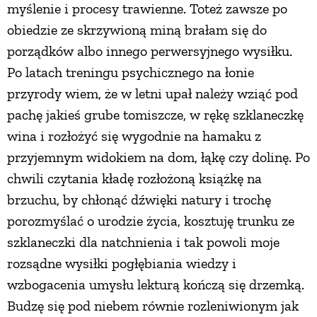
myślenie i procesy trawienne. Toteż zawsze po
obiedzie ze skrzywioną miną brałam się do
porządków albo innego perwersyjnego wysiłku.
Po latach treningu psychicznego na łonie
przyrody wiem, że w letni upał należy wziąć pod
pachę jakieś grube tomiszcze, w rękę szklaneczkę
wina i rozłożyć się wygodnie na hamaku z
przyjemnym widokiem na dom, łąkę czy dolinę. Po
chwili czytania kładę rozłożoną książkę na
brzuchu, by chłonąć dźwięki natury i trochę
porozmyślać o urodzie życia, kosztuję trunku ze
szklaneczki dla natchnienia i tak powoli moje
rozsądne wysiłki pogłębiania wiedzy i
wzbogacenia umysłu lekturą kończą się drzemką.
Budzę się pod niebem równie rozleniwionym jak