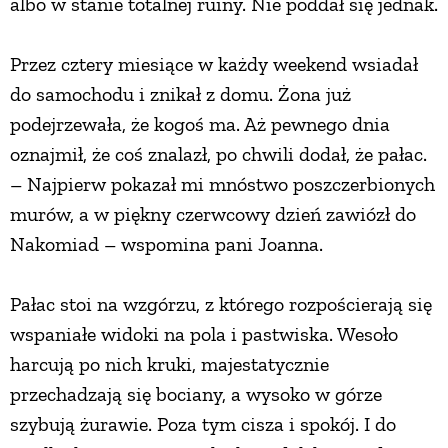
albo w stanie totalnej ruiny. Nie poddał się jednak.
PRZEPISY
Przez cztery miesiące w każdy weekend wsiadał
do samochodu i znikał z domu. Żona już
ŚNIADANIA
podejrzewała, że kogoś ma. Aż pewnego dnia
oznajmił, że coś znalazł, po chwili dodał, że pałac.
PRZYSTAWKI
– Najpierw pokazał mi mnóstwo poszczerbionych
murów, a w piękny czerwcowy dzień zawiózł do
ZUPY
Nakomiad – wspomina pani Joanna.
DANIA GŁÓWNE
Pałac stoi na wzgórzu, z którego rozpościerają się
wspaniałe widoki na pola i pastwiska. Wesoło
CIASTA I DESERY
harcują po nich kruki, majestatycznie
przechadzają się bociany, a wysoko w górze
DODATKI
szybują żurawie. Poza tym cisza i spokój. I do