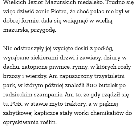
Wielkich Jezior Mazurskich niedaleko. Trudno się
PRZETWORY
więc dziwić żonie Piotra, że choć pałac nie był w
dobrej formie, dała się wciągnąć w wielką
mazurską przygodę.
INNE
Nie odstraszyły jej wycięte deski z podłóg,
wyrąbane siekierami drzwi i zawiasy, dziury w
dachu, zatopione piwnice, rynny, w których rosły
brzozy i wierzby. Ani zapuszczony trzystuletni
park, w którym później znaleźli 800 butelek po
radzieckim szampanie. Ani to, że gdy rządził się
tu PGR, w stawie myto traktory, a w pięknej
zabytkowej kapliczce stały worki chemikaliów do
opryskiwania roślin.