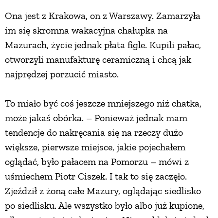
Ona jest z Krakowa, on z Warszawy. Zamarzyła
ZWIERZĘTA W NATURZE
im się skromna wakacyjna chałupka na
Mazurach, życie jednak płata figle. Kupili pałac,
GRZYBY
otworzyli manufakturę ceramiczną i chcą jak
najprędzej porzucić miasto.
KRAJOBRAZ
To miało być coś jeszcze mniejszego niż chatka,
RĘKODZIEŁO
może jakaś obórka. – Ponieważ jednak mam
tendencje do nakręcania się na rzeczy dużo
RZEMIOSŁO
większe, pierwsze miejsce, jakie pojechałem
oglądać, było pałacem na Pomorzu – mówi z
uśmiechem Piotr Ciszek. I tak to się zaczęło.
ZWYCZAJE
Zjeździł z żoną całe Mazury, oglądając siedlisko
po siedlisku. Ale wszystko było albo już kupione,
ZRÓB TO SAM