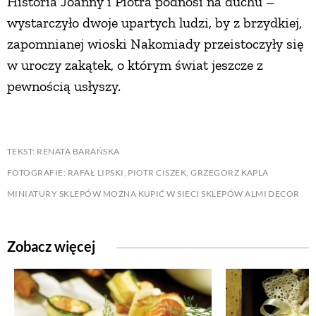
Historia Joanny i Piotra podnosi na duchu –
wystarczyło dwoje upartych ludzi, by z brzydkiej,
zapomnianej wioski Nakomiady przeistoczyły się
w uroczy zakątek, o którym świat jeszcze z
pewnością usłyszy.
TEKST: RENATA BARAŃSKA
FOTOGRAFIE: RAFAŁ LIPSKI, PIOTR CISZEK, GRZEGORZ KAPLA
MINIATURY SKLEPÓW MOŻNA KUPIĆ W SIECI SKLEPÓW ALMI DECOR
Zobacz więcej