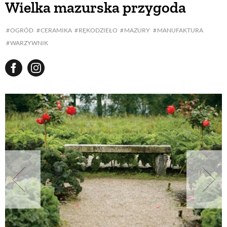
Wielka mazurska przygoda
BUDUJEMY DOM
OGRÓD
CERAMIKA
RĘKODZIEŁO
MAZURY
MANUFAKTURA
WARZYWNIK
OGRÓD
WARZYWA I OWOCE
ROŚLINY OGRODOWE
PORADY
ZIELEŃ W DOMU
PROJEKTOWANIE OGRODU