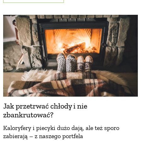
NATURALNIE
URODA
NATURALNA APTECZKA
DLA DOMU
EKO ŻYCIE
Jak przetrwać chłody i nie
zbankrutować?
PRZYRODA
Kaloryfery i piecyki dużo dają, ale też sporo
zabierają – z naszego portfela
ZWIERZĘTA DOMOWE