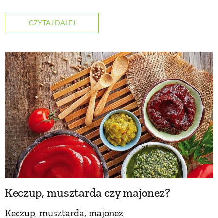
ZWIERZĘTA W NATURZE
CZYTAJ DALEJ
GRZYBY
KRAJOBRAZ
RĘKODZIEŁO
RZEMIOSŁO
ZWYCZAJE
Keczup, musztarda czy majonez?
ZRÓB TO SAM
Keczup, musztarda, majonez