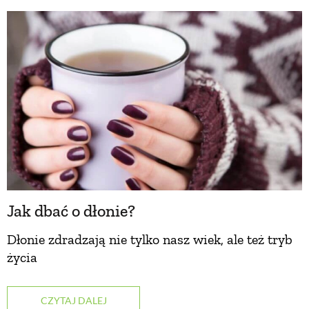
BUDUJEMY DOM
OGRÓD
WARZYWA I OWOCE
ROŚLINY OGRODOWE
Jak dbać o dłonie?
PORADY
Dłonie zdradzają nie tylko nasz wiek, ale też tryb
życia
ZIELEŃ W DOMU
CZYTAJ DALEJ
PROJEKTOWANIE OGRODU