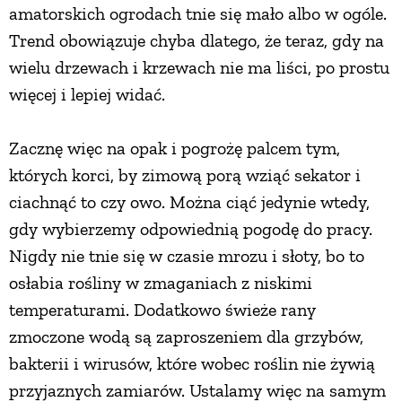
amatorskich ogrodach tnie się mało albo w ogóle.
Trend obowiązuje chyba dlatego, że teraz, gdy na
ZWIERZĘTA W NATURZE
wielu drzewach i krzewach nie ma liści, po prostu
więcej i lepiej widać.
GRZYBY
Zacznę więc na opak i pogrożę palcem tym,
KRAJOBRAZ
których korci, by zimową porą wziąć sekator i
ciachnąć to czy owo. Można ciąć jedynie wtedy,
RĘKODZIEŁO
gdy wybierzemy odpowiednią pogodę do pracy.
Nigdy nie tnie się w czasie mrozu i słoty, bo to
RZEMIOSŁO
osłabia rośliny w zmaganiach z niskimi
temperaturami. Dodatkowo świeże rany
ZWYCZAJE
zmoczone wodą są zaproszeniem dla grzybów,
bakterii i wirusów, które wobec roślin nie żywią
ZRÓB TO SAM
przyjaznych zamiarów. Ustalamy więc na samym