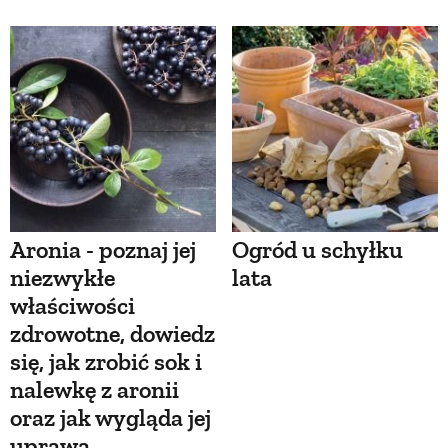
Aronia - poznaj jej
Ogród u schyłku
niezwykłe
lata
właściwości
zdrowotne, dowiedz
się, jak zrobić sok i
nalewkę z aronii
oraz jak wygląda jej
uprawa