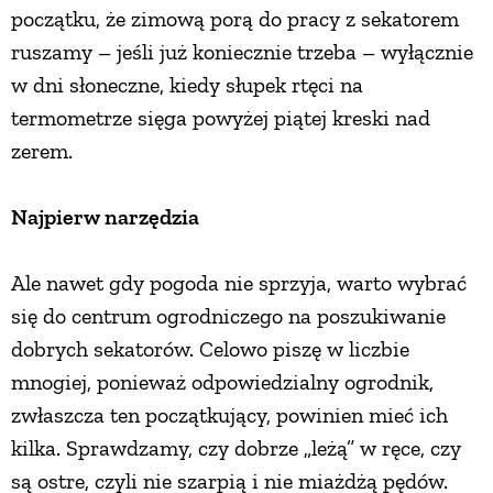
początku, że zimową porą do pracy z sekatorem
PRZEPISY
ruszamy – jeśli już koniecznie trzeba – wyłącznie
w dni słoneczne, kiedy słupek rtęci na
ŚNIADANIA
termometrze sięga powyżej piątej kreski nad
zerem.
PRZYSTAWKI
Najpierw narzędzia
ZUPY
Ale nawet gdy pogoda nie sprzyja, warto wybrać
się do centrum ogrodniczego na poszukiwanie
DANIA GŁÓWNE
dobrych sekatorów. Celowo piszę w liczbie
mnogiej, ponieważ odpowiedzialny ogrodnik,
CIASTA I DESERY
zwłaszcza ten początkujący, powinien mieć ich
kilka. Sprawdzamy, czy dobrze „leżą” w ręce, czy
DODATKI
są ostre, czyli nie szarpią i nie miażdżą pędów.