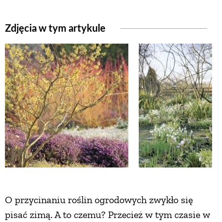
NATURALNIE
Zdjęcia w tym artykule
URODA
NATURALNA APTECZKA
DLA DOMU
EKO ŻYCIE
PRZYRODA
O przycinaniu roślin ogrodowych zwykło się
pisać zimą. A to czemu? Przecież w tym czasie w
ZWIERZĘTA DOMOWE