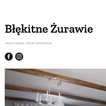
DOM
DOMY W POL
OGRÓD
WARZYWA
Błękitne Żurawie
PROJEKTOWANIE
DOM NA WSI
DOM
POMORZE
DLA DOM
ZWIERZĘTA W NAT
ZWYCZAJE
ZRÓ
DANIA GŁÓW