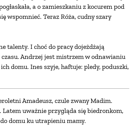
 pogłaskała, a o zamieszkaniu z kocurem pod
ę wspomnieć. Teraz Róża, cudny szary
e talenty. I choć do pracy dojeżdżają
m czasu. Andrzej jest mistrzem w odnawianiu
ch domu. Ines szyje, haftuje: pledy, poduszki,
zteroletni Amadeusz, czule zwany Madim.
m. Latem uważnie przygląda się biedronkom,
je do domu ku utrapieniu mamy.