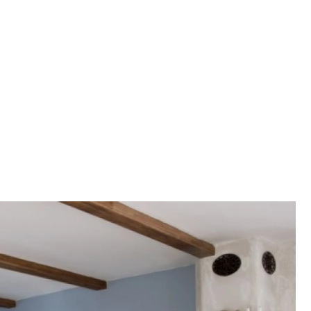
SCE
DOMY NA ŚWIECIE
URZĄDZAMY D
 I OWOCE
ROŚLINY OGRODOWE
PORA
 OGRODU
NATURALNIE
URODA
NATU
U
EKO ŻYCIE
PRZYRODA
ZWIERZĘT
URZE
GRZYBY
KRAJOBRAZ
RĘKODZI
B TO SAM
PRZEPISY
ŚNIADANIA
PR
NE
CIASTA I DESERY
DODATKI
PRZE