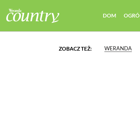
DOM
OGRÓ
WERANDA
ZOBACZ TEŻ:
LUB WYBIERZ JEDNĄ Z K