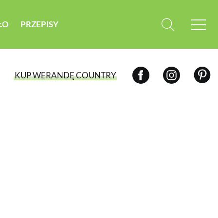
ŁO
PRZEPISY
KUP WERANDĘ COUNTRY
WYBIERZ TYP WYDANIA
WYDANIE DRUKOWANE
aktualny numer z dostawą do domu
E-WYDANIE PDF
przeglądaj bezpośrednio na Twoim
komputerze lub urządzeniu mobilnym