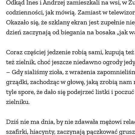
Odkąd Ines i Andrzej zamieszkali na wsi, w Ż
codzienności, jak mówią. Zamiast w telewizor
Okazało się, że szklany ekran jest zupełnie n
dzień zaczynają od biegania na bosaka „jak w
Coraz częściej jedzenie robią sami, kupują te
też zielnik, choć jeszcze niedawno ogrody jed
– Gdy sialiśmy zioła, z wrażenia zapomnieliśm
grządki, zachodząc w głowę, jaką zrobią nam 
tyle spore, że dało się podejrzeć listki i poc
zielniku.
Dziś nie ma dnia, by nie zdawała mężowi rela
szafirki, hiacynty, zaczynają pączkować grusz