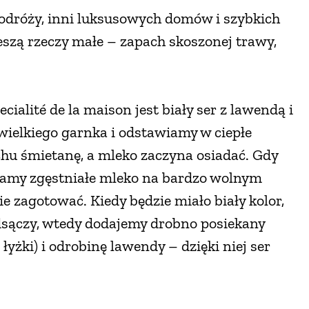
podróży, inni luksusowych domów i szybkich
szą rzeczy małe – zapach skoszonej trawy,
ecialité de la maison jest biały ser z lawendą i
wielkiego garnka i odstawiamy w ciepłe
chu śmietanę, a mleko zaczyna osiadać. Gdy
ewamy zgęstniałe mleko na bardzo wolnym
ie zagotować. Kiedy będzie miało biały kolor,
odsączy, wtedy dodajemy drobno posiekany
łyżki) i odrobinę lawendy – dzięki niej ser