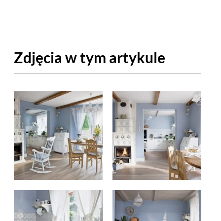
OM
BUDUJEMY DOM
DY
ZIELEŃ W DOMU
Zdjęcia w tym artykule
RALNA APTECZKA
A DOMOWE
EŁO
RZEMIOSŁO
ZYSTAWKI
ZUPY
TWORY
INNE