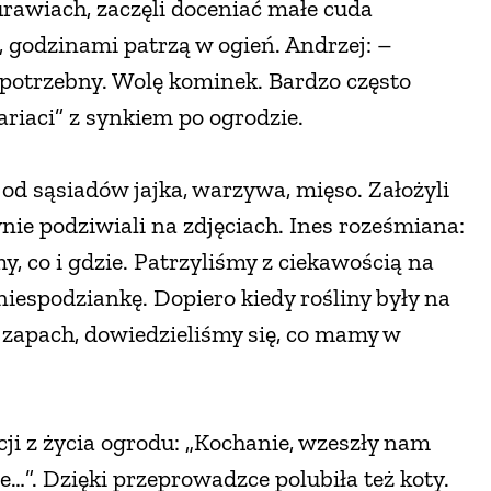
urawiach, zaczęli doceniać małe cuda
, godzinami patrzą w ogień. Andrzej: –
iepotrzebny. Wolę kominek. Bardzo często
ariaci” z synkiem po ogrodzie.
ż od sąsiadów jajka, warzywa, mięso. Założyli
ynie podziwiali na zdjęciach. Ines roześmiana:
y, co i gdzie. Patrzyliśmy z ciekawością na
niespodziankę. Dopiero kiedy rośliny były na
zuć zapach, dowiedzieliśmy się, co mamy w
cji z życia ogrodu: „Kochanie, wzeszły nam
e…”. Dzięki przeprowadzce polubiła też koty.