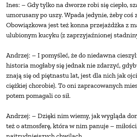
Ines: – Gdy tylko na dworze robi się ciepło, s
umorusany po uszy. Wpada jedynie, żeby coś 
Obowiązkowa jest też konna przejażdżka z 
ulubionym kucyku (z zaprzyjaźnionej stadniny
Andrzej: – I pomyśleć, że do niedawna cieszyl
historia mogłaby się jednak nie zdarzyć, gdyb
znają się od piętnastu lat, jest dla nich jak oj
ciężkiej chorobie). To oni zapracowanych m
potem pomagali co sił.
Andrzej: – Dzięki nim wiemy, jak wygląda dom
też o atmosferę, która w nim panuje – miłości
najtrudniejszych chwilach.