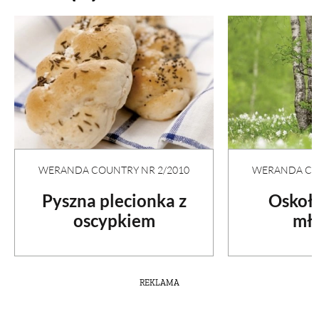
WERANDA COUNTRY NR 2/2010
WERANDA COU
Pyszna plecionka z
Oskoła
oscypkiem
mło
REKLAMA