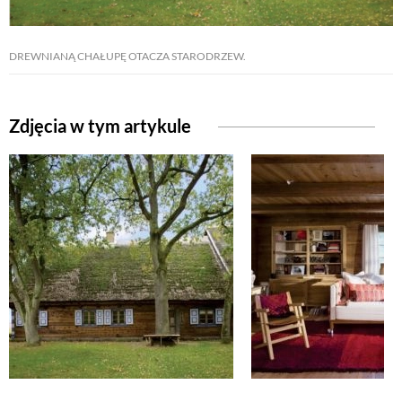
NATURALNIE
DREWNIANĄ CHAŁUPĘ OTACZA STARODRZEW.
URODA
Zdjęcia w tym artykule
NATURALNA APTECZKA
DLA DOMU
EKO ŻYCIE
PRZYRODA
ZWIERZĘTA DOMOWE