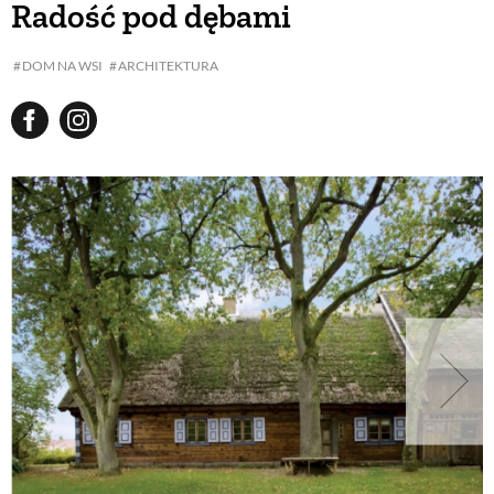
Radość pod dębami
BUDUJEMY DOM
DOM NA WSI
ARCHITEKTURA
OGRÓD
WARZYWA I OWOCE
ROŚLINY OGRODOWE
PORADY
ZIELEŃ W DOMU
PROJEKTOWANIE OGRODU