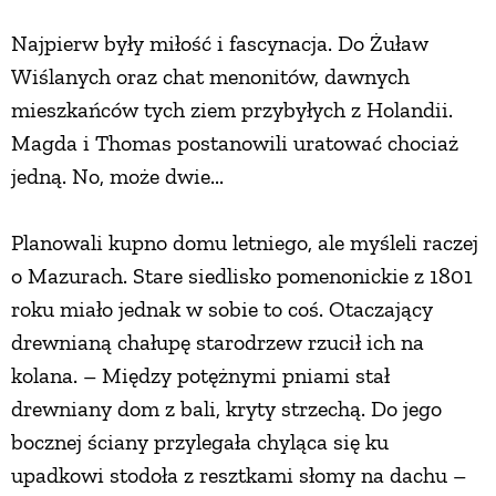
Najpierw były miłość i fascynacja. Do Żuław
ZWIERZĘTA W NATURZE
Wiślanych oraz chat menonitów, dawnych
mieszkańców tych ziem przybyłych z Holandii.
GRZYBY
Magda i Thomas postanowili uratować chociaż
jedną. No, może dwie...
KRAJOBRAZ
Planowali kupno domu letniego, ale myśleli raczej
RĘKODZIEŁO
o Mazurach. Stare siedlisko pomenonickie z 1801
roku miało jednak w sobie to coś. Otaczający
RZEMIOSŁO
drewnianą chałupę starodrzew rzucił ich na
kolana. – Między potężnymi pniami stał
ZWYCZAJE
drewniany dom z bali, kryty strzechą. Do jego
bocznej ściany przylegała chyląca się ku
ZRÓB TO SAM
upadkowi stodoła z resztkami słomy na dachu –