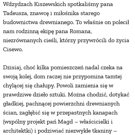
Wdzydzach Kiszewskich spotkaliśmy pana
PRZETWORY
Tadeusza, znawcę i miłośnika starego
budownictwa drewnianego. To właśnie on polecił
INNE
nam rodzinną ekipę pana Romana,
niezrównanych cieśli, którzy przywrócili do życia
Cisewo.
Dzisiaj, choć kilka pomieszczeń nadal czeka na
swoją kolej, dom raczej nie przypomina tamtej
chylącej się chałupy. Powoli zamienia się w
prawdziwe dzieło sztuki. Można chodzić, dotykać
gładkiej, pachnącej powierzchni drewnianych
ścian, zagłębić się w przepastnych kanapach
(wspólny projekt pań Magd – właścicielki i
architektki) i podziwiać niezwykłe tkaniny –