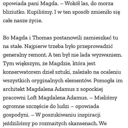
opowiada pani Magda. – Wokół las, do morza
PRZEPISY
bliziutko. Kupiliśmy. I w ten sposób zmieniło się
całe nasze życie.
ŚNIADANIA
Bo Magda i Thomas postanowili zamieszkać tu
na stałe. Najpierw trzeba było przeprowadzić
PRZYSTAWKI
generalny remont. A ten był nie lada wyzwaniem.
Tym większym, że Magdzie, która jest
ZUPY
konserwatorem dzieł sztuki, zależało na ocaleniu
wszystkich oryginalnych elementów. Pomogła im
DANIA GŁÓWNE
architekt Magdalena Adamus z sopockiej
pracowni Loft Magdalena Adamus. – Mieliśmy
CIASTA I DESERY
ogromne szczęście do ludzi – opowiada
gospodyni. – W poszukiwaniu inspiracji
DODATKI
jeździliśmy po rozmaitych skansenach. We