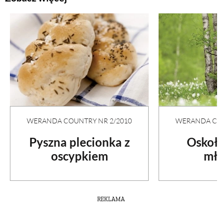
WERANDA COUNTRY NR 2/2010
WERANDA COU
Pyszna plecionka z
Oskoła
oscypkiem
mło
REKLAMA