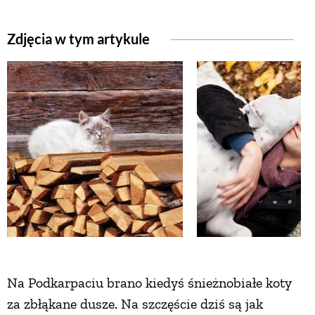
Zdjęcia w tym artykule
NATURALNIE
URODA
NATURALNA APTECZKA
DLA DOMU
EKO ŻYCIE
PRZYRODA
Na Podkarpaciu brano kiedyś śnieżnobiałe koty
za zbłąkane dusze. Na szczęście dziś są jak
ZWIERZĘTA DOMOWE