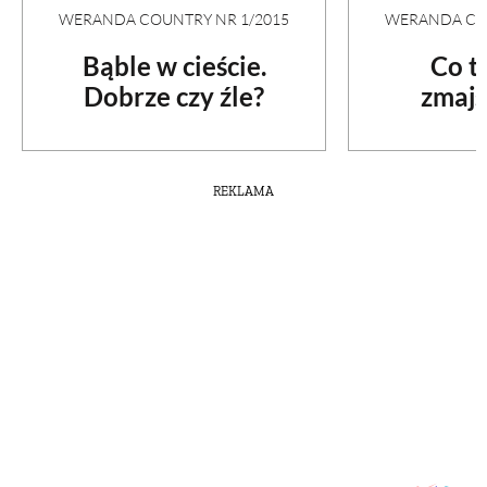
WERANDA COUNTRY NR 1/2015
WERANDA COU
Bąble w cieście.
Co t
Dobrze czy źle?
zmajs
REKLAMA