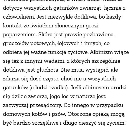
dotyczy wszystkich gatunków zwierząt, łącznie z
PRZEPISY
człowiekiem. Jest niezwykle dotkliwa, bo każdy
kontakt ze światłem słonecznym grozi
ŚNIADANIA
poparzeniem. Skóra jest prawie pozbawiona
gruczołów potowych, łojowych i innych, co
PRZYSTAWKI
odbiera jej ważne funkcje życiowe. Albinizm wiąże
się też z innymi wadami, z których szczególnie
ZUPY
dotkliwa jest głuchota. Nie musi wystąpić, ale
zdarza się dość często, choć nie u wszystkich
DANIA GŁÓWNE
gatunków (u ludzi rzadko). Jeśli albinosem urodzi
się dzikie zwierzę, jego los w naturze jest
zazwyczaj przesądzony. Co innego w przypadku
CIASTA I DESERY
domowych kotów i psów. Otoczone opieką mogą
być bardzo szczęśliwe i długo cieszyć się życiem!
DODATKI