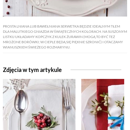
PROSTA LNIANA LUB BAWEŁNIANA SERWETKA BĘDZIE IDEALNYM TŁEM
DLA MALUTKIEGO GNIAZDA W ŚWIĄTECZNYCH KOLORACH. NA SUSZONYM
LISTKU UKŁADAMY KOPCZYK Z KULEK ŻURAWIN (MOGĄ TO BYĆ TEŻ
MROŻONE BORÓWKI; W CIEPLE BĘDĄ SIĘ PIĘKNIE SZRONIĆ) I OTACZAMY
WIANUSZKIEM ŚWIEŻEGO ROZMARYNU.
Zdjęcia w tym artykule