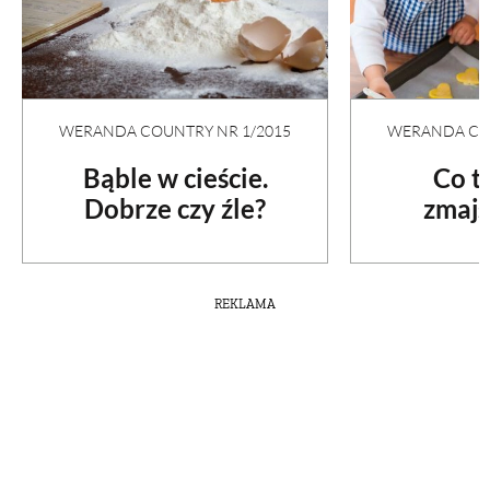
WERANDA COUNTRY NR 1/2015
WERANDA COU
Bąble w cieście.
Co t
Dobrze czy źle?
zmajs
REKLAMA