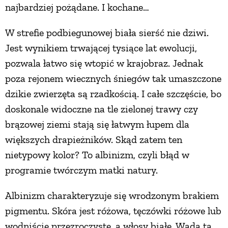
najbardziej pożądane. I kochane…
ZWIERZĘTA W NATURZE
W strefie podbiegunowej biała sierść nie dziwi.
Jest wynikiem trwającej tysiące lat ewolucji,
GRZYBY
pozwala łatwo się wtopić w krajobraz. Jednak
poza rejonem wiecznych śniegów tak umaszczone
KRAJOBRAZ
dzikie zwierzęta są rzadkością. I całe szczęście, bo
doskonale widoczne na tle zielonej trawy czy
RĘKODZIEŁO
brązowej ziemi stają się łatwym łupem dla
większych drapieżników. Skąd zatem ten
RZEMIOSŁO
nietypowy kolor? To albinizm, czyli błąd w
programie twórczym matki natury.
ZWYCZAJE
Albinizm charakteryzuje się wrodzonym brakiem
pigmentu. Skóra jest różowa, tęczówki różowe lub
ZRÓB TO SAM
wodniście przezroczyste, a włosy białe. Wada ta