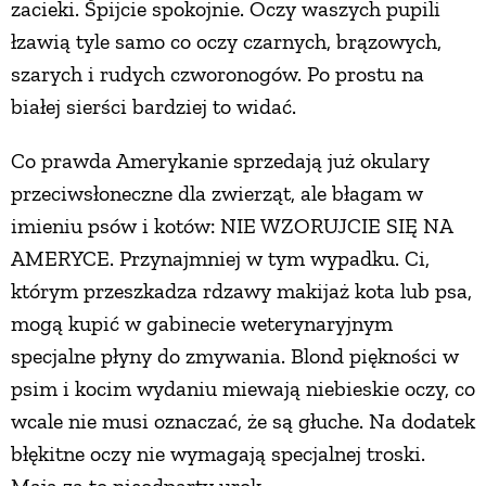
zacieki. Śpijcie spokojnie. Oczy waszych pupili
łzawią tyle samo co oczy czarnych, brązowych,
szarych i rudych czworonogów. Po prostu na
białej sierści bardziej to widać.
Co prawda Amerykanie sprzedają już okulary
przeciwsłoneczne dla zwierząt, ale błagam w
imieniu psów i kotów: NIE WZORUJCIE SIĘ NA
AMERYCE. Przynajmniej w tym wypadku. Ci,
którym przeszkadza rdzawy makijaż kota lub psa,
mogą kupić w gabinecie weterynaryjnym
specjalne płyny do zmywania. Blond piękności w
psim i kocim wydaniu miewają niebieskie oczy, co
wcale nie musi oznaczać, że są głuche. Na dodatek
błękitne oczy nie wymagają specjalnej troski.
Mają za to nieodparty urok.