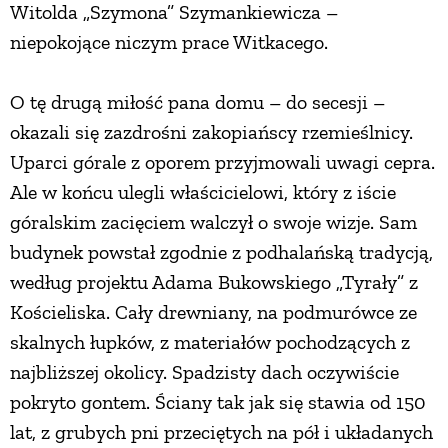
Witolda „Szymona” Szymankiewicza –
niepokojące niczym prace Witkacego.
O tę drugą miłość pana domu – do secesji –
okazali się zazdrośni zakopiańscy rzemieślnicy.
Uparci górale z oporem przyjmowali uwagi cepra.
Ale w końcu ulegli właścicielowi, który z iście
góralskim zacięciem walczył o swoje wizje. Sam
budynek powstał zgodnie z podhalańską tradycją,
według projektu Adama Bukowskiego „Tyrały” z
Kościeliska. Cały drewniany, na podmurówce ze
skalnych łupków, z materiałów pochodzących z
najbliższej okolicy. Spadzisty dach oczywiście
pokryto gontem. Ściany tak jak się stawia od 150
lat, z grubych pni przeciętych na pół i układanych