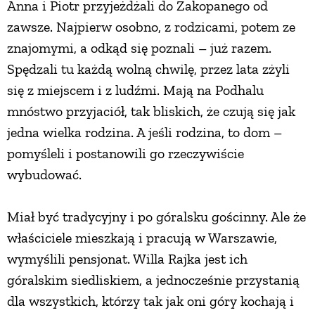
Anna i Piotr przyjeżdżali do Zakopanego od
zawsze. Najpierw osobno, z rodzicami, potem ze
PRZEPISY
znajomymi, a odkąd się poznali – już razem.
Spędzali tu każdą wolną chwilę, przez lata zżyli
ŚNIADANIA
się z miejscem i z ludźmi. Mają na Podhalu
mnóstwo przyjaciół, tak bliskich, że czują się jak
PRZYSTAWKI
jedna wielka rodzina. A jeśli rodzina, to dom –
pomyśleli i postanowili go rzeczywiście
ZUPY
wybudować.
DANIA GŁÓWNE
Miał być tradycyjny i po góralsku gościnny. Ale że
właściciele mieszkają i pracują w Warszawie,
CIASTA I DESERY
wymyślili pensjonat. Willa Rajka jest ich
góralskim siedliskiem, a jednocześnie przystanią
DODATKI
dla wszystkich, którzy tak jak oni góry kochają i