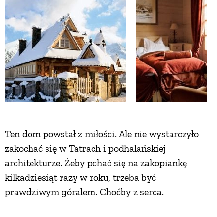
ZWIERZĘTA W NATURZE
GRZYBY
KRAJOBRAZ
RĘKODZIEŁO
Ten dom powstał z miłości. Ale nie wystarczyło
RZEMIOSŁO
zakochać się w Tatrach i podhalańskiej
architekturze. Żeby pchać się na zakopiankę
ZWYCZAJE
kilkadziesiąt razy w roku, trzeba być
prawdziwym góralem. Choćby z serca.
ZRÓB TO SAM