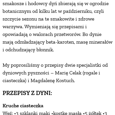
smakosze i hodowcy dyń zbierają się w ogrodzie
botanicznym od kilku lat w październiku, czyli
szczycie sezonu na te smakowite i zdrowe
warzywa. Wymieniają się przepisami i
opowiadają o walorach przetworów. Bo dynie
mają odmładzający beta-karoten, masę minerałów
i odchudzający błonnik.
My poprosiliśmy o przepisy dwie specjalistki od
dyniowych pyszności – Marię Celak (rogale i
ciasteczka) i Magdalenę Kostuch.
PRZEPISY Z DYNI:
Kruche ciasteczka
Weź: •3 szklanki mąki •kostkę masła •5 żółtek •3