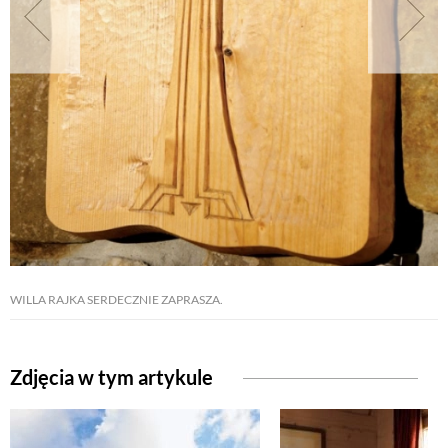
NATURALNIE
URODA
NATURALNA APTECZKA
DLA DOMU
WILLA RAJKA SERDECZNIE ZAPRASZA.
EKO ŻYCIE
PRZYRODA
Zdjęcia w tym artykule
ZWIERZĘTA DOMOWE