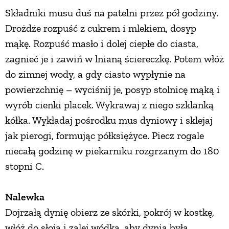
Składniki musu duś na patelni przez pół godziny.
Drożdże rozpuść z cukrem i mlekiem, dosyp
mąkę. Rozpuść masło i dolej ciepłe do ciasta,
zagnieć je i zawiń w lnianą ściereczkę. Potem włóż
do zimnej wody, a gdy ciasto wypłynie na
powierzchnię – wyciśnij je, posyp stolnicę mąką i
wyrób cienki placek. Wykrawaj z niego szklanką
kółka. Wykładaj pośrodku mus dyniowy i sklejaj
jak pierogi, formując półksiężyce. Piecz rogale
niecałą godzinę w piekarniku rozgrzanym do 180
stopni C.
Nalewka
Dojrzałą dynię obierz ze skórki, pokrój w kostkę,
włóż do słoja i zalej wódką, aby dynia była