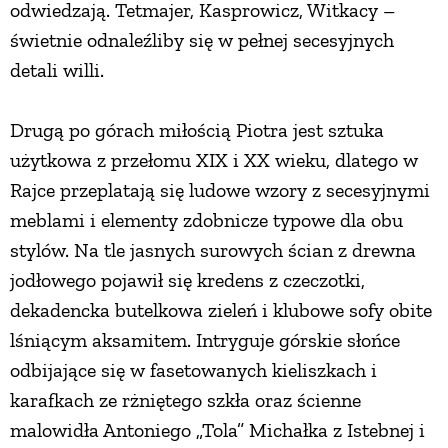
odwiedzają. Tetmajer, Kasprowicz, Witkacy –
PRZETWORY
świetnie odnaleźliby się w pełnej secesyjnych
detali willi.
INNE
Drugą po górach miłością Piotra jest sztuka
użytkowa z przełomu XIX i XX wieku, dlatego w
Rajce przeplatają się ludowe wzory z secesyjnymi
meblami i elementy zdobnicze typowe dla obu
stylów. Na tle jasnych surowych ścian z drewna
jodłowego pojawił się kredens z czeczotki,
dekadencka butelkowa zieleń i klubowe sofy obite
lśniącym aksamitem. Intryguje górskie słońce
odbijające się w fasetowanych kieliszkach i
karafkach ze rżniętego szkła oraz ścienne
malowidła Antoniego „Tola” Michałka z Istebnej i