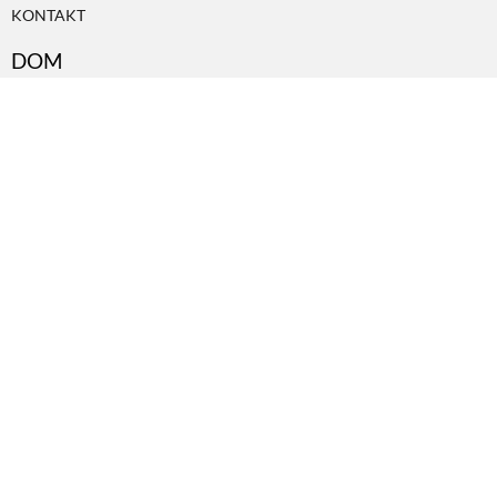
KONTAKT
DOM
DOMY W POLSCE
DOMY NA ŚWIECIE
URZĄDZAMY DOM
BUDUJEMY DOM
OGRÓD
WARZYWA I OWOCE
ROŚLINY OGRODOWE
PORADY
ZIELEŃ W DOMU
PROJEKTOWANIE OGRODU
NATURALNIE
URODA
NATURALNA APTECZKA
DLA DOMU
EKO ŻYCIE