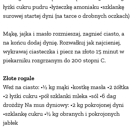
łyżki cukru pudru •łyżeczkę amoniaku •szklankę
surowej startej dyni (na tarce o drobnych oczkach)
Mąkę, jajka i masło rozmieszaj, zagnieć ciasto, a
na końcu dodaj dynię. Rozwałkuj jak najcieniej,
wykrawaj ciasteczka i piecz na złoto 15 minut w
piekarniku rozgrzanym do 200 stopni C.
Złote rogale
Weź na ciasto: •½ kg mąki •kostkę masła •2 żółtka
•2 łyżki cukru •pół szklanki mleka •sól •6 dag
drożdży Na mus dyniowy: •2 kg pokrojonej dyni
•szklankę cukru •½ kg obranych i pokrojonych
jabłek