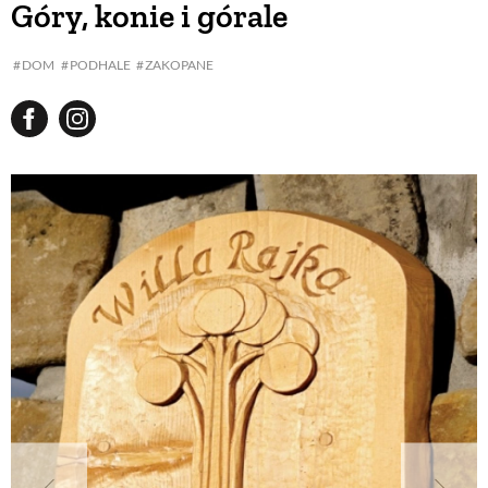
Góry, konie i górale
BUDUJEMY DOM
DOM
PODHALE
ZAKOPANE
OGRÓD
WARZYWA I OWOCE
ROŚLINY OGRODOWE
PORADY
ZIELEŃ W DOMU
PROJEKTOWANIE OGRODU