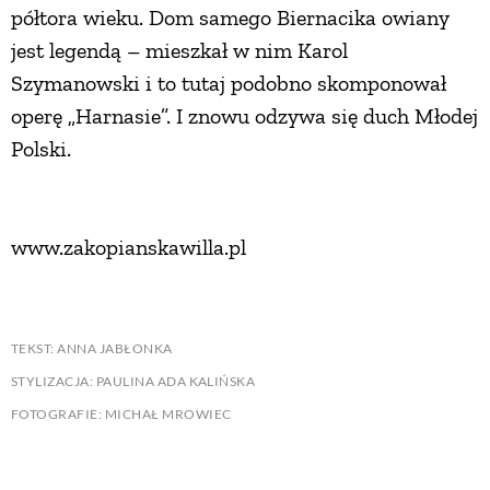
półtora wieku. Dom samego Biernacika owiany
jest legendą – mieszkał w nim Karol
Szymanowski i to tutaj podobno skomponował
operę „Harnasie”. I znowu odzywa się duch Młodej
Polski.
www.zakopianskawilla.pl
TEKST: ANNA JABŁONKA
STYLIZACJA: PAULINA ADA KALIŃSKA
FOTOGRAFIE: MICHAŁ MROWIEC