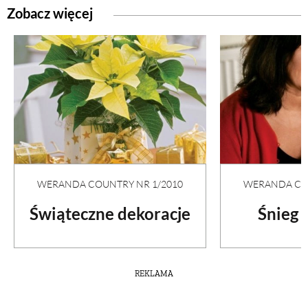
Zobacz więcej
ZWIERZĘTA W NATURZE
GRZYBY
KRAJOBRAZ
RĘKODZIEŁO
WERANDA COUNTRY NR 1/2010
WERANDA COU
RZEMIOSŁO
Świąteczne dekoracje
Śnieg 
ZWYCZAJE
REKLAMA
ZRÓB TO SAM