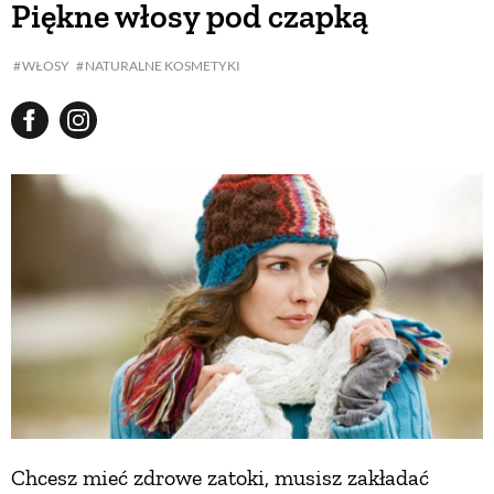
Piękne włosy pod czapką
BUDUJEMY DOM
WŁOSY
NATURALNE KOSMETYKI
OGRÓD
WARZYWA I OWOCE
ROŚLINY OGRODOWE
PORADY
ZIELEŃ W DOMU
Chcesz mieć zdrowe zatoki, musisz zakładać
PROJEKTOWANIE OGRODU