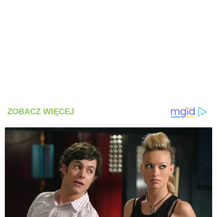
PRZEPISY
ŚNIADANIA
PRZYSTAWKI
ZUPY
DANIA GŁÓWNE
CIASTA I DESERY
DODATKI