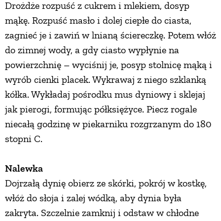
Drożdże rozpuść z cukrem i mlekiem, dosyp
mąkę. Rozpuść masło i dolej ciepłe do ciasta,
zagnieć je i zawiń w lnianą ściereczkę. Potem włóż
do zimnej wody, a gdy ciasto wypłynie na
powierzchnię – wyciśnij je, posyp stolnicę mąką i
wyrób cienki placek. Wykrawaj z niego szklanką
kółka. Wykładaj pośrodku mus dyniowy i sklejaj
jak pierogi, formując półksiężyce. Piecz rogale
niecałą godzinę w piekarniku rozgrzanym do 180
stopni C.
Nalewka
Dojrzałą dynię obierz ze skórki, pokrój w kostkę,
włóż do słoja i zalej wódką, aby dynia była
zakryta. Szczelnie zamknij i odstaw w chłodne