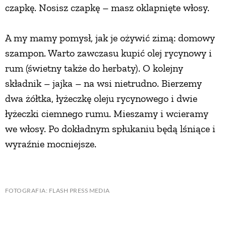
czapkę. Nosisz czapkę – masz oklapnięte włosy.
NATURALNIE
A my mamy pomysł, jak je ożywić zimą: domowy
szampon. Warto zawczasu kupić olej rycynowy i
URODA
rum (świetny także do herbaty). O kolejny
składnik – jajka – na wsi nietrudno. Bierzemy
NATURALNA APTECZKA
dwa żółtka, łyżeczkę oleju rycynowego i dwie
łyżeczki ciemnego rumu. Mieszamy i wcieramy
DLA DOMU
we włosy. Po dokładnym spłukaniu będą lśniące i
wyraźnie mocniejsze.
EKO ŻYCIE
PRZYRODA
FOTOGRAFIA: FLASH PRESS MEDIA
ZWIERZĘTA DOMOWE