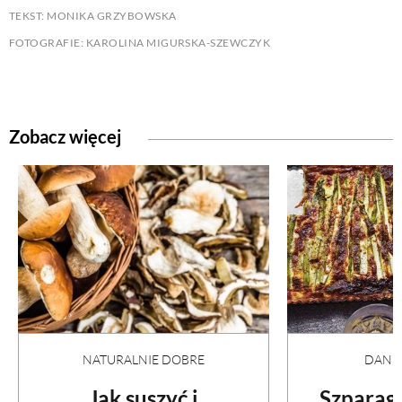
TEKST: MONIKA GRZYBOWSKA
FOTOGRAFIE: KAROLINA MIGURSKA-SZEWCZYK
Zobacz więcej
NATURALNIE DOBRE
DANI
Jak suszyć i
Szparag