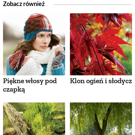
Zobacz również
Piękne włosy pod
Klon ogień i słodycz
czapką