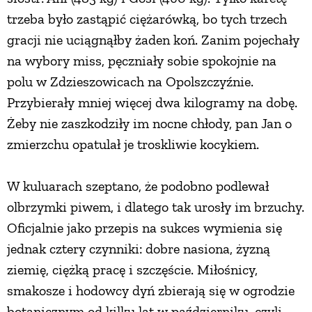
trzeba było zastąpić ciężarówką, bo tych trzech
gracji nie uciągnąłby żaden koń. Zanim pojechały
na wybory miss, pęczniały sobie spokojnie na
polu w Zdzieszowicach na Opolszczyźnie.
Przybierały mniej więcej dwa kilogramy na dobę.
Żeby nie zaszkodziły im nocne chłody, pan Jan o
zmierzchu opatulał je troskliwie kocykiem.
W kuluarach szeptano, że podobno podlewał
olbrzymki piwem, i dlatego tak urosły im brzuchy.
Oficjalnie jako przepis na sukces wymienia się
jednak cztery czynniki: dobre nasiona, żyzną
ziemię, ciężką pracę i szczęście. Miłośnicy,
smakosze i hodowcy dyń zbierają się w ogrodzie
botanicznym od kilku lat w październiku, czyli