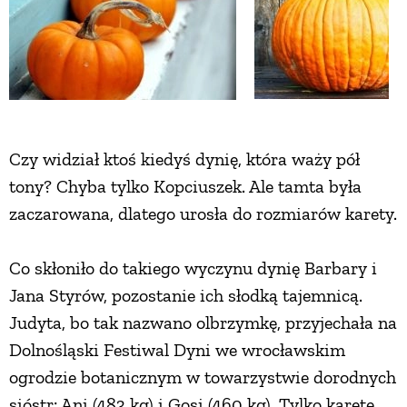
Czy widział ktoś kiedyś dynię, która waży pół
tony? Chyba tylko Kopciuszek. Ale tamta była
zaczarowana, dlatego urosła do rozmiarów karety.
Co skłoniło do takiego wyczynu dynię Barbary i
Jana Styrów, pozostanie ich słodką tajemnicą.
Judyta, bo tak nazwano olbrzymkę, przyjechała na
Dolnośląski Festiwal Dyni we wrocławskim
ogrodzie botanicznym w towarzystwie dorodnych
sióstr: Ani (483 kg) i Gosi (460 kg). Tylko karetę