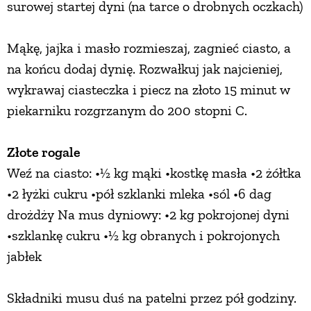
surowej startej dyni (na tarce o drobnych oczkach)
Mąkę, jajka i masło rozmieszaj, zagnieć ciasto, a
na końcu dodaj dynię. Rozwałkuj jak najcieniej,
wykrawaj ciasteczka i piecz na złoto 15 minut w
piekarniku rozgrzanym do 200 stopni C.
Złote rogale
Weź na ciasto: •½ kg mąki •kostkę masła •2 żółtka
•2 łyżki cukru •pół szklanki mleka •sól •6 dag
drożdży Na mus dyniowy: •2 kg pokrojonej dyni
•szklankę cukru •½ kg obranych i pokrojonych
jabłek
Składniki musu duś na patelni przez pół godziny.