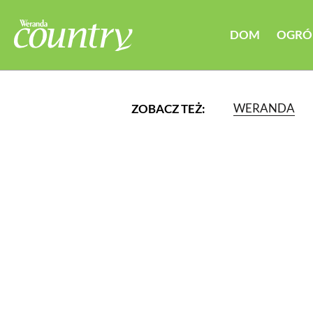
DOM
OGRÓ
WERANDA
ZOBACZ TEŻ:
LUB WYBIERZ JEDNĄ Z K