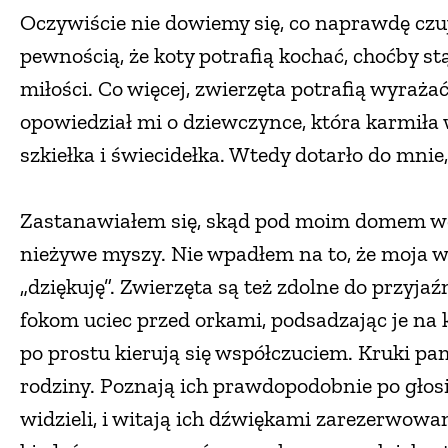
Oczywiście nie dowiemy się, co naprawdę czuj
pewnością, że koty potrafią kochać, choćby st
miłości. Co więcej, zwierzęta potrafią wyraż
opowiedział mi o dziewczynce, która karmiła 
szkiełka i świecidełka. Wtedy dotarło do mnie
Zastanawiałem się, skąd pod moim domem wcią
nieżywe myszy. Nie wpadłem na to, że moja w
„dziękuję”. Zwierzęta są też zdolne do przyj
fokom uciec przed orkami, podsadzając je na 
po prostu kierują się współczuciem. Kruki pam
rodziny. Poznają ich prawdopodobnie po głosie
widzieli, i witają ich dźwiękami zarezerwowa