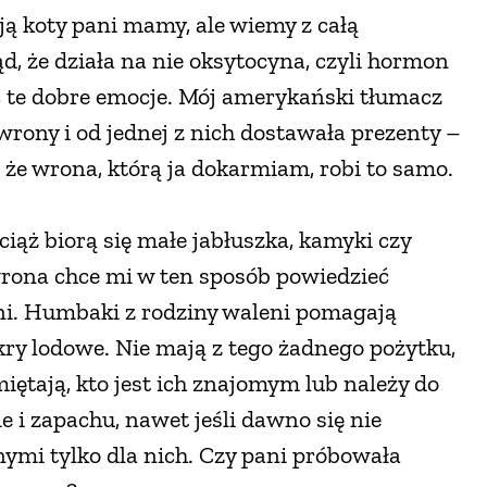
ą koty pani mamy, ale wiemy z całą
ąd, że działa na nie oksytocyna, czyli hormon
ać te dobre emocje. Mój amerykański tłumacz
wrony i od jednej z nich dostawała prezenty –
, że wrona, którą ja dokarmiam, robi to samo.
ż biorą się małe jabłuszka, kamyki czy
rona chce mi w ten sposób powiedzieć
aźni. Humbaki z rodziny waleni pomagają
kry lodowe. Nie mają z tego żadnego pożytku,
iętają, kto jest ich znajomym lub należy do
 i zapachu, nawet jeśli dawno się nie
nymi tylko dla nich. Czy pani próbowała