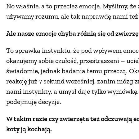
No właśnie, a to przecież emocje. Myślimy, że
używamy rozumu, ale tak naprawdę nami też r
Ale nasze emocje chyba różnią się od zwier
To sprawka instynktu, że pod wpływem emocj
okazujemy sobie czułość, przestraszeni – uci
świadomie, jednak badania temu przeczą. Okaz
reakcję już 7 sekund wcześniej, zanim mózg z
nami instynkty, a umysł daje tylko wymówkę, 
podejmuję decyzje.
W takim razie czy zwierzęta też odczuwają e
koty ją kochają.