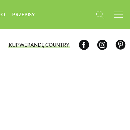
ŁO
PRZEPISY
KUP WERANDĘ COUNTRY
WYBIERZ TYP WYDANIA
WYDANIE DRUKOWANE
aktualny numer z dostawą do domu
E-WYDANIE PDF
przeglądaj bezpośrednio na Twoim
komputerze lub urządzeniu mobilnym