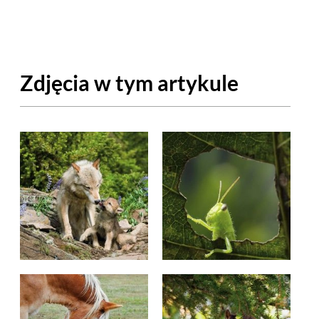
OM
BUDUJEMY DOM
DY
ZIELEŃ W DOMU
Zdjęcia w tym artykule
RALNA APTECZKA
A DOMOWE
EŁO
RZEMIOSŁO
ZYSTAWKI
ZUPY
TWORY
INNE