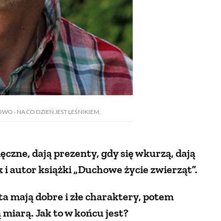
O - NA CO DZIEŃ JEST LEŚNIKIEM.
ęczne, dają prezenty, gdy się wkurzą, dają
k i autor książki „Duchowe życie zwierząt”.
a mają dobre i złe charaktery, potem
 miarą. Jak to w końcu jest?