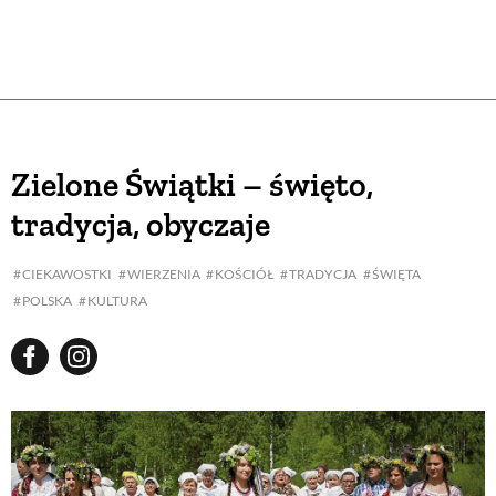
Zielone Świątki – święto,
tradycja, obyczaje
CIEKAWOSTKI
WIERZENIA
KOŚCIÓŁ
TRADYCJA
ŚWIĘTA
POLSKA
KULTURA