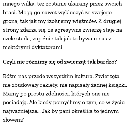
innego wilka, też zostanie ukarany przez swoich
PRZEPISY
braci. Mogą go nawet wykluczyć ze swojego
grona, tak jak my izolujemy więźniów. Z drugiej
strony zdarza się, że agresywne zwierzę staje na
ŚNIADANIA
czele stada, zupełnie tak jak to bywa u nas z
niektórymi dyktatorami.
PRZYSTAWKI
Czyli nie różnimy się od zwierząt tak bardzo?
ZUPY
Różni nas przede wszystkim kultura. Zwierzęta
nie zbudowały rakiety, nie napisały żadnej książki.
DANIA GŁÓWNE
Mamy po prostu zdolności, których one nie
posiadają. Ale kiedy pomyślimy o tym, co w życiu
CIASTA I DESERY
najważniejsze... Jak by pani określiła to jednym
słowem?
DODATKI