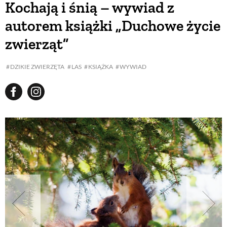
Kochają i śnią – wywiad z
autorem książki „Duchowe życie
BUDUJEMY DOM
zwierząt”
OGRÓD
DZIKIE ZWIERZĘTA
LAS
KSIĄŻKA
WYWIAD
WARZYWA I OWOCE
ROŚLINY OGRODOWE
PORADY
ZIELEŃ W DOMU
PROJEKTOWANIE OGRODU