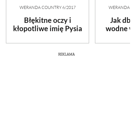
WERANDA COUNTRY 6/2017
WERANDA C
Błękitne oczy i
Jak db
kłopotliwe imię Pysia
wodne w
REKLAMA