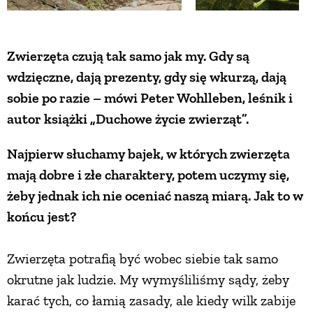
ZWIERZĘTA W NATURZE
Zwierzęta czują tak samo jak my. Gdy są
wdzięczne, dają prezenty, gdy się wkurzą, dają
GRZYBY
sobie po razie – mówi Peter Wohlleben, leśnik i
autor książki „Duchowe życie zwierząt”.
KRAJOBRAZ
Najpierw słuchamy bajek, w których zwierzęta
RĘKODZIEŁO
mają dobre i złe charaktery, potem uczymy się,
żeby jednak ich nie oceniać naszą miarą. Jak to w
RZEMIOSŁO
końcu jest?
ZWYCZAJE
Zwierzęta potrafią być wobec siebie tak samo
okrutne jak ludzie. My wymyśliliśmy sądy, żeby
ZRÓB TO SAM
karać tych, co łamią zasady, ale kiedy wilk zabije