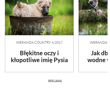
WERANDA COUNTRY 6/2017
WERANDA C
Błękitne oczy i
Jak db
kłopotliwe imię Pysia
wodne w
REKLAMA