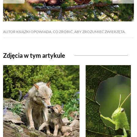
NATURALNIE
AUTOR KSIĄŻKI OPOWIADA, CO ZROBIĆ, ABY ZROZUMIEĆ ZWIERZĘTA.
URODA
Zdjęcia w tym artykule
NATURALNA APTECZKA
DLA DOMU
EKO ŻYCIE
PRZYRODA
ZWIERZĘTA DOMOWE