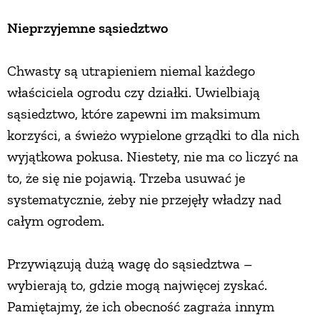
Nieprzyjemne sąsiedztwo
PRZEPISY
Chwasty są utrapieniem niemal każdego
ŚNIADANIA
właściciela ogrodu czy działki. Uwielbiają
sąsiedztwo, które zapewni im maksimum
PRZYSTAWKI
korzyści, a świeżo wypielone grządki to dla nich
wyjątkowa pokusa. Niestety, nie ma co liczyć na
ZUPY
to, że się nie pojawią. Trzeba usuwać je
systematycznie, żeby nie przejęły władzy nad
DANIA GŁÓWNE
całym ogrodem.
CIASTA I DESERY
Przywiązują dużą wagę do sąsiedztwa –
wybierają to, gdzie mogą najwięcej zyskać.
DODATKI
Pamiętajmy, że ich obecność zagraża innym