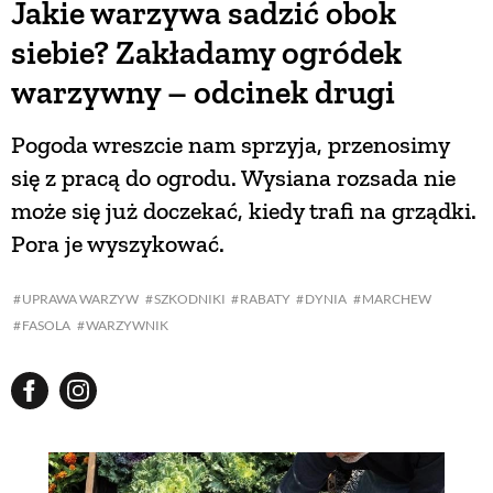
Jakie warzywa sadzić obok
siebie? Zakładamy ogródek
warzywny – odcinek drugi
Pogoda wreszcie nam sprzyja, przenosimy
się z pracą do ogrodu. Wysiana rozsada nie
może się już doczekać, kiedy trafi na grządki.
Pora je wyszykować.
UPRAWA WARZYW
SZKODNIKI
RABATY
DYNIA
MARCHEW
FASOLA
WARZYWNIK