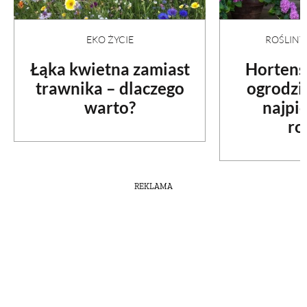
EKO ŻYCIE
ROŚLIN
Łąka kwietna zamiast
Hortens
trawnika – dlaczego
ogrodzi
warto?
najpi
ro
REKLAMA