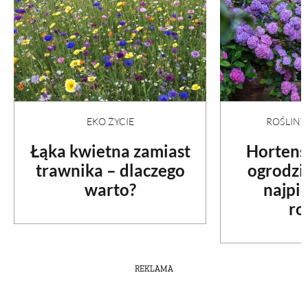
EKO ŻYCIE
ROŚLIN
Łąka kwietna zamiast
Hortens
trawnika – dlaczego
ogrodzi
warto?
najpi
ro
REKLAMA