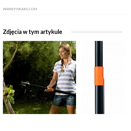
WWW.FISKARS.COM
NATURALNIE
Zdjęcia w tym artykule
URODA
NATURALNA APTECZKA
DLA DOMU
EKO ŻYCIE
PRZYRODA
ZWIERZĘTA DOMOWE