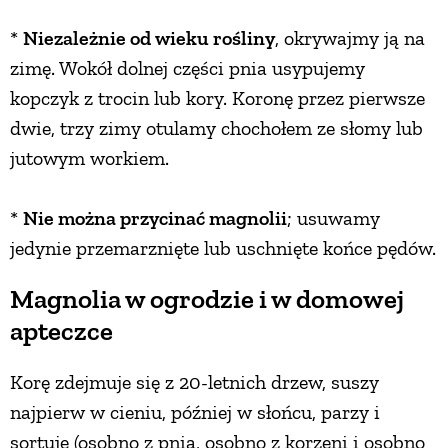
*
Niezależnie od wieku rośliny
, okrywajmy ją na
zimę. Wokół dolnej części pnia usypujemy
kopczyk z trocin lub kory. Koronę przez pierwsze
dwie, trzy zimy otulamy chochołem ze słomy lub
jutowym workiem.
*
Nie można przycinać magnolii
; usuwamy
jedynie przemarznięte lub uschnięte końce pędów.
Magnolia w ogrodzie i w domowej
apteczce
Korę zdejmuje się z 20-letnich drzew, suszy
najpierw w cieniu, później w słońcu, parzy i
sortuje (osobno z pnia, osobno z korzeni i osobno