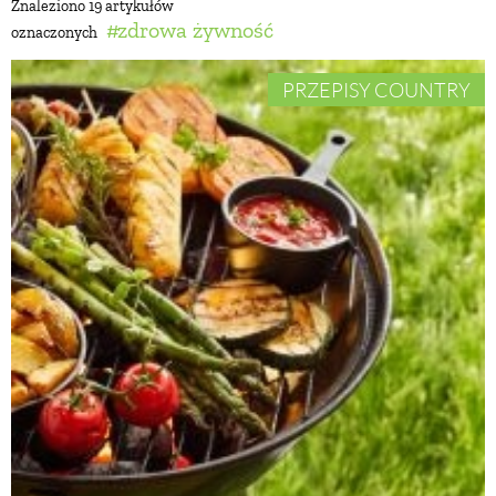
Znaleziono 19 artykułów
zdrowa żywność
oznaczonych
BUDUJEMY DOM
PRZEPISY COUNTRY
OGRÓD
WARZYWA I OWOCE
ROŚLINY OGRODOWE
PORADY
ZIELEŃ W DOMU
PROJEKTOWANIE OGRODU