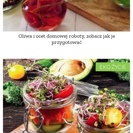
ZWIERZĘTA W NATURZE
GRZYBY
Oliwa i ocet domowej roboty, zobacz jak je
przygotować
KRAJOBRAZ
EKO ŻYCIE
RĘKODZIEŁO
RZEMIOSŁO
ZWYCZAJE
ZRÓB TO SAM