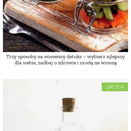
PRZEPISY
ŚNIADANIA
PRZYSTAWKI
Trzy sposoby na wiosenny detoks – wybierz njlepszy
dla siebie, zadbaj o zdrowie i urodę na wiosnę
ZUPY
DANIA GŁÓWNE
URODA
CIASTA I DESERY
DODATKI