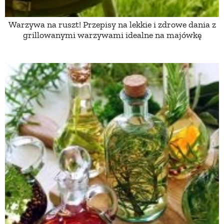
Warzywa na ruszt! Przepisy na lekkie i zdrowe dania z
NATURALNIE
grillowanymi warzywami idealne na majówkę
URODA
NATURALNA APTECZKA
DLA DOMU
EKO ŻYCIE
PRZYRODA
ZWIERZĘTA DOMOWE