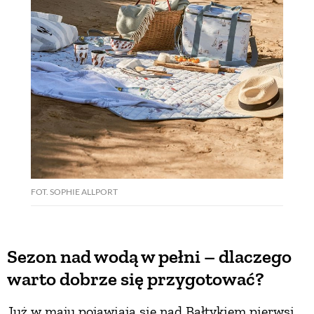
PRZEPISY
ŚNIADANIA
PRZYSTAWKI
ZUPY
FOT. SOPHIE ALLPORT
DANIA GŁÓWNE
CIASTA I DESERY
Sezon nad wodą w pełni – dlaczego
warto dobrze się przygotować?
DODATKI
Już w maju pojawiają się nad Bałtykiem pierwsi