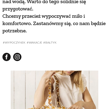
nad wodą. Warto do tego solidnie się
przygotować.
NATURALNIE
Chcemy przecież wypoczywać miło i
komfortowo. Zastanówmy się, co nam będzie
URODA
potrzebne.
WYPOCZYNEK
WAKACJE
BAŁTYK
NATURALNA APTECZKA
DLA DOMU
EKO ŻYCIE
PRZYRODA
ZWIERZĘTA DOMOWE