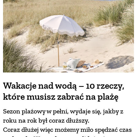
BUDUJEMY DOM
OGRÓD
WARZYWA I OWOCE
ROŚLINY OGRODOWE
Wakacje nad wodą – 10 rzeczy,
które musisz zabrać na plażę
PORADY
Sezon plażowy w pełni, wydaje się, jakby z
ZIELEŃ W DOMU
roku na rok był coraz dłuższy.
Coraz dłużej więc możemy miło spędzać czas
PROJEKTOWANIE OGRODU