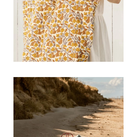
ZWIERZĘTA W NATURZE
GRZYBY
KRAJOBRAZ
RĘKODZIEŁO
RZEMIOSŁO
ZWYCZAJE
ZRÓB TO SAM