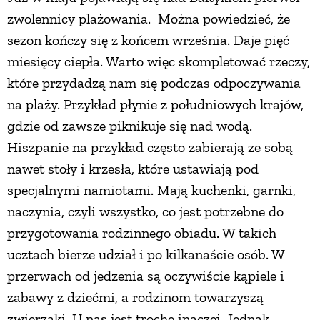
zwolennicy plażowania. Można powiedzieć, że
PRZETWORY
sezon kończy się z końcem września. Daje pięć
miesięcy ciepła. Warto więc skompletować rzeczy,
INNE
które przydadzą nam się podczas odpoczywania
na plaży. Przykład płynie z południowych krajów,
gdzie od zawsze piknikuje się nad wodą.
Hiszpanie na przykład często zabierają ze sobą
nawet stoły i krzesła, które ustawiają pod
specjalnymi namiotami. Mają kuchenki, garnki,
naczynia, czyli wszystko, co jest potrzebne do
przygotowania rodzinnego obiadu. W takich
ucztach bierze udział i po kilkanaście osób. W
przerwach od jedzenia są oczywiście kąpiele i
zabawy z dziećmi, a rodzinom towarzyszą
zwierzaki. U nas jest trochę inaczej. Jednak