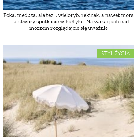
Foka, meduza, ale też... wieloryb, rekinek, a nawet mors
NATURALNIE
– te stwory spotkacie w Bałtyku. Na wakacjach nad
morzem rozglądajcie się uważnie
URODA
STYL ŻYCIA
NATURALNA APTECZKA
DLA DOMU
EKO ŻYCIE
PRZYRODA
ZWIERZĘTA DOMOWE