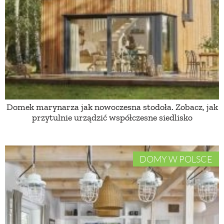
PRZEPISY
ŚNIADANIA
PRZYSTAWKI
Domek marynarza jak nowoczesna stodoła. Zobacz, jak
ZUPY
przytulnie urządzić współczesne siedlisko
DANIA GŁÓWNE
DOMY W POLSCE
CIASTA I DESERY
DODATKI