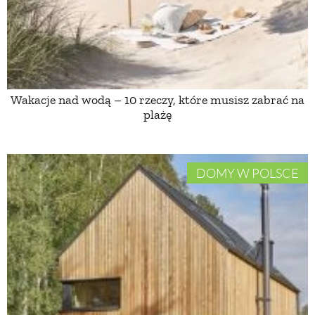
ZWIERZĘTA W NATURZE
GRZYBY
Wakacje nad wodą – 10 rzeczy, które musisz zabrać na
plażę
KRAJOBRAZ
RĘKODZIEŁO
DOMY W POLSCE
RZEMIOSŁO
ZWYCZAJE
ZRÓB TO SAM