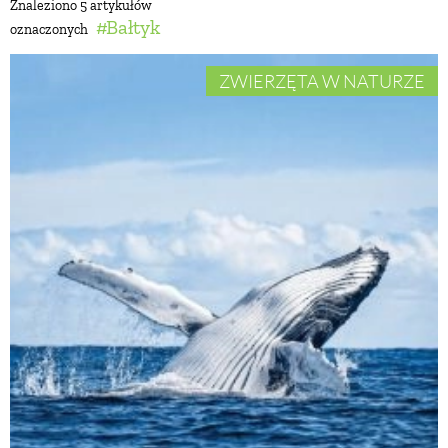
Znaleziono 5 artykułów
Bałtyk
oznaczonych
BUDUJEMY DOM
ZWIERZĘTA W NATURZE
OGRÓD
WARZYWA I OWOCE
ROŚLINY OGRODOWE
PORADY
ZIELEŃ W DOMU
PROJEKTOWANIE OGRODU