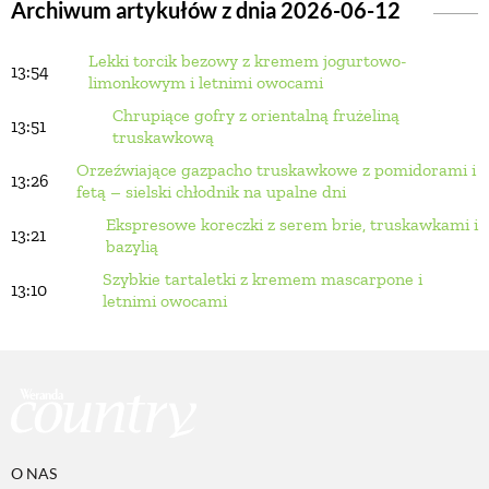
Archiwum artykułów z dnia 2026-06-12
Lekki torcik bezowy z kremem jogurtowo-
BUDUJEMY DOM
13:54
limonkowym i letnimi owocami
Chrupiące gofry z orientalną frużeliną
13:51
OGRÓD
truskawkową
Orzeźwiające gazpacho truskawkowe z pomidorami i
13:26
fetą – sielski chłodnik na upalne dni
WARZYWA I OWOCE
Ekspresowe koreczki z serem brie, truskawkami i
13:21
bazylią
ROŚLINY OGRODOWE
Szybkie tartaletki z kremem mascarpone i
13:10
letnimi owocami
PORADY
ZIELEŃ W DOMU
O NAS
PROJEKTOWANIE OGRODU