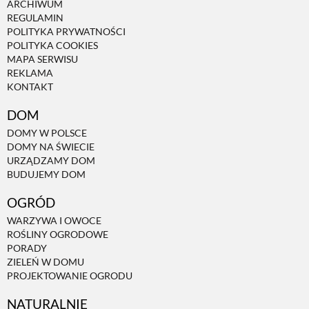
ARCHIWUM
REGULAMIN
POLITYKA PRYWATNOŚCI
NATURALNIE
POLITYKA COOKIES
MAPA SERWISU
REKLAMA
URODA
KONTAKT
DOM
NATURALNA APTECZKA
DOMY W POLSCE
DOMY NA ŚWIECIE
URZĄDZAMY DOM
DLA DOMU
BUDUJEMY DOM
OGRÓD
EKO ŻYCIE
WARZYWA I OWOCE
ROŚLINY OGRODOWE
PORADY
PRZYRODA
ZIELEŃ W DOMU
PROJEKTOWANIE OGRODU
ZWIERZĘTA DOMOWE
NATURALNIE