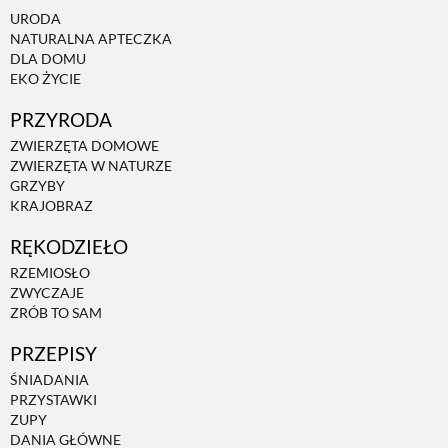
URODA
NATURALNA APTECZKA
ZWIERZĘTA W NATURZE
DLA DOMU
EKO ŻYCIE
GRZYBY
PRZYRODA
ZWIERZĘTA DOMOWE
ZWIERZĘTA W NATURZE
KRAJOBRAZ
GRZYBY
KRAJOBRAZ
RĘKODZIEŁO
RĘKODZIEŁO
RZEMIOSŁO
ZWYCZAJE
RZEMIOSŁO
ZRÓB TO SAM
PRZEPISY
ZWYCZAJE
ŚNIADANIA
PRZYSTAWKI
ZUPY
ZRÓB TO SAM
DANIA GŁÓWNE