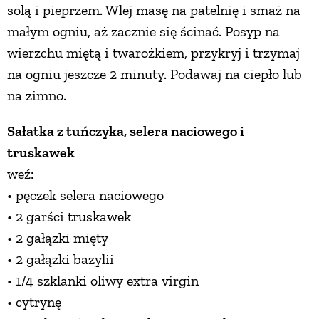
solą i pieprzem. Wlej masę na patelnię i smaż na
PRZETWORY
małym ogniu, aż zacznie się ścinać. Posyp na
wierzchu miętą i twarożkiem, przykryj i trzymaj
INNE
na ogniu jeszcze 2 minuty. Podawaj na ciepło lub
na zimno.
Sałatka z tuńczyka, selera naciowego i
truskawek
weź:
• pęczek selera naciowego
• 2 garści truskawek
• 2 gałązki mięty
• 2 gałązki bazylii
• 1/4 szklanki oliwy extra virgin
• cytrynę