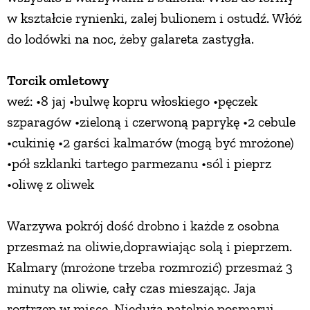
w kształcie rynienki, zalej bulionem i ostudź. Włóż
do lodówki na noc, żeby galareta zastygła.
Torcik omletowy
weź: •8 jaj •bulwę kopru włoskiego •pęczek
szparagów •zieloną i czerwoną paprykę •2 cebule
•cukinię •2 garści kalmarów (mogą być mrożone)
•pół szklanki tartego parmezanu •sól i pieprz
•oliwę z oliwek
Warzywa pokrój dość drobno i każde z osobna
przesmaż na oliwie,doprawiając solą i pieprzem.
Kalmary (mrożone trzeba rozmrozić) przesmaż 3
minuty na oliwie, cały czas mieszając. Jaja
roztrzep w misce. Niedużą patelnię posmaruj