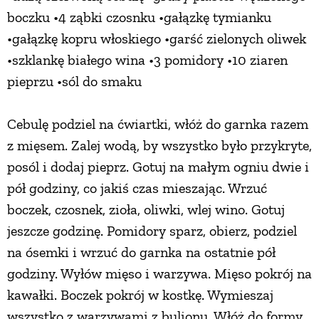
boczku •4 ząbki czosnku •gałązkę tymianku
•gałązkę kopru włoskiego •garść zielonych oliwek
•szklankę białego wina •3 pomidory •10 ziaren
pieprzu •sól do smaku
Cebulę podziel na ćwiartki, włóż do garnka razem
z mięsem. Zalej wodą, by wszystko było przykryte,
posól i dodaj pieprz. Gotuj na małym ogniu dwie i
pół godziny, co jakiś czas mieszając. Wrzuć
boczek, czosnek, zioła, oliwki, wlej wino. Gotuj
jeszcze godzinę. Pomidory sparz, obierz, podziel
na ósemki i wrzuć do garnka na ostatnie pół
godziny. Wyłów mięso i warzywa. Mięso pokrój na
kawałki. Boczek pokrój w kostkę. Wymieszaj
wszystko z warzywami z bulionu. Włóż do formy