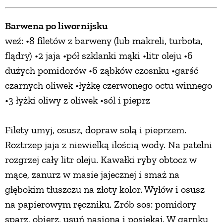
Barwena po liwornijsku
weź: •8 filetów z barweny (lub makreli, turbota,
flądry) •2 jaja •pół szklanki mąki •litr oleju •6
dużych pomidorów •6 ząbków czosnku •garść
czarnych oliwek •łyżkę czerwonego octu winnego
•3 łyżki oliwy z oliwek •sól i pieprz
Filety umyj, osusz, dopraw solą i pieprzem.
Roztrzep jaja z niewielką ilością wody. Na patelni
rozgrzej cały litr oleju. Kawałki ryby obtocz w
mące, zanurz w masie jajecznej i smaż na
głębokim tłuszczu na złoty kolor. Wyłów i osusz
na papierowym ręczniku. Zrób sos: pomidory
sparz, obierz, usuń nasiona i posiekaj. W garnku