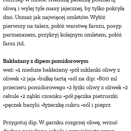
oliwą i wylej tyle masy jajecznej, by tylko pokryła
dno. Usmaż jak najwięcej omletów. Wyłóż
pierwszy na talerz, połóż warstwę farszu, posyp
parmezanem, przykryj kolejnym omletem, połóż
farsz itd.
Bakłażany z dipem pomidorowym
weź: •4 nieduże bakłażany •pół szklanki oliwy z
oliwek •2 jaja •bułkę tartą •sól na dip: •800 ml
przecieru pomidorowego •2 łyżki oliwy z oliwek •2
cebule •2 ząbki czosnku •pół pęczka pietruszki
•pęczek bazylii •łyżeczkę cukru •sól i pieprz
Przygotuj dip. W garnku rozgrzej oliwę, wrzuć