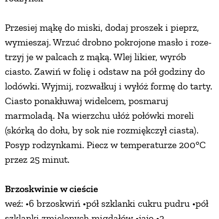
Przesiej mąkę do miski, dodaj proszek i pieprz,
wymieszaj. Wrzuć drobno pokrojone masło i roze-
trzyj je w palcach z mąką. Wlej likier, wyrób
ciasto. Zawiń w folię i odstaw na pół godziny do
lodówki. Wyjmij, rozwałkuj i wyłóż formę do tarty.
Ciasto ponakłuwaj widelcem, posmaruj
marmoladą. Na wierzchu ułóż połówki moreli
(skórką do dołu, by sok nie rozmiękczył ciasta).
Posyp rodzynkami. Piecz w temperaturze 200°C
przez 25 minut.
Brzoskwinie w cieście
weź: •6 brzoskwiń •pół szklanki cukru pudru •pół
szklanki zmielonych migdałów •jajo •2