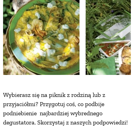
ZWIERZĘTA W NATURZE
GRZYBY
KRAJOBRAZ
RĘKODZIEŁO
RZEMIOSŁO
Wybierasz się na piknik z rodziną lub z
przyjaciółmi? Przygotuj coś, co podbije
ZWYCZAJE
podniebienie najbardziej wybrednego
degustatora. Skorzystaj z naszych podpowiedzi!
ZRÓB TO SAM