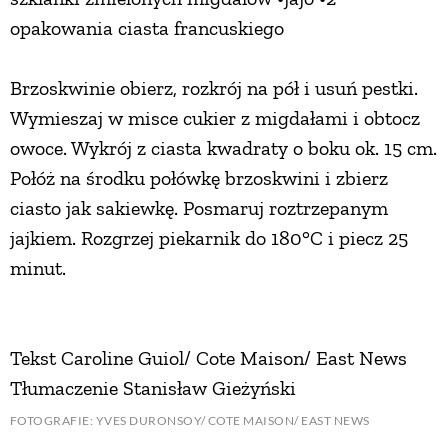
opakowania ciasta francuskiego
Brzoskwinie obierz, rozkrój na pół i usuń pestki.
Wymieszaj w misce cukier z migdałami i obtocz
owoce. Wykrój z ciasta kwadraty o boku ok. 15 cm.
Połóż na środku połówkę brzoskwini i zbierz
ciasto jak sakiewkę. Posmaruj roztrzepanym
jajkiem. Rozgrzej piekarnik do 180°C i piecz 25
minut.
Tekst Caroline Guiol/ Cote Maison/ East News
Tłumaczenie Stanisław Gieżyński
FOTOGRAFIE: YVES DURONSOY/ COTE MAISON/ EAST NEWS