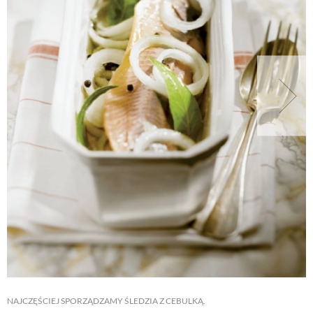
NAJCZĘŚCIEJ SPORZĄDZAMY ŚLEDZIA Z CEBULKĄ.