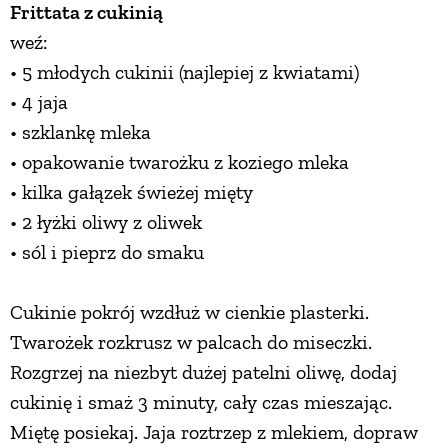
Frittata z cukinią
PRZEPISY
weź:
• 5 młodych cukinii (najlepiej z kwiatami)
• 4 jaja
ŚNIADANIA
• szklankę mleka
• opakowanie twarożku z koziego mleka
PRZYSTAWKI
• kilka gałązek świeżej mięty
• 2 łyżki oliwy z oliwek
ZUPY
• sól i pieprz do smaku
DANIA GŁÓWNE
Cukinie pokrój wzdłuż w cienkie plasterki.
Twarożek rozkrusz w palcach do miseczki.
CIASTA I DESERY
Rozgrzej na niezbyt dużej patelni oliwę, dodaj
cukinię i smaż 3 minuty, cały czas mieszając.
DODATKI
Miętę posiekaj. Jaja roztrzep z mlekiem, dopraw