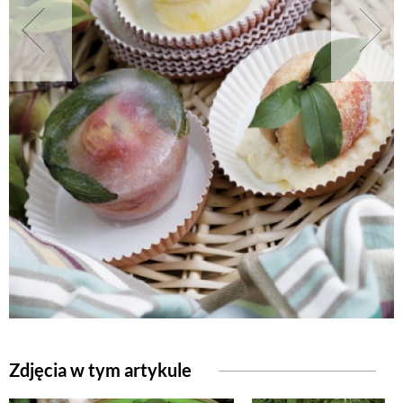
NATURALNIE
URODA
NATURALNA APTECZKA
DLA DOMU
EKO ŻYCIE
PRZYRODA
Zdjęcia w tym artykule
ZWIERZĘTA DOMOWE