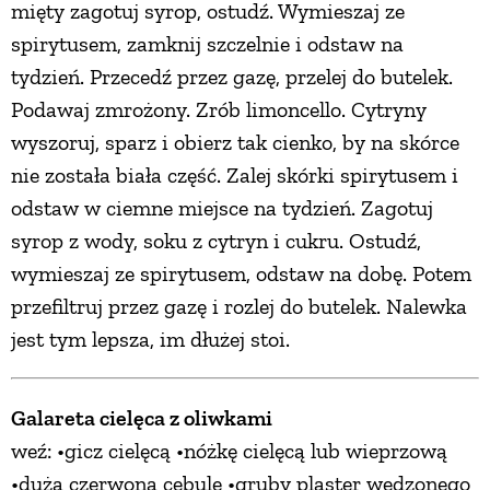
mięty zagotuj syrop, ostudź. Wymieszaj ze
spirytusem, zamknij szczelnie i odstaw na
tydzień. Przecedź przez gazę, przelej do butelek.
Podawaj zmrożony. Zrób limoncello. Cytryny
wyszoruj, sparz i obierz tak cienko, by na skórce
nie została biała część. Zalej skórki spirytusem i
odstaw w ciemne miejsce na tydzień. Zagotuj
syrop z wody, soku z cytryn i cukru. Ostudź,
wymieszaj ze spirytusem, odstaw na dobę. Potem
przefiltruj przez gazę i rozlej do butelek. Nalewka
jest tym lepsza, im dłużej stoi.
Galareta cielęca z oliwkami
weź: •gicz cielęcą •nóżkę cielęcą lub wieprzową
•dużą czerwoną cebulę •gruby plaster wędzonego