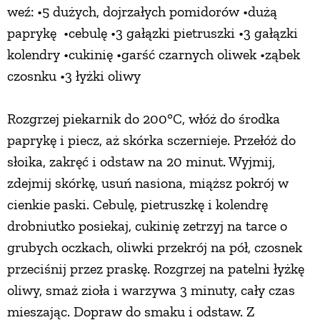
weź: •5 dużych, dojrzałych pomidorów •dużą
paprykę •cebulę •3 gałązki pietruszki •3 gałązki
kolendry •cukinię •garść czarnych oliwek •ząbek
czosnku •3 łyżki oliwy
Rozgrzej piekarnik do 200°C, włóż do środka
paprykę i piecz, aż skórka sczernieje. Przełóż do
słoika, zakręć i odstaw na 20 minut. Wyjmij,
zdejmij skórkę, usuń nasiona, miąższ pokrój w
cienkie paski. Cebulę, pietruszkę i kolendrę
drobniutko posiekaj, cukinię zetrzyj na tarce o
grubych oczkach, oliwki przekrój na pół, czosnek
przeciśnij przez praskę. Rozgrzej na patelni łyżkę
oliwy, smaż zioła i warzywa 3 minuty, cały czas
mieszając. Dopraw do smaku i odstaw. Z