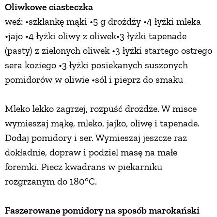
Oliwkowe ciasteczka
weź: •szklankę mąki •5 g drożdży •4 łyżki mleka
•jajo •4 łyżki oliwy z oliwek•3 łyżki tapenade
(pasty) z zielonych oliwek •3 łyżki startego ostrego
sera koziego •3 łyżki posiekanych suszonych
pomidorów w oliwie •sól i pieprz do smaku
Mleko lekko zagrzej, rozpuść drożdże. W misce
wymieszaj mąkę, mleko, jajko, oliwę i tapenade.
Dodaj pomidory i ser. Wymieszaj jeszcze raz
dokładnie, dopraw i podziel masę na małe
foremki. Piecz kwadrans w piekarniku
rozgrzanym do 180°C.
Faszerowane pomidory na sposób marokański