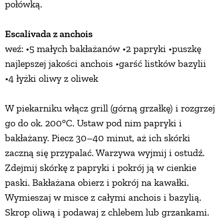
połówką.
Escalivada z anchois
weź: •5 małych bakłażanów •2 papryki •puszkę
najlepszej jakości anchois •garść listków bazylii
•4 łyżki oliwy z oliwek
W piekarniku włącz grill (górną grzałkę) i rozgrzej
go do ok. 200°C. Ustaw pod nim papryki i
bakłażany. Piecz 30–40 minut, aż ich skórki
zaczną się przypalać. Warzywa wyjmij i ostudź.
Zdejmij skórkę z papryki i pokrój ją w cienkie
paski. Bakłażana obierz i pokrój na kawałki.
Wymieszaj w misce z całymi anchois i bazylią.
Skrop oliwą i podawaj z chlebem lub grzankami.