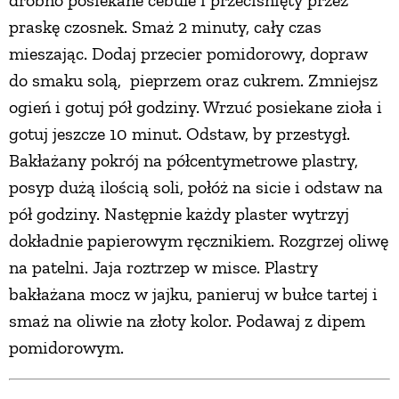
drobno posiekane cebule i przeciśnięty przez
praskę czosnek. Smaż 2 minuty, cały czas
mieszając. Dodaj przecier pomidorowy, dopraw
do smaku solą, pieprzem oraz cukrem. Zmniejsz
ogień i gotuj pół godziny. Wrzuć posiekane zioła i
gotuj jeszcze 10 minut. Odstaw, by przestygł.
Bakłażany pokrój na półcentymetrowe plastry,
posyp dużą ilością soli, połóż na sicie i odstaw na
pół godziny. Następnie każdy plaster wytrzyj
dokładnie papierowym ręcznikiem. Rozgrzej oliwę
na patelni. Jaja roztrzep w misce. Plastry
bakłażana mocz w jajku, panieruj w bułce tartej i
smaż na oliwie na złoty kolor. Podawaj z dipem
pomidorowym.