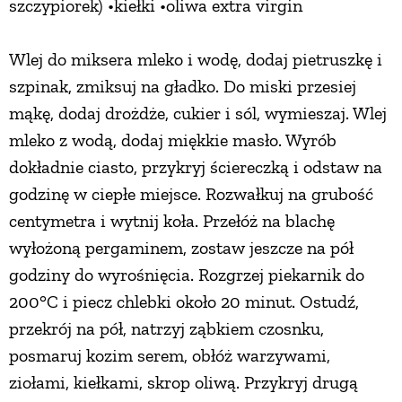
szczypiorek) •kiełki •oliwa extra virgin
Wlej do miksera mleko i wodę, dodaj pietruszkę i
szpinak, zmiksuj na gładko. Do miski przesiej
mąkę, dodaj drożdże, cukier i sól, wymieszaj. Wlej
mleko z wodą, dodaj miękkie masło. Wyrób
dokładnie ciasto, przykryj ściereczką i odstaw na
godzinę w ciepłe miejsce. Rozwałkuj na grubość
centymetra i wytnij koła. Przełóż na blachę
wyłożoną pergaminem, zostaw jeszcze na pół
godziny do wyrośnięcia. Rozgrzej piekarnik do
200°C i piecz chlebki około 20 minut. Ostudź,
przekrój na pół, natrzyj ząbkiem czosnku,
posmaruj kozim serem, obłóż warzywami,
ziołami, kiełkami, skrop oliwą. Przykryj drugą