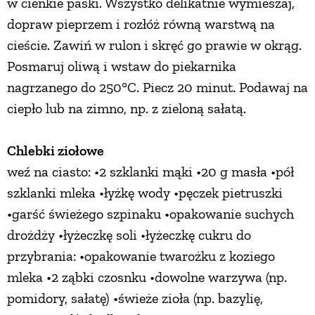
w cienkie paski. Wszystko delikatnie wymieszaj,
dopraw pieprzem i rozłóż równą warstwą na
cieście. Zawiń w rulon i skręć go prawie w okrąg.
Posmaruj oliwą i wstaw do piekarnika
nagrzanego do 250°C. Piecz 20 minut. Podawaj na
ciepło lub na zimno, np. z zieloną sałatą.
Chlebki ziołowe
weź na ciasto: •2 szklanki mąki •20 g masła •pół
szklanki mleka •łyżkę wody •pęczek pietruszki
•garść świeżego szpinaku •opakowanie suchych
drożdży •łyżeczkę soli •łyżeczkę cukru do
przybrania: •opakowanie twarożku z koziego
mleka •2 ząbki czosnku •dowolne warzywa (np.
pomidory, sałatę) •świeże zioła (np. bazylię,