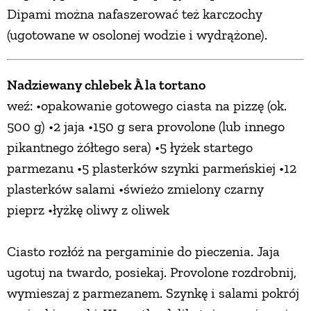
Dipami można nafaszerować też karczochy
(ugotowane w osolonej wodzie i wydrążone).
Nadziewany chlebek À la tortano
weź: •opakowanie gotowego ciasta na pizzę (ok.
500 g) •2 jaja •150 g sera provolone (lub innego
pikantnego żółtego sera) •5 łyżek startego
parmezanu •5 plasterków szynki parmeńskiej •12
plasterków salami •świeżo zmielony czarny
pieprz •łyżkę oliwy z oliwek
Ciasto rozłóż na pergaminie do pieczenia. Jaja
ugotuj na twardo, posiekaj. Provolone rozdrobnij,
wymieszaj z parmezanem. Szynkę i salami pokrój