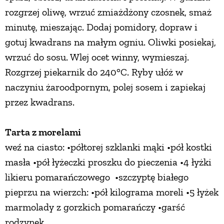
rozgrzej oliwę, wrzuć zmiażdżony czosnek, smaż
minutę, mieszając. Dodaj pomidory, dopraw i
gotuj kwadrans na małym ogniu. Oliwki posiekaj,
wrzuć do sosu. Wlej ocet winny, wymieszaj.
Rozgrzej piekarnik do 240°C. Ryby ułóż w
naczyniu żaroodpornym, polej sosem i zapiekaj
przez kwadrans.
Tarta z morelami
weź na ciasto: •półtorej szklanki mąki •pół kostki
masła •pół łyżeczki proszku do pieczenia •4 łyżki
likieru pomarańczowego •szczyptę białego
pieprzu na wierzch: •pół kilograma moreli •5 łyżek
marmolady z gorzkich pomarańczy •garść
rodzynek