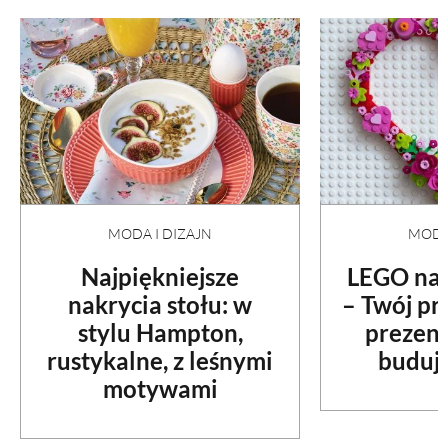
MODA I DIZAJN
MODA 
Najpiękniejsze
LEGO na 
nakrycia stołu: w
– Twój p
stylu Hampton,
prezent
rustykalne, z leśnymi
budują
motywami