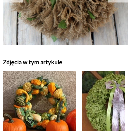
NATURALNIE
URODA
NATURALNA APTECZKA
Zdjęcia w tym artykule
DLA DOMU
EKO ŻYCIE
PRZYRODA
ZWIERZĘTA DOMOWE