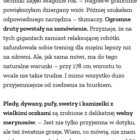
techniki zajęło Magdzie rok. – Najpierw graficznie
powiększyłam dziergany wzór. Później szukałam
odpowiedniego narzędzia – tłumaczy.
Ogromne
druty powstały na zamówienie.
Przyznaje, że na
tych gigantach zamiast relaksującej robótki
zafundowała sobie trening dla mięśni lepszy niż
na siłowni. Ale, jak sama mówi, ma do tego
naturalne warunki – przy 178 cm wzrostu to
wcale nie takie trudne. I mimo wszystko dużo
przyjemniejsze od siedzenia za biurkiem.
Pledy, dywany, pufy, swetry i kamizelki z
wielkimi oczkami
są zrobione z delikatnej
wełny
merynosów
. – Jest nie tylko przyjemna w dotyku,
ale też świetnie grzeje. Wiem, co mówię, nie znam