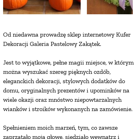
ZWIERZĘTA W NATURZE
Od niedawna prowadzę sklep internetowy Kufer
GRZYBY
Dekoracji Galeria Pastelowy Zakątek.
KRAJOBRAZ
Jest to wyjątkowe, pełne magii miejsce, w którym
można wyszukać szereg pięknych ozdób,
RĘKODZIEŁO
eleganckich dekoracji, stylowych dodatków do
domu, oryginalnych prezentów i upominków na
RZEMIOSŁO
wiele okazji oraz mnóstwo niepowtarzalnych
wianków i stroików wykonanych na zamówienie.
ZWYCZAJE
Spełnieniem moich marzeń, tym, co zawsze
ZRÓB TO SAM
zaprzątało moją głowę, siedziało wewnątrz i