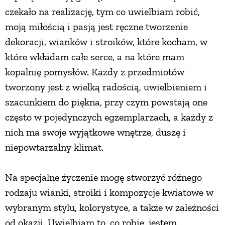
czekało na realizację, tym co uwielbiam robić,
PRZEPISY
moją miłością i pasją jest ręczne tworzenie
dekoracji, wianków i stroików, które kocham, w
ŚNIADANIA
które wkładam całe serce, a na które mam
kopalnię pomysłów. Każdy z przedmiotów
PRZYSTAWKI
tworzony jest z wielką radością, uwielbieniem i
szacunkiem do piękna, przy czym powstają one
ZUPY
często w pojedynczych egzemplarzach, a każdy z
nich ma swoje wyjątkowe wnętrze, duszę i
niepowtarzalny klimat.
DANIA GŁÓWNE
Na specjalne życzenie mogę stworzyć różnego
CIASTA I DESERY
rodzaju wianki, stroiki i kompozycje kwiatowe w
wybranym stylu, kolorystyce, a także w zależności
DODATKI
od okazji. Uwielbiam to, co robię, jestem