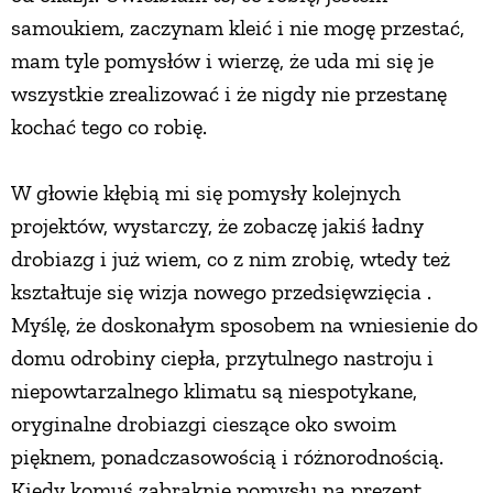
samoukiem, zaczynam kleić i nie mogę przestać,
PRZETWORY
mam tyle pomysłów i wierzę, że uda mi się je
wszystkie zrealizować i że nigdy nie przestanę
INNE
kochać tego co robię.
W głowie kłębią mi się pomysły kolejnych
projektów, wystarczy, że zobaczę jakiś ładny
drobiazg i już wiem, co z nim zrobię, wtedy też
kształtuje się wizja nowego przedsięwzięcia .
Myślę, że doskonałym sposobem na wniesienie do
domu odrobiny ciepła, przytulnego nastroju i
niepowtarzalnego klimatu są niespotykane,
oryginalne drobiazgi cieszące oko swoim
pięknem, ponadczasowością i różnorodnością.
Kiedy komuś zabraknie pomysłu na prezent,