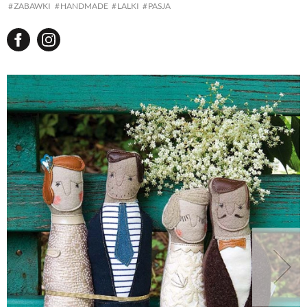
ZABAWKI
HANDMADE
LALKI
PASJA