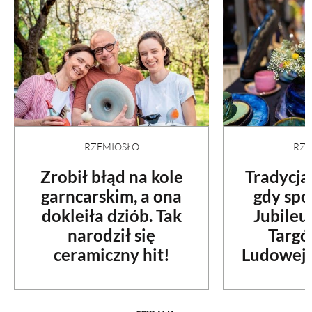
RZEMIOSŁO
RZE
Zrobił błąd na kole
Tradycja
garncarskim, a ona
gdy spo
dokleiła dziób. Tak
Jubileu
narodził się
Targó
ceramiczny hit!
Ludowej 