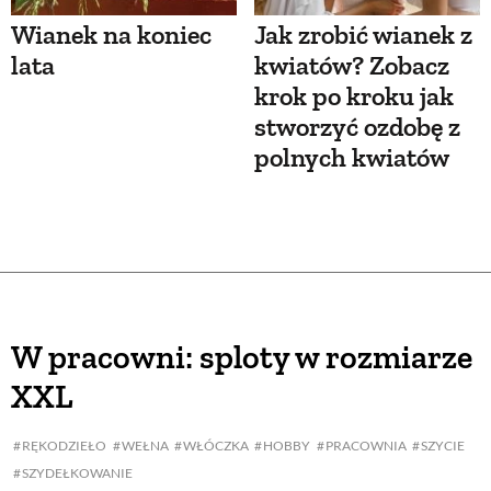
Wianek na koniec
Jak zrobić wianek z
lata
kwiatów? Zobacz
krok po kroku jak
stworzyć ozdobę z
polnych kwiatów
W pracowni: sploty w rozmiarze
XXL
RĘKODZIEŁO
WEŁNA
WŁÓCZKA
HOBBY
PRACOWNIA
SZYCIE
SZYDEŁKOWANIE