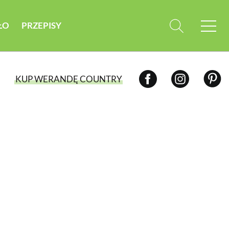
ŁO
PRZEPISY
KUP WERANDĘ COUNTRY
WYBIERZ TYP WYDANIA
WYDANIE DRUKOWANE
aktualny numer z dostawą do domu
E-WYDANIE PDF
przeglądaj bezpośrednio na Twoim
komputerze lub urządzeniu mobilnym