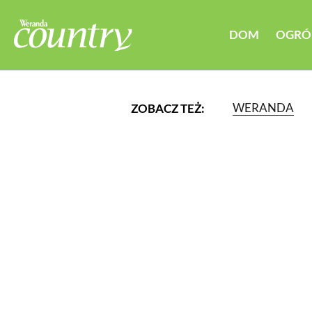
DOM
OGRÓ
WERANDA
ZOBACZ TEŻ:
LUB WYBIERZ JEDNĄ Z K