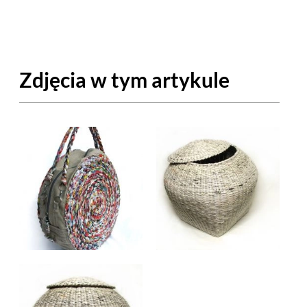
OM
BUDUJEMY DOM
DY
ZIELEŃ W DOMU
Zdjęcia w tym artykule
RALNA APTECZKA
A DOMOWE
EŁO
RZEMIOSŁO
ZYSTAWKI
ZUPY
TWORY
INNE