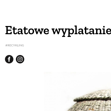
DOM
DOMY W POL
OGRÓD
WARZYWA
Etatowe wyplatani
PROJEKTOWANIE
RECYKLING
DLA DOM
ZWIERZĘTA W NAT
ZWYCZAJE
ZRÓ
DANIA GŁÓW