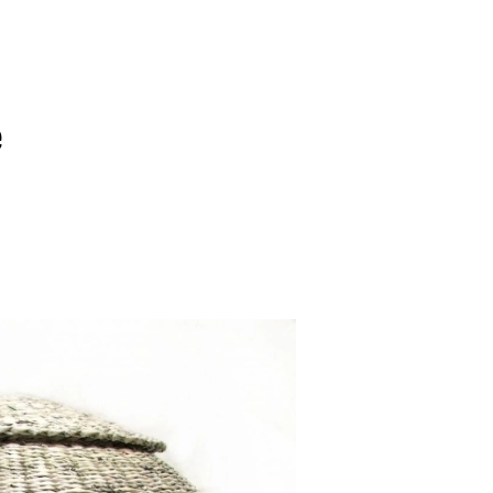
SCE
DOMY NA ŚWIECIE
URZĄDZAMY D
 I OWOCE
ROŚLINY OGRODOWE
PORA
e
 OGRODU
NATURALNIE
URODA
NATU
U
EKO ŻYCIE
PRZYRODA
ZWIERZĘT
URZE
GRZYBY
KRAJOBRAZ
RĘKODZI
B TO SAM
PRZEPISY
ŚNIADANIA
PR
NE
CIASTA I DESERY
DODATKI
PRZE