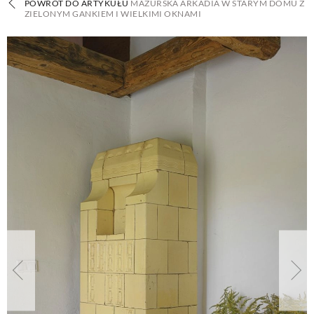
POWRÓT DO ARTYKUŁU
MAZURSKA ARKADIA W STARYM DOMU Z
ZIELONYM GANKIEM I WIELKIMI OKNAMI
BUDUJEMY DOM
OGRÓD
WARZYWA I OWOCE
ROŚLINY OGRODOWE
PORADY
ZIELEŃ W DOMU
PROJEKTOWANIE OGRODU