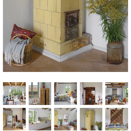
NATURALNIE
URODA
NATURALNA APTECZKA
DLA DOMU
EKO ŻYCIE
PRZYRODA
ZWIERZĘTA DOMOWE