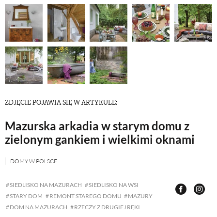
ZWIERZĘTA W NATURZE
GRZYBY
KRAJOBRAZ
ZDJĘCIE POJAWIA SIĘ W ARTYKULE:
RĘKODZIEŁO
Mazurska arkadia w starym domu z
zielonym gankiem i wielkimi oknami
RZEMIOSŁO
DOMY W POLSCE
ZWYCZAJE
SIEDLISKO NA MAZURACH
SIEDLISKO NA WSI
STARY DOM
REMONT STAREGO DOMU
MAZURY
ZRÓB TO SAM
DOM NA MAZURACH
RZECZY Z DRUGIEJ RĘKI