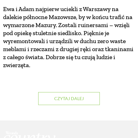
Ewa i Adam najpierw uciekli z Warszawy na
PRZEPISY
dalekie północne Mazowsze, by w końcu trafić na
wymarzone Mazury. Zostali ruinersami – wzięli
ŚNIADANIA
pod opiekę stuletnie siedlisko. Pięknie je
wyremontowali i urządzili w duchu zero waste
meblami i rzeczami z drugiej ręki oraz tkaninami
PRZYSTAWKI
z całego świata. Dobrze się tu czują ludzie i
zwierzęta.
ZUPY
DANIA GŁÓWNE
CZYTAJ DALEJ
CIASTA I DESERY
DODATKI