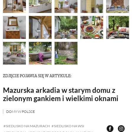
NATURALNIE
URODA
NATURALNA APTECZKA
DLA DOMU
ZDJĘCIE POJAWIA SIĘ W ARTYKULE:
Mazurska arkadia w starym domu z
EKO ŻYCIE
zielonym gankiem i wielkimi oknami
PRZYRODA
DOMY W POLSCE
SIEDLISKO NA MAZURACH
SIEDLISKO NA WSI
ZWIERZĘTA DOMOWE