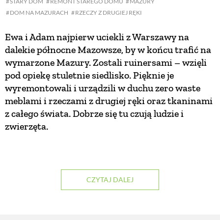
STARY DOM
REMONT STAREGO DOMU
MAZURY
DOM NA MAZURACH
RZECZY Z DRUGIEJ RĘKI
ZWIERZĘTA W NATURZE
Ewa i Adam najpierw uciekli z Warszawy na
dalekie północne Mazowsze, by w końcu trafić na
GRZYBY
wymarzone Mazury. Zostali ruinersami – wzięli
pod opiekę stuletnie siedlisko. Pięknie je
KRAJOBRAZ
wyremontowali i urządzili w duchu zero waste
meblami i rzeczami z drugiej ręki oraz tkaninami
z całego świata. Dobrze się tu czują ludzie i
RĘKODZIEŁO
zwierzęta.
RZEMIOSŁO
ZWYCZAJE
CZYTAJ DALEJ
ZRÓB TO SAM