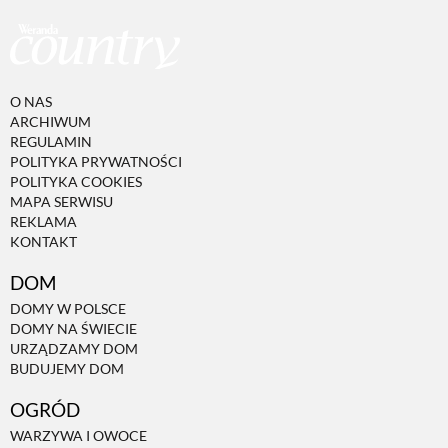
PRZEPISY
ŚNIADANIA
O NAS
ARCHIWUM
REGULAMIN
POLITYKA PRYWATNOŚCI
PRZYSTAWKI
POLITYKA COOKIES
MAPA SERWISU
REKLAMA
ZUPY
KONTAKT
DOM
DANIA GŁÓWNE
DOMY W POLSCE
DOMY NA ŚWIECIE
URZĄDZAMY DOM
CIASTA I DESERY
BUDUJEMY DOM
OGRÓD
DODATKI
WARZYWA I OWOCE