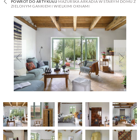
POWRÓT DO ARTYKUŁU
MAZURSKA ARKADIA W STARYM DOMU Z
ZIELONYM GANKIEM I WIELKIMI OKNAMI
BUDUJEMY DOM
OGRÓD
WARZYWA I OWOCE
ROŚLINY OGRODOWE
PORADY
ZIELEŃ W DOMU
PROJEKTOWANIE OGRODU