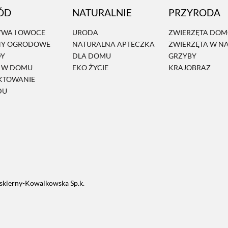
ÓD
NATURALNIE
PRZYRODA
WA I OWOCE
URODA
ZWIERZĘTA DO
NY OGRODOWE
NATURALNA APTECZKA
ZWIERZĘTA W N
DY
DLA DOMU
GRZYBY
Ń W DOMU
EKO ŻYCIE
KRAJOBRAZ
KTOWANIE
DU
skierny-Kowalkowska Sp.k.