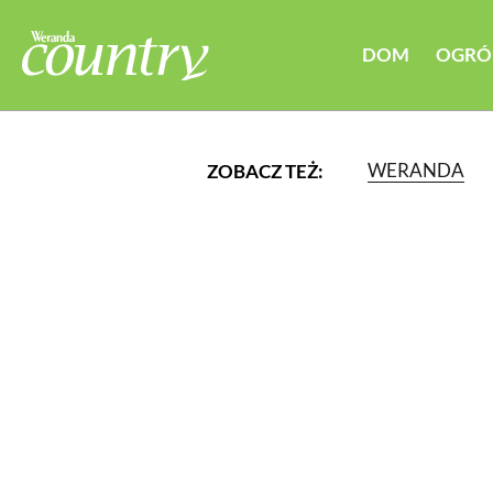
DOM
OGRÓ
WERANDA
ZOBACZ TEŻ:
LUB WYBIERZ JEDNĄ Z K