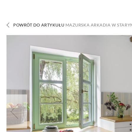
DOM
DOMY W POL
POWRÓT DO ARTYKUŁU
MAZURSKA ARKADIA W STARYM
OGRÓD
WARZYWA
PROJEKTOWANIE
DLA DOM
ZWIERZĘTA W NAT
ZWYCZAJE
ZRÓ
DANIA GŁÓW