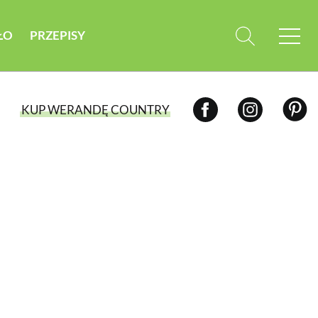
ŁO
PRZEPISY
KUP WERANDĘ COUNTRY
WYBIERZ TYP WYDANIA
WYDANIE DRUKOWANE
aktualny numer z dostawą do domu
E-WYDANIE PDF
przeglądaj bezpośrednio na Twoim
komputerze lub urządzeniu mobilnym