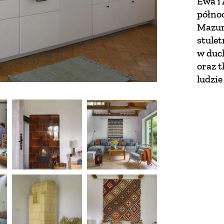
Ewa i 
półno
Mazury
stulet
w duch
oraz t
ludzie