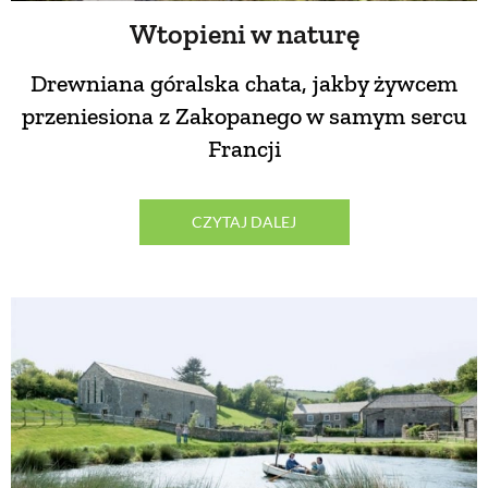
Wtopieni w naturę
PRZETWORY
Drewniana góralska chata, jakby żywcem
INNE
przeniesiona z Zakopanego w samym sercu
Francji
CZYTAJ DALEJ