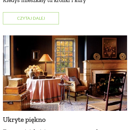
Kiedyś mieszkały tu króliki i kury
ZWIERZĘTA W NATURZE
CZYTAJ DALEJ
GRZYBY
KRAJOBRAZ
RĘKODZIEŁO
RZEMIOSŁO
ZWYCZAJE
Ukryte piękno
ZRÓB TO SAM