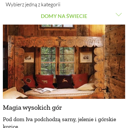
Wybierz jedną z kategorii
DOMY NA ŚWIECIE
BUDUJEMY DOM
DOMY W POLSCE
OGRÓD
DOMY NA ŚWIECIE
WARZYWA I OWOCE
URZĄDZAMY DOM
ROŚLINY OGRODOWE
BUDUJEMY DOM
PORADY
Magia wysokich gór
ZIELEŃ W DOMU
Pod dom Iva podchodzą sarny, jelenie i górskie
PROJEKTOWANIE OGRODU
kozice