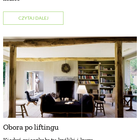
NATURALNIE
CZYTAJ DALEJ
URODA
NATURALNA APTECZKA
DLA DOMU
EKO ŻYCIE
PRZYRODA
Obora po liftingu
ZWIERZĘTA DOMOWE