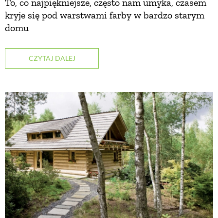
To, co najpiękniejsze, często nam umyka, czasem
kryje się pod warstwami farby w bardzo starym
PRZEPISY
domu
ŚNIADANIA
CZYTAJ DALEJ
PRZYSTAWKI
ZUPY
DANIA GŁÓWNE
CIASTA I DESERY
DODATKI