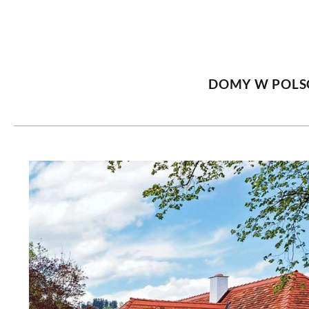
DOM
DOMY W POL
OGRÓD
WARZYWA
DOMY W POLS
PROJEKTOWANIE
DLA DOM
ZWIERZĘTA W NAT
ZWYCZAJE
ZRÓ
DANIA GŁÓW