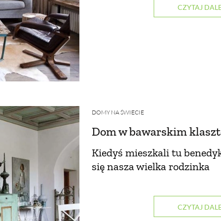
CZYTAJ DALE
DOMY NA ŚWIECIE
Dom w bawarskim klaszt
Kiedyś mieszkali tu benedyk
się nasza wielka rodzinka
CZYTAJ DALE