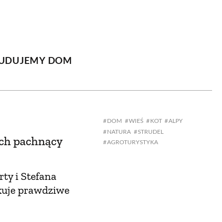
OM
BUDUJEMY DOM
DY
ZIELEŃ W DOMU
UDUJEMY DOM
RALNA APTECZKA
A DOMOWE
DOM
WIEŚ
KOT
ALPY
EŁO
RZEMIOSŁO
NATURA
STRUDEL
ch pachnący
AGROTURYSTYKA
ZYSTAWKI
ZUPY
TWORY
INNE
ty i Stefana
kuje prawdziwe