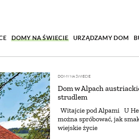
SCE
DOMY NA ŚWIECIE
URZĄDZAMY D
 I OWOCE
ROŚLINY OGRODOWE
PORA
CE
DOMY NA ŚWIECIE
URZĄDZAMY DOM
B
 OGRODU
NATURALNIE
URODA
NATU
U
EKO ŻYCIE
PRZYRODA
ZWIERZĘT
URZE
GRZYBY
KRAJOBRAZ
RĘKODZI
DOMY NA ŚWIECIE
Dom w Alpach austriacki
B TO SAM
PRZEPISY
ŚNIADANIA
PR
strudlem
NE
CIASTA I DESERY
DODATKI
PRZE
Witajcie pod Alpami U Her
można spróbować, jak sma
wiejskie życie