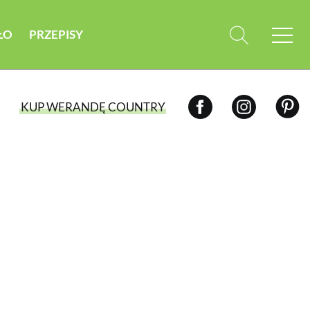
ŁO
PRZEPISY
KUP WERANDĘ COUNTRY
WYBIERZ TYP WYDANIA
WYDANIE DRUKOWANE
aktualny numer z dostawą do domu
E-WYDANIE PDF
przeglądaj bezpośrednio na Twoim
komputerze lub urządzeniu mobilnym