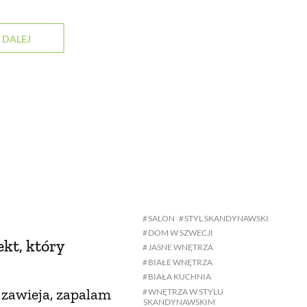
 DALEJ
SALON
STYL SKANDYNAWSKI
DOM W SZWECJI
kt, który
JASNE WNĘTRZA
BIAŁE WNĘTRZA
BIAŁA KUCHNIA
 zawieja, zapalam
WNĘTRZA W STYLU
SKANDYNAWSKIM