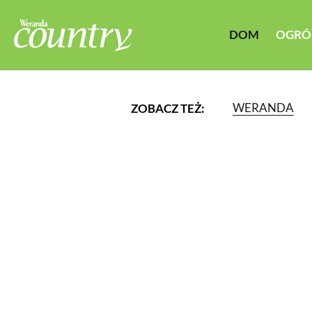
DOM
OGRÓ
WERANDA
ZOBACZ TEŻ:
LUB WYBIERZ JEDNĄ Z K