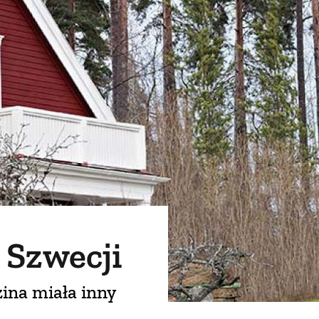
 Szwecji
zina miała inny