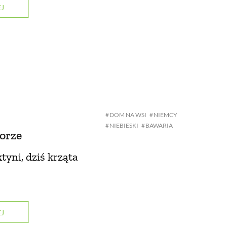
J
DOM NA WSI
NIEMCY
NIEBIESKI
BAWARIA
orze
tyni, dziś krząta
J