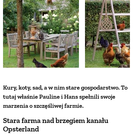
ZWIERZĘTA W NATURZE
GRZYBY
KRAJOBRAZ
RĘKODZIEŁO
Kury, koty, sad, a w nim stare gospodarstwo. To
RZEMIOSŁO
tutaj właśnie Pauline i Hans spełnili swoje
marzenia o szczęśliwej farmie.
ZWYCZAJE
Stara farma nad brzegiem kanału
Opsterland
ZRÓB TO SAM