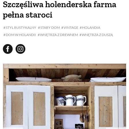
Szczęśliwa holenderska farma
pełna staroci
BUDUJEMY DOM
STYL RUSTYKALNY
STARY DOM
VINTAGE
HOLANDIA
DOM W HOLANDII
WNĘTRZA Z DREWNEM
WNĘTRZA Z DUSZĄ
OGRÓD
WARZYWA I OWOCE
ROŚLINY OGRODOWE
PORADY
ZIELEŃ W DOMU
PROJEKTOWANIE OGRODU