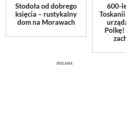
Stodoła od dobrego
600-le
księcia – rustykalny
Toskanii
dom na Morawach
urządz
Polkę! 
zach
REKLAMA