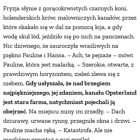
Fryzja słynie z gorącokrwistych czarnych koni,
PRZEPISY
holenderskich krów, malowniczych kanałów, przez
które skakało się w dal za pomocą kija, a gdy
ŚNIADANIA
wodę skuł lód, jeździło się po nich na panczenach.
Nic dziwnego, że zauroczyła wrażliwych na
PRZYSTAWKI
piękno Pauline i Hansa. – Ach, te pejzaże – mówi
Pauline, która jest malarką. – Szerokie, otwarte, z
ZUPY
prawdziwym horyzontem, zieleń zlewa się z
niebem.
Gdy usłyszała, że nad brzegiem
DANIA GŁÓWNE
najpiękniejszego, jej zdaniem, kanału Opsterland
jest stara farma, natychmiast pojechali ją
obejrzeć
. Na miejscu miny im zrzedły. – Dach
CIASTA I DESERY
dziurawy, urwane rynny, przegniłe okna i drzwi. –
Pauline macha ręką. – Katastrofa. Ale nie
DODATKI
mogliśmy przestać o niej myśleć.