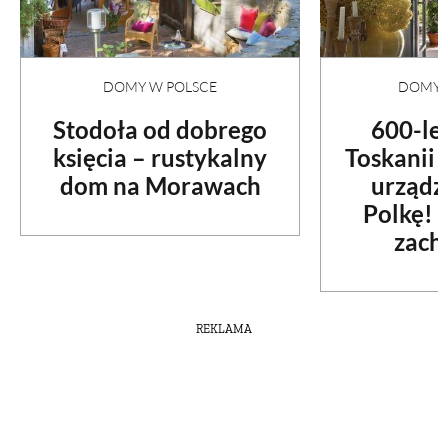
DOMY W POLSCE
DOMY N
Stodoła od dobrego
600-le
księcia – rustykalny
Toskanii
dom na Morawach
urządz
Polkę! 
zach
REKLAMA