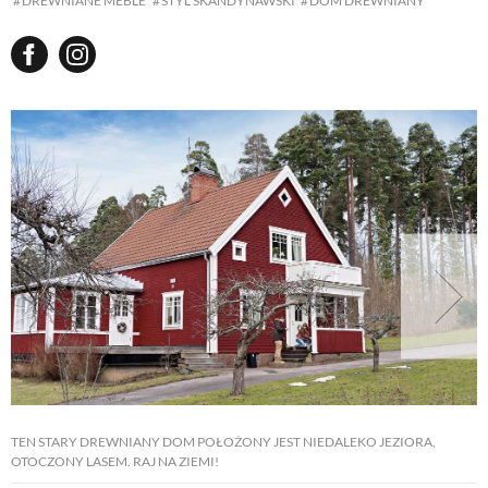
DREWNIANE MEBLE
STYL SKANDYNAWSKI
DOM DREWNIANY
TEN STARY DREWNIANY DOM POŁOŻONY JEST NIEDALEKO JEZIORA,
OTOCZONY LASEM. RAJ NA ZIEMI!