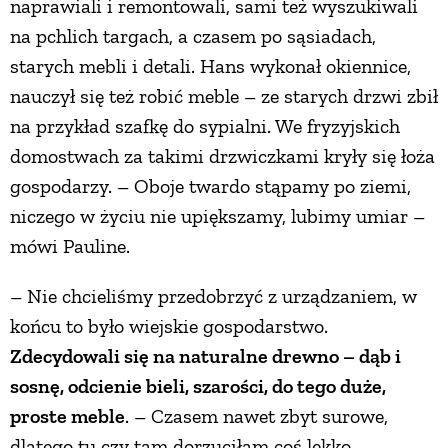
naprawiali i remontowali, sami też wyszukiwali
na pchlich targach, a czasem po sąsiadach,
starych mebli i detali. Hans wykonał okiennice,
nauczył się też robić meble – ze starych drzwi zbił
na przykład szafkę do sypialni. We fryzyjskich
domostwach za takimi drzwiczkami kryły się łoża
gospodarzy. – Oboje twardo stąpamy po ziemi,
niczego w życiu nie upiększamy, lubimy umiar –
mówi Pauline.
– Nie chcieliśmy przedobrzyć z urządzaniem, w
końcu to było wiejskie gospodarstwo.
Zdecydowali się na naturalne drewno – dąb i
sosnę, odcienie bieli, szarości, do tego duże,
proste meble
. – Czasem nawet zbyt surowe,
dlatego tu czy tam dorzuciłam coś lekko