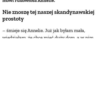
mówi rudowłosa Annelie.
Nie znoszę tej naszej skandynawskiej
prostoty
– śmieje się Annelie. Już jak byłam mała,
wiedziałam, że chcę mieć duży dom, a w nim
złoto, błyskotki i stare meble
. Mój tata
kolekcjonował antyki. Pamiętam, jak nasz
największy pokój powoli zamieniał się w
gustawiański salonik, fotele na giętych nóżkach
zastępowały krzesła fabryczne. Zachwycały mnie
– zdobne, wesołe, ręcznie wykonane.
A potem, zaraz po studiach, wyjechałam do Chin.
Jestem sinologiem, ale na początku chwytałam się
każdej pracy, byle tylko mieć na życie. Głównie