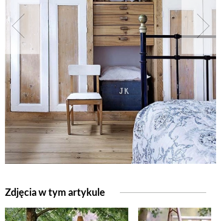
NATURALNIE
URODA
NATURALNA APTECZKA
DLA DOMU
EKO ŻYCIE
PRZYRODA
Zdjęcia w tym artykule
ZWIERZĘTA DOMOWE