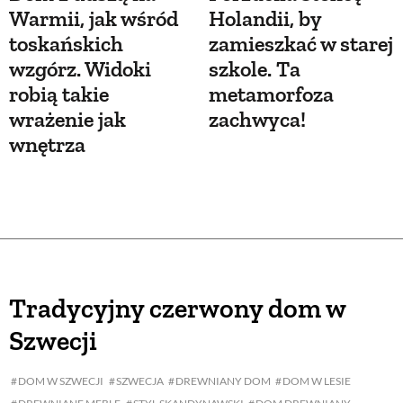
Warmii, jak wśród
Holandii, by
toskańskich
zamieszkać w starej
wzgórz. Widoki
szkole. Ta
robią takie
metamorfoza
wrażenie jak
zachwyca!
wnętrza
Tradycyjny czerwony dom w
Szwecji
DOM W SZWECJI
SZWECJA
DREWNIANY DOM
DOM W LESIE