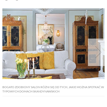
BOGATO ZDOBIONY SALON RÓŻNI SIĘ OD TYCH, JAKIE MOŻNA SPOTKAĆ W
TYPOWYCH DOMACH SKANDYNAWSKICH