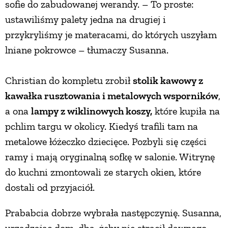
sofie do zabudowanej werandy. – To proste:
ustawiliśmy palety jedna na drugiej i
przykryliśmy je materacami, do których uszyłam
lniane pokrowce – tłumaczy Susanna.
Christian do kompletu zrobił
stolik kawowy z
kawałka rusztowania i metalowych wsporników
,
a ona
lampy z wiklinowych koszy,
które kupiła na
pchlim targu w okolicy. Kiedyś trafili tam na
metalowe łóżeczko dziecięce. Pozbyli się części
ramy i mają oryginalną sofkę w salonie. Witrynę
do kuchni zmontowali ze starych okien, które
dostali od przyjaciół.
Prababcia dobrze wybrała następczynię. Susanna,
urządzając dom, dba, żeby nie stracił dawnego