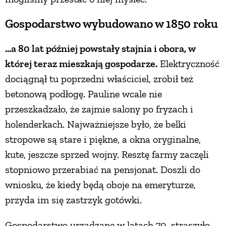
PRZETWORY
Gospodarstwo wybudowano w 1850 roku
...a 80 lat później powstały stajnia i obora, w
INNE
której teraz mieszkają gospodarze.
Elektryczność
dociągnął tu poprzedni właściciel, zrobił też
betonową podłogę. Pauline wcale nie
przeszkadzało, że zajmie salony po fryzach i
holenderkach. Najważniejsze było, że belki
stropowe są stare i piękne, a okna oryginalne,
kute, jeszcze sprzed wojny. Resztę farmy zaczęli
stopniowo przerabiać na pensjonat. Doszli do
wniosku, że kiedy będą oboje na emeryturze,
przyda im się zastrzyk gotówki.
Gospodarstwo urządzane w latach 70. straszyło