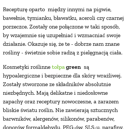
Recepturę oparto między innymi na pigwie,
PRZEPISY
bawełnie, tymianku, bławatku, aceroli czy czarnej
porzeczce. Zostały one połączone w taki sposób,
ŚNIADANIA
by wzajemnie się uzupełniać i wzmacniać swoje
działanie. Okazuje się, że te - dobrze nam znane
PRZYSTAWKI
rośliny - świetnie sobie radzą z pielęgnacją ciała.
ZUPY
Kosmetyki roślinne
tołpa
green
są
hypoalergiczne i bezpieczne dla skóry wrażliwej.
Zostały stworzone ze składników absolutnie
DANIA GŁÓWNE
niezbędnych. Mają delikatne i niedosłowne
zapachy oraz receptury nowoczesne, a zarazem
CIASTA I DESERY
bliskie światu roślin. Nie zawierają sztucznych
barwników, alergenów, silikonów, parabenów,
DODATKI
donorów formaldehydu, PEG-ów, SLS-u, parafiny,