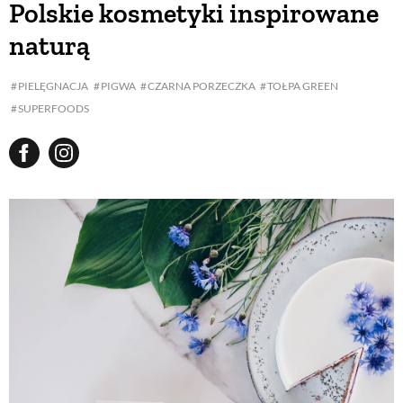
Polskie kosmetyki inspirowane
naturą
BUDUJEMY DOM
PIELĘGNACJA
PIGWA
CZARNA PORZECZKA
TOŁPA GREEN
SUPERFOODS
OGRÓD
WARZYWA I OWOCE
ROŚLINY OGRODOWE
PORADY
ZIELEŃ W DOMU
PROJEKTOWANIE OGRODU