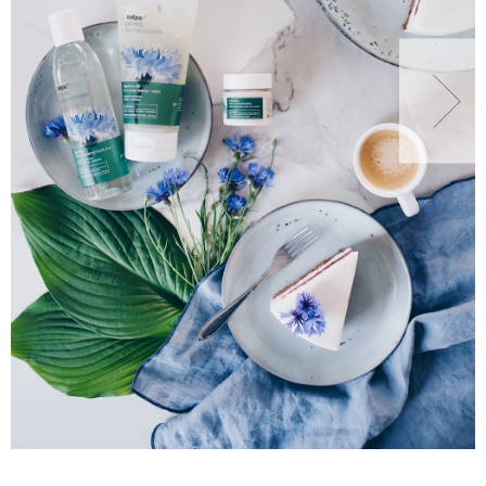
NATURALNIE
URODA
NATURALNA APTECZKA
DLA DOMU
EKO ŻYCIE
PRZYRODA
ZWIERZĘTA DOMOWE