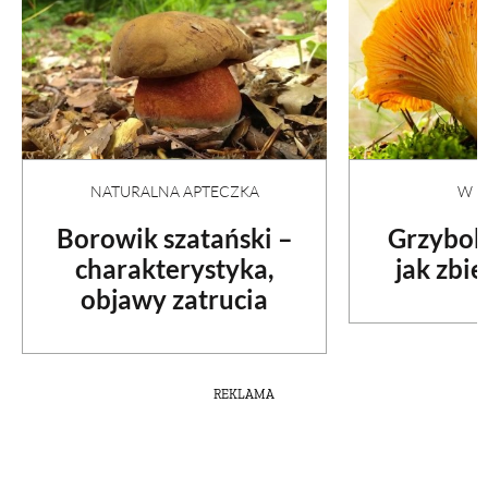
NATURALNA APTECZKA
W N
Borowik szatański –
Grzybobr
charakterystyka,
jak zbi
objawy zatrucia
REKLAMA