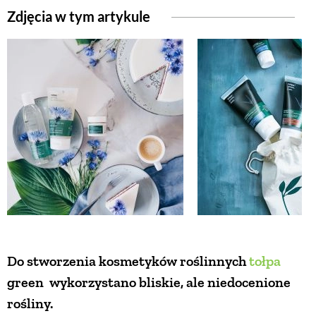
Zdjęcia w tym artykule
ZWIERZĘTA W NATURZE
GRZYBY
KRAJOBRAZ
RĘKODZIEŁO
RZEMIOSŁO
ZWYCZAJE
Do stworzenia kosmetyków roślinnych
tołpa
green wykorzystano bliskie, ale niedocenione
ZRÓB TO SAM
rośliny.