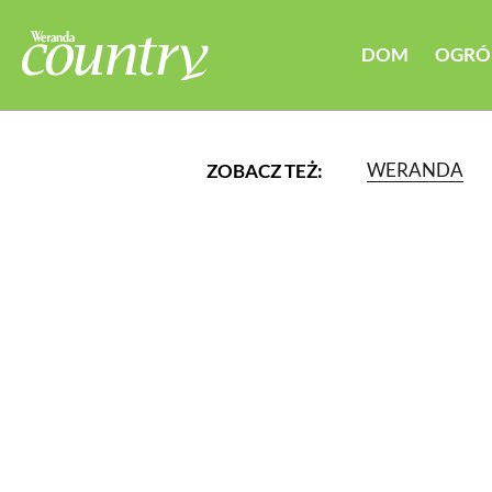
DOM
OGRÓ
WERANDA
ZOBACZ TEŻ:
LUB WYBIERZ JEDNĄ Z K