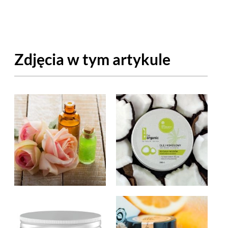
OM
BUDUJEMY DOM
DY
ZIELEŃ W DOMU
Zdjęcia w tym artykule
RALNA APTECZKA
A DOMOWE
EŁO
RZEMIOSŁO
ZYSTAWKI
ZUPY
TWORY
INNE