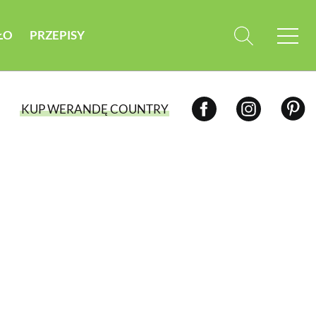
ŁO
PRZEPISY
KUP WERANDĘ COUNTRY
WYBIERZ TYP WYDANIA
WYDANIE DRUKOWANE
aktualny numer z dostawą do domu
E-WYDANIE PDF
przeglądaj bezpośrednio na Twoim
komputerze lub urządzeniu mobilnym