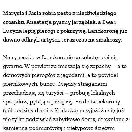
Marysia i Jasia robią pesto z niedźwiedziego
ZWIERZĘTA W NATURZE
czosnku, Anastazja pyszny jarzębiak, a Ewa i
Lucyna lepią pierogi z pokrzywą. Lanckoronę już
GRZYBY
dawno odkryli artyści, teraz czas na smakoszy.
KRAJOBRAZ
Na ryneczku w Lanckoronie co sobotę robi się
gwarno. W powietrzu mieszają się zapachy – a to
RĘKODZIEŁO
domowych pierogów z jagodami, a to powideł
piernikowych, buncu. Między straganami
RZEMIOSŁO
przechadzają się turyści – próbują lokalnych
specjałów, pytają o przepisy. Bo do Lanckorony
ZWYCZAJE
(pół godziny drogi z Krakowa) przyjeżdża się już
nie tylko podziwiać zabytkowe domy, drewniane z
ZRÓB TO SAM
kamienną podmurówką i nietypowo ściętym