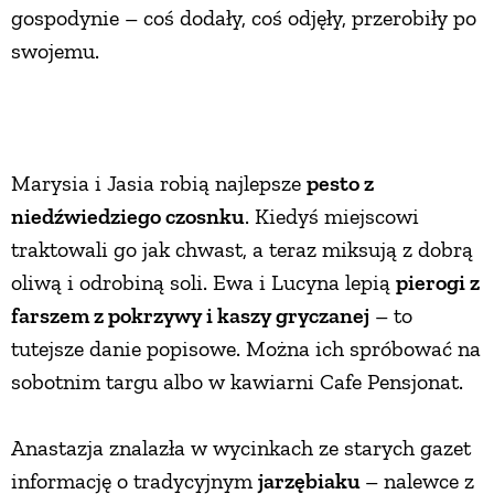
gospodynie – coś dodały, coś odjęły, przerobiły po
PRZETWORY
swojemu.
INNE
Marysia i Jasia robią najlepsze
pesto z
niedźwiedziego czosnku
. Kiedyś miejscowi
traktowali go jak chwast, a teraz miksują z dobrą
oliwą i odrobiną soli. Ewa i Lucyna lepią
pierogi z
farszem z pokrzywy i kaszy gryczanej
– to
tutejsze danie popisowe. Można ich spróbować na
sobotnim targu albo w kawiarni Cafe Pensjonat.
Anastazja znalazła w wycinkach ze starych gazet
informację o tradycyjnym
jarzębiaku
– nalewce z