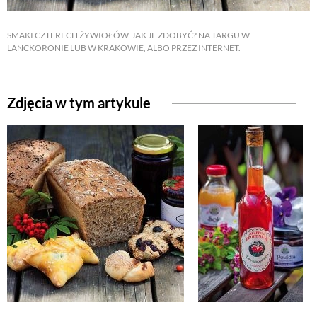
SMAKI CZTERECH ŻYWIOŁÓW. JAK JE ZDOBYĆ? NA TARGU W
NATURALNIE
LANCKORONIE LUB W KRAKOWIE, ALBO PRZEZ INTERNET.
URODA
Zdjęcia w tym artykule
NATURALNA APTECZKA
DLA DOMU
EKO ŻYCIE
PRZYRODA
ZWIERZĘTA DOMOWE