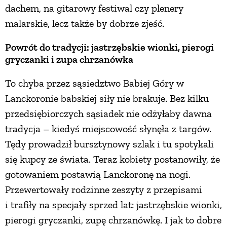
dachem, na gitarowy festiwal czy plenery
PRZEPISY
malarskie, lecz także by dobrze zjeść.
Powrót do tradycji: jastrzębskie wionki, pierogi
ŚNIADANIA
gryczanki i zupa chrzanówka
To chyba przez sąsiedztwo Babiej Góry w
PRZYSTAWKI
Lanckoronie babskiej siły nie brakuje. Bez kilku
przedsiębiorczych sąsiadek nie odżyłaby dawna
ZUPY
tradycja – kiedyś miejscowość słynęła z targów.
Tędy prowadził bursztynowy szlak i tu spotykali
DANIA GŁÓWNE
się kupcy ze świata. Teraz kobiety postanowiły, że
gotowaniem postawią Lanckoronę na nogi.
CIASTA I DESERY
Przewertowały rodzinne zeszyty z przepisami
i trafiły na specjały sprzed lat: jastrzębskie wionki,
DODATKI
pierogi gryczanki, zupę chrzanówkę. I jak to dobre