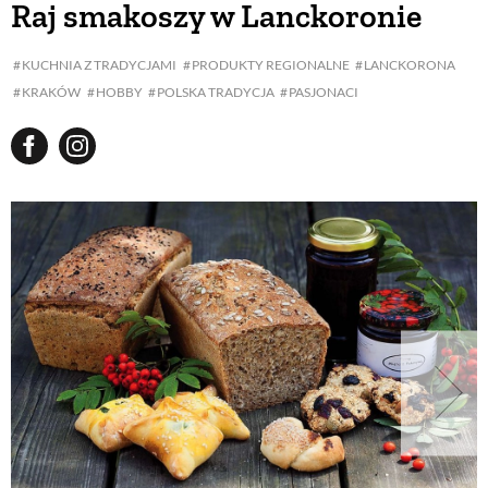
Raj smakoszy w Lanckoronie
BUDUJEMY DOM
KUCHNIA Z TRADYCJAMI
PRODUKTY REGIONALNE
LANCKORONA
KRAKÓW
HOBBY
POLSKA TRADYCJA
PASJONACI
OGRÓD
WARZYWA I OWOCE
ROŚLINY OGRODOWE
PORADY
ZIELEŃ W DOMU
PROJEKTOWANIE OGRODU