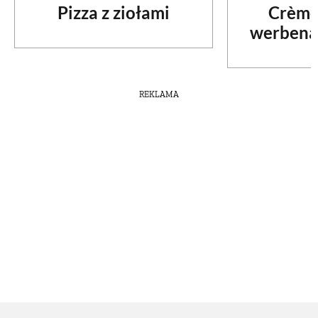
Pizza z ziołami
Crème
werbeną
REKLAMA