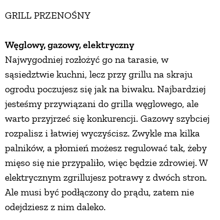
GRILL PRZENOŚNY
ZWIERZĘTA W NATURZE
Węglowy, gazowy, elektryczny
GRZYBY
Najwygodniej rozłożyć go na tarasie, w
sąsiedztwie kuchni, lecz przy grillu na skraju
KRAJOBRAZ
ogrodu poczujesz się jak na biwaku. Najbardziej
jesteśmy przywiązani do grilla węglowego, ale
RĘKODZIEŁO
warto przyjrzeć się konkurencji. Gazowy szybciej
rozpalisz i łatwiej wyczyścisz. Zwykle ma kilka
RZEMIOSŁO
palników, a płomień możesz regulować tak, żeby
mięso się nie przypaliło, więc będzie zdrowiej. W
elektrycznym zgrillujesz potrawy z dwóch stron.
ZWYCZAJE
Ale musi być podłączony do prądu, zatem nie
odejdziesz z nim daleko.
ZRÓB TO SAM