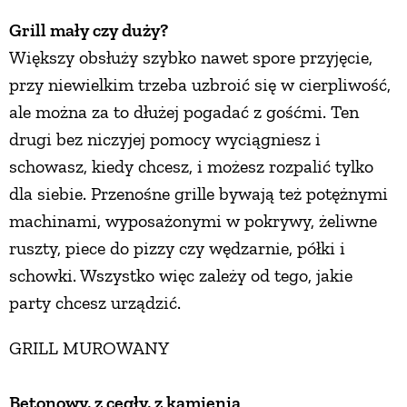
Grill mały czy duży?
PRZEPISY
Większy obsłuży szybko nawet spore przyjęcie,
przy niewielkim trzeba uzbroić się w cierpliwość,
ŚNIADANIA
ale można za to dłużej pogadać z gośćmi. Ten
drugi bez niczyjej pomocy wyciągniesz i
PRZYSTAWKI
schowasz, kiedy chcesz, i możesz rozpalić tylko
dla siebie. Przenośne grille bywają też potężnymi
ZUPY
machinami, wyposażonymi w pokrywy, żeliwne
ruszty, piece do pizzy czy wędzarnie, półki i
DANIA GŁÓWNE
schowki. Wszystko więc zależy od tego, jakie
party chcesz urządzić.
CIASTA I DESERY
GRILL MUROWANY
DODATKI
Betonowy, z cegły, z kamienia