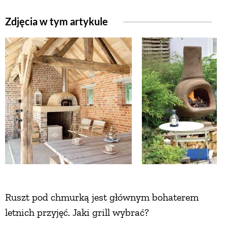
Zdjęcia w tym artykule
NATURALNIE
URODA
NATURALNA APTECZKA
DLA DOMU
EKO ŻYCIE
PRZYRODA
Ruszt pod chmurką jest głównym bohaterem
letnich przyjęć. Jaki grill wybrać?
ZWIERZĘTA DOMOWE