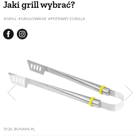
Jaki grill wybrać?
BUDUJEMY DOM
GRILL
GRILLOWANIE
POTRAWY Z GRILLA
OGRÓD
WARZYWA I OWOCE
ROŚLINY OGRODOWE
PORADY
ZIELEŃ W DOMU
70 ZŁ, BONAMI.PL.
PROJEKTOWANIE OGRODU