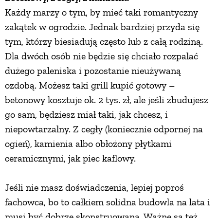
Każdy marzy o tym, by mieć taki romantyczny
PRZETWORY
zakątek w ogrodzie. Jednak bardziej przyda się
tym, którzy biesiadują często lub z całą rodziną.
INNE
Dla dwóch osób nie będzie się chciało rozpalać
dużego paleniska i pozostanie nieużywaną
ozdobą. Możesz taki grill kupić gotowy –
betonowy kosztuje ok. 2 tys. zł, ale jeśli zbudujesz
go sam, będziesz miał taki, jak chcesz, i
niepowtarzalny. Z cegły (koniecznie odpornej na
ogień), kamienia albo obłożony płytkami
ceramicznymi, jak piec kaflowy.
Jeśli nie masz doświadczenia, lepiej poproś
fachowca, bo to całkiem solidna budowla na lata i
musi być dobrze skonstruowana. Ważne są też