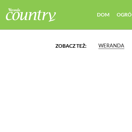
DOM
OGRÓ
WERANDA
ZOBACZ TEŻ:
LUB WYBIERZ JEDNĄ Z K