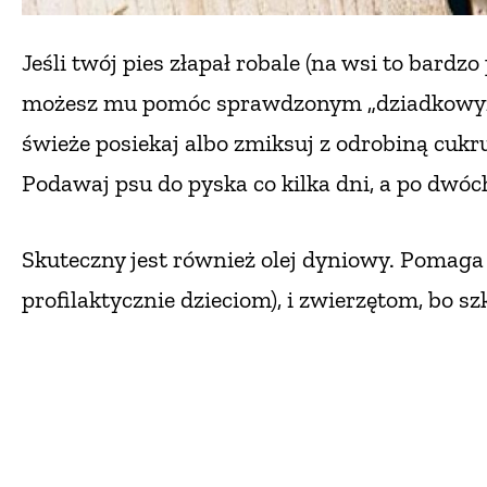
Jeśli twój pies złapał robale (na wsi to bardz
możesz mu pomóc sprawdzonym „dziadkowym” 
świeże posiekaj albo zmiksuj z odrobiną cukr
Podawaj psu do pyska co kilka dni, a po dwó
Skuteczny jest również olej dyniowy. Pomaga
profilaktycznie dzieciom),
i zwierzętom, bo sz