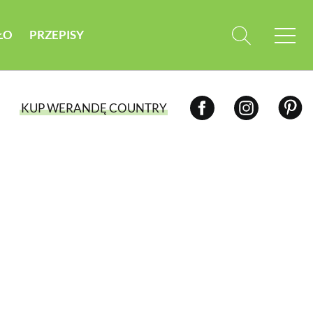
ŁO
PRZEPISY
KUP WERANDĘ COUNTRY
WYBIERZ TYP WYDANIA
WYDANIE DRUKOWANE
aktualny numer z dostawą do domu
E-WYDANIE PDF
przeglądaj bezpośrednio na Twoim
komputerze lub urządzeniu mobilnym