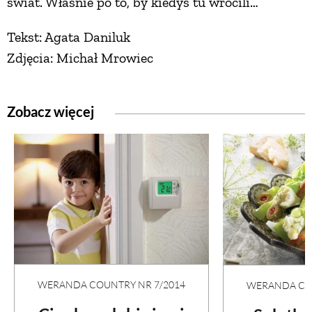
świat. Właśnie po to, by kiedyś tu wrócili…
Tekst: Agata Daniluk
Zdjęcia: Michał Mrowiec
Zobacz więcej
WERANDA COUNTRY NR 7/2014
WERANDA COU