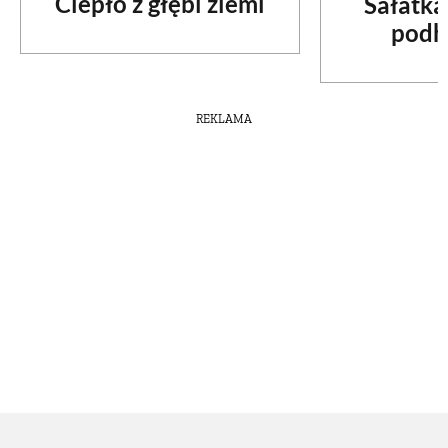
Ciepło z głębi ziemi
Sałatka
podh
REKLAMA