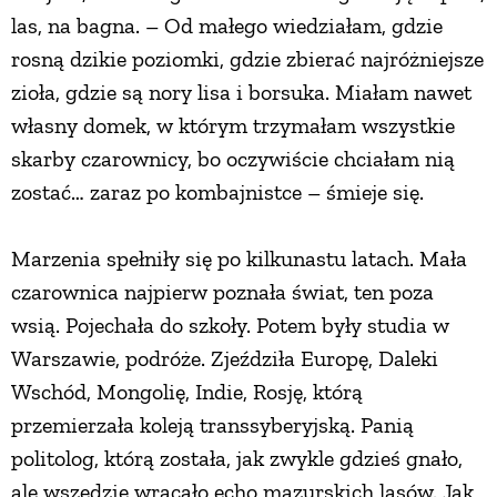
las, na bagna. – Od małego wiedziałam, gdzie
rosną dzikie poziomki, gdzie zbierać najróżniejsze
zioła, gdzie są nory lisa i borsuka. Miałam nawet
własny domek, w którym trzymałam wszystkie
skarby czarownicy, bo oczywiście chciałam nią
zostać… zaraz po kombajnistce – śmieje się.
Marzenia spełniły się po kilkunastu latach. Mała
czarownica najpierw poznała świat, ten poza
wsią. Pojechała do szkoły. Potem były studia w
Warszawie, podróże. Zjeździła Europę, Daleki
Wschód, Mongolię, Indie, Rosję, którą
przemierzała koleją transsyberyjską. Panią
politolog, którą została, jak zwykle gdzieś gnało,
ale wszędzie wracało echo mazurskich lasów. Jak