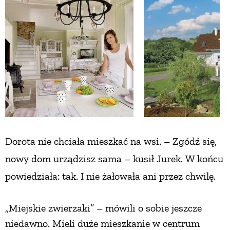
ZWIERZĘTA W NATURZE
GRZYBY
KRAJOBRAZ
RĘKODZIEŁO
Dorota nie chciała mieszkać na wsi.
– Zgódź się,
RZEMIOSŁO
nowy dom urządzisz sama – kusił Jurek.
W końcu
powiedziała: tak.
I nie żałowała
ani przez chwilę.
ZWYCZAJE
„Miejskie zwierzaki” – mówili o sobie jeszcze
ZRÓB TO SAM
niedawno. Mieli duże mieszkanie w centrum