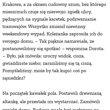
Krakowa, a za oknem cudowny szum, bez którego
PRZEPISY
mieszczuch czuje się nieswojo: zgiełk ulicy,
pędzących na sygnale karetek, podzwanianie
ŚNIADANIA
tramwajów. Wszystko zmienił niewinny
weekendowy wypad. Koleżanka zaprosiła ich do
PRZYSTAWKI
swojego domu. – Tak pięknie namawiała, że
postanowiliśmy się spotkać – wspomina Dorota.
– Było, jak mówiła: uroczy widok, cisza,
ZUPY
gwiaździste niebo; zaraziliśmy się tą ciszą.
Pomyśleliśmy: może by tak kupić coś po
DANIA GŁÓWNE
sąsiedzku?
CIASTA I DESERY
Na początek kawałek pola. Postawili
drewnianą
altankę, ale przestała im wystarczać. Zamówili
DODATKI
projekt domu. Budowa miała być rozłożona na