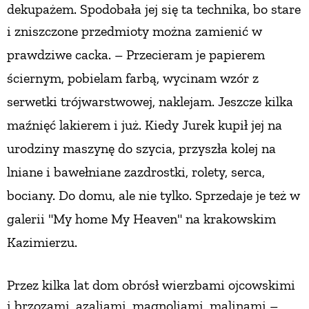
dekupażem. Spodobała jej się ta technika, bo stare
i zniszczone przedmio
ty można zamienić w
prawdziwe cacka.
– Przecieram je papierem
ściernym, pobielam farbą, wycinam wzór z
serwetki trójwarstwowej, naklejam. Jeszcze kilka
maźnięć lakierem i już. Kiedy Jurek kupił jej na
urodziny maszynę do szycia, przyszła kolej na
lniane i bawełniane zazdrostki, rolety, serca,
bociany. Do domu, ale nie tylko. Sprzedaje je też w
galerii "My home My Heaven" na krakowskim
Kazimierzu.
Przez kilka lat dom obrósł wierzbami ojcowskimi
i brzozami, azaliami, magnoliami, malinami –