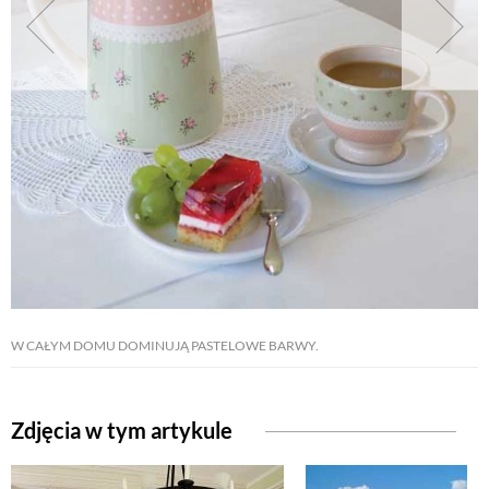
NATURALNIE
URODA
NATURALNA APTECZKA
DLA DOMU
EKO ŻYCIE
W CAŁYM DOMU DOMINUJĄ PASTELOWE BARWY.
PRZYRODA
Zdjęcia w tym artykule
ZWIERZĘTA DOMOWE