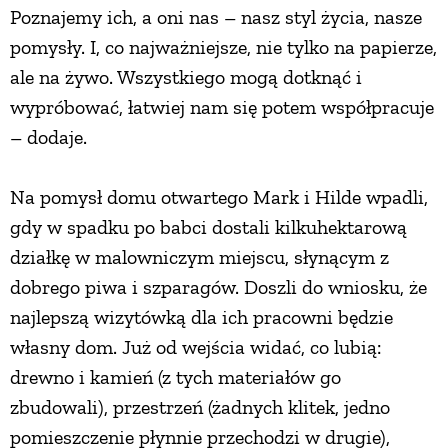
Poznajemy ich, a oni nas – nasz styl życia, nasze
PRZEPISY
pomysły. I, co najważniejsze, nie tylko na papierze,
ale na żywo. Wszystkiego mogą dotknąć i
ŚNIADANIA
wypróbować, łatwiej nam się potem współpracuje
– dodaje.
PRZYSTAWKI
Na pomysł domu otwartego Mark i Hilde wpadli,
gdy w spadku po babci dostali kilkuhektarową
ZUPY
działkę w malowniczym miejscu, słynącym z
dobrego piwa i szparagów. Doszli do wniosku, że
DANIA GŁÓWNE
najlepszą wizytówką dla ich pracowni będzie
własny dom. Już od wejścia widać, co lubią:
CIASTA I DESERY
drewno i kamień (z tych materiałów go
zbudowali), przestrzeń (żadnych klitek, jedno
DODATKI
pomieszczenie płynnie przechodzi w drugie),