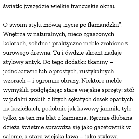
światło (wszędzie wielkie francuskie okna).
PRZETWORY
O swoim stylu mówią „życie po flamandzku”.
INNE
Wnętrza w naturalnych, nieco zgaszonych
kolorach, solidne i praktyczne meble zrobione z
surowego drewna. Tu i ówdzie akcent nadaje
stylowy antyk. Do tego dodatki: tkaniny –
jednobarwne lub o prostych, rustykalnych
wzorach – i ogromne obrazy. Niektóre meble
wymyślili podglądając stare wiejskie sprzęty: stół
w jadalni zrobili z litych sękatych desek opartych
na koziołkach, podobnie jak kawowy jamnik, tyle
tylko, że ten ma blat z kamienia. Ręcznie dłubana
dzieża świetnie sprawdza się jako gazetownik w
salonie, a stara wiejska ława – jako stylowa