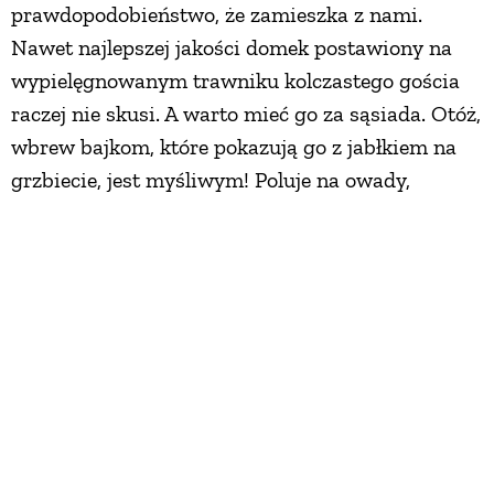
prawdopodobieństwo, że zamieszka z nami.
Nawet najlepszej jakości domek postawiony na
wypielęgnowanym trawniku kolczastego gościa
raczej nie skusi. A warto mieć go za sąsiada. Otóż,
wbrew bajkom, które pokazują go z jabłkiem na
grzbiecie, jest myśliwym! Poluje na owady,
dżdżownice, żaby, myszy, wyjada ptasie jaja.
Przepada za ślimakami, które pożerają nasze
plony.
Przed zimą jeże najadają się, a potem hibernują,
wykorzystując do życia na zwolnionych obrotach
energię zmagazynowaną w tkance tłuszczowej.
Aby umożliwić im spokojny sen, warto zbudować
w ogródku domek: może być zarówno zimowym