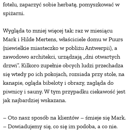
fotelu, zaparzyć sobie herbatę, pomyszkować w
spiżarni.
ZWIERZĘTA W NATURZE
Wygląda to mniej więcej tak: raz w miesiącu
GRZYBY
Mark i Hilde Mertens, właściciele domu w Puurs
(niewielkie miasteczko w pobliżu Antwerpii), a
KRAJOBRAZ
zawodowo architekci, urządzają „dni otwartych
drzwi”. Kilkoro zupełnie obcych ludzi przechadza
RĘKODZIEŁO
się wtedy po ich pokojach, rozsiada przy stole, na
kanapie, ogląda bibeloty i obrazy, zagląda do
RZEMIOSŁO
piwnicy i sauny. W tym przypadku ciekawość jest
jak najbardziej wskazana.
ZWYCZAJE
– Oto nasz sposób na klientów – śmieje się Mark.
ZRÓB TO SAM
– Dowiadujemy się, co się im podoba, a co nie.