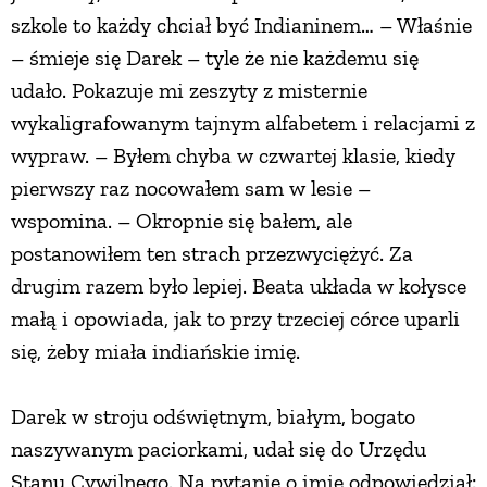
szkole to każdy chciał być Indianinem… – Właśnie
– śmieje się Darek – tyle że nie każdemu się
udało. Pokazuje mi zeszyty z misternie
wykaligrafowanym tajnym alfabetem i relacjami z
wypraw. – Byłem chyba w czwartej klasie, kiedy
pierwszy raz nocowałem sam w lesie –
wspomina. – Okropnie się bałem, ale
postanowiłem ten strach przezwyciężyć. Za
drugim razem było lepiej. Beata układa w kołysce
małą i opowiada, jak to przy trzeciej córce uparli
się, żeby miała indiańskie imię.
Darek w stroju odświętnym, białym, bogato
naszywanym paciorkami, udał się do Urzędu
Stanu Cywilnego. Na pytanie o imię odpowiedział: