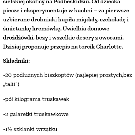
sielskiej okolicy na Podbeskidziu. Od dziecka
piecze i eksperymentuje w kuchni – za pierwsze
uzbierane drobniaki kupiła migdały, czekoladę i
śmietankę kremówkę. Uwielbia domowe
drożdżówki, bezy i wszelkie desery z owocami.
Dzisiaj proponuje przepis na torcik Charlotte.
Składniki:
•20 podłużnych biszkoptów (najlepiej prostych,bez
„talii”)
•pół kilograma truskawek
•2 galaretki truskawkowe
•1½ szklanki wrzątku