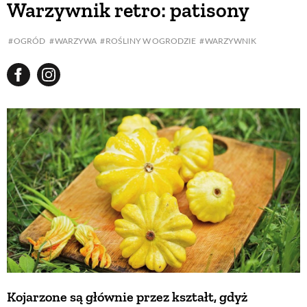
Warzywnik retro: patisony
BUDUJEMY DOM
OGRÓD
WARZYWA
ROŚLINY W OGRODZIE
WARZYWNIK
OGRÓD
WARZYWA I OWOCE
ROŚLINY OGRODOWE
PORADY
ZIELEŃ W DOMU
Kojarzone są głównie przez kształt, gdyż
PROJEKTOWANIE OGRODU