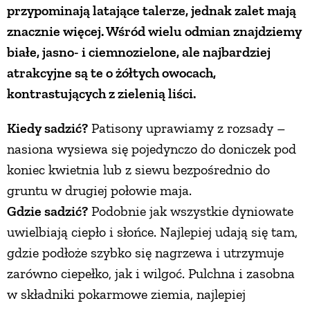
przypominają latające talerze, jednak zalet mają
znacznie więcej. Wśród wielu odmian znajdziemy
NATURALNIE
białe, jasno- i ciemnozielone, ale najbardziej
atrakcyjne są te o żółtych owocach,
URODA
kontrastujących z zielenią liści.
NATURALNA APTECZKA
Kiedy sadzić?
Patisony uprawiamy z rozsady –
nasiona wysiewa się pojedynczo do doniczek pod
DLA DOMU
koniec kwietnia lub z siewu bezpośrednio do
gruntu w drugiej połowie maja.
Gdzie sadzić?
Podobnie jak wszystkie dyniowate
EKO ŻYCIE
uwielbiają ciepło i słońce. Najlepiej udają się tam,
gdzie podłoże szybko się nagrzewa i utrzymuje
PRZYRODA
zarówno ciepełko, jak i wilgoć. Pulchna i zasobna
w składniki pokarmowe ziemia, najlepiej
ZWIERZĘTA DOMOWE