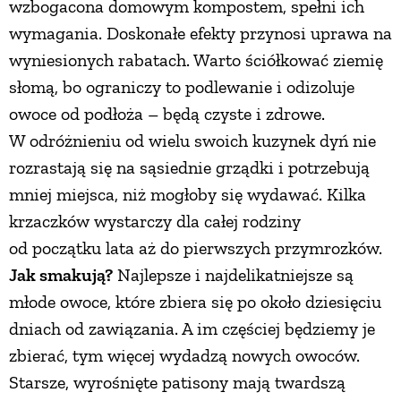
wzbogacona domowym kompostem, spełni ich
wymagania. Doskonałe efekty przynosi uprawa na
ZWIERZĘTA W NATURZE
wyniesionych rabatach. Warto ściółkować ziemię
słomą, bo ograniczy to podlewanie i odizoluje
GRZYBY
owoce od podłoża – będą czyste i zdrowe.
W odróżnieniu od wielu swoich kuzynek dyń nie
KRAJOBRAZ
rozrastają się na sąsiednie grządki i potrzebują
mniej miejsca, niż mogłoby się wydawać. Kilka
RĘKODZIEŁO
krzaczków wystarczy dla całej rodziny
od początku lata aż do pierwszych przymrozków.
RZEMIOSŁO
Jak smakują?
Najlepsze i najdelikatniejsze są
młode owoce, które zbiera się po około dziesięciu
ZWYCZAJE
dniach od zawiązania. A im częściej będziemy je
zbierać, tym więcej wydadzą nowych owoców.
ZRÓB TO SAM
Starsze, wyrośnięte patisony mają twardszą