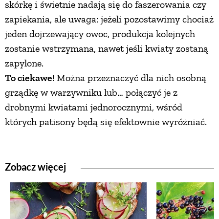
skórkę i świetnie nadają się do faszerowania czy
zapiekania, ale uwaga: jeżeli pozostawimy chociaż
PRZEPISY
jeden dojrzewający owoc, produkcja kolejnych
zostanie wstrzymana, nawet jeśli kwiaty zostaną
ŚNIADANIA
zapylone.
To ciekawe!
Można przeznaczyć dla nich osobną
PRZYSTAWKI
grządkę w warzywniku lub… połączyć je z
drobnymi kwiatami jednorocznymi, wśród
ZUPY
których patisony będą się efektownie wyróżniać.
DANIA GŁÓWNE
Zobacz więcej
CIASTA I DESERY
DODATKI