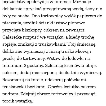
będzie łatwiej ułożyć je w foremce. Można je
delikatnie spryskać przegotowaną wodą, żeby nie
były za suche. Dno tortownicy wyłóż papierem do
pieczenia, wzdłuż ścianki ustaw pionowo
przycięte biszkopty, cukrem na zewnątrz.
Galaretkę rozpuść we wrzątku, a kiedy trochę
stężeje, zmiksuj z truskawkami. Ubij śmietanę,
delikatnie wymieszaj z masą truskawkową i
przelej do tortownicy. Wstaw do lodówki na
minimum 2 godziny. Szklankę kremówki ubij z
cukrem, dodaj mascarpone, delikatnie wymieszaj.
Rozsmaruj na torcie, udekoruj połówkami
truskawek i bezikami. Oprósz leciutko cukrem
pudrem. Zdejmij obręcz tortownicy i przewiąż
torcik wstążką.