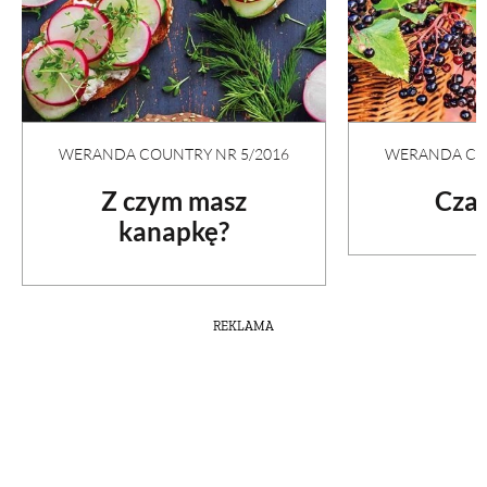
PRZETWORY
INNE
WERANDA COUNTRY NR 5/2016
WERANDA COU
Z czym masz
Czar
kanapkę?
REKLAMA