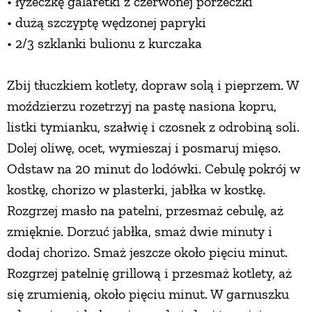
• łyżeczkę galaretki z czerwonej porzeczki
• dużą szczyptę wędzonej papryki
• 2/3 szklanki bulionu z kurczaka
Zbij tłuczkiem kotlety, dopraw solą i pieprzem. W
moździerzu rozetrzyj na pastę nasiona kopru,
listki tymianku, szałwię i czosnek z odrobiną soli.
Dolej oliwę, ocet, wymieszaj i posmaruj mięso.
Odstaw na 20 minut do lodówki. Cebulę pokrój w
kostkę, chorizo w plasterki, jabłka w kostkę.
Rozgrzej masło na patelni, przesmaż cebulę, aż
zmięknie. Dorzuć jabłka, smaż dwie minuty i
dodaj chorizo. Smaż jeszcze około pięciu minut.
Rozgrzej patelnię grillową i przesmaż kotlety, aż
się zrumienią, około pięciu minut. W garnuszku