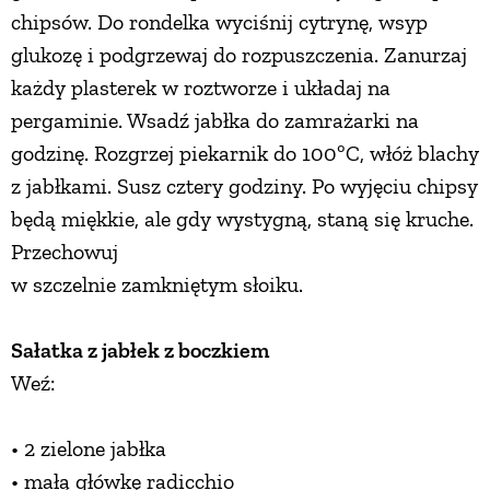
chipsów. Do rondelka wyciśnij cytrynę, wsyp
glukozę i podgrzewaj do rozpuszczenia. Zanurzaj
każdy plasterek w roztworze i układaj na
pergaminie. Wsadź jabłka do zamrażarki na
godzinę. Rozgrzej piekarnik do 100ºC, włóż blachy
z jabłkami. Susz cztery godziny. Po wyjęciu chipsy
będą miękkie, ale gdy wystygną, staną się kruche.
Przechowuj
w szczelnie zamkniętym słoiku.
Sałatka z jabłek z boczkiem
Weź:
• 2 zielone jabłka
• małą główkę radicchio