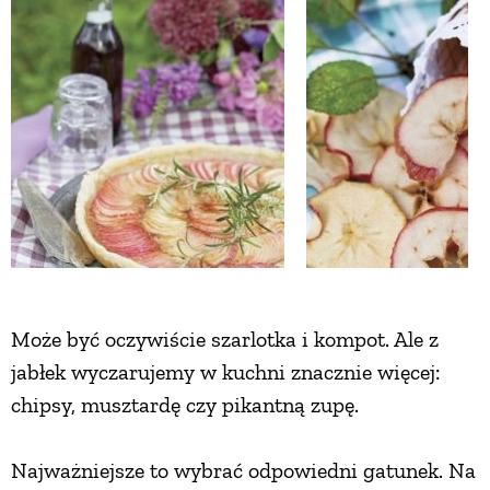
ZWIERZĘTA W NATURZE
GRZYBY
KRAJOBRAZ
RĘKODZIEŁO
RZEMIOSŁO
Może być oczywiście szarlotka i kompot. Ale z
jabłek wyczarujemy w kuchni znacznie więcej:
ZWYCZAJE
chipsy, musztardę czy pikantną zupę.
ZRÓB TO SAM
Najważniejsze to wybrać odpowiedni gatunek. Na