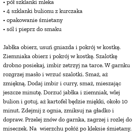
• pół szklanki mleka
• 4 szklanki bulionu z kurczaka
• opakowanie śmietany
• sól i pieprz do smaku
Jabłka obierz, usuń gniazda i pokrój w kostkę.
Ziemniaka obierz i pokrój w kostkę. Szalotkę
drobno posiekaj, imbir zetrzyj na tarce. W garnku
rozgrzej masło i wrzuć szalotki. Smaż, aż
zmiękną. Dodaj imbir i curry, smaż, mieszając
jeszcze minutę. Dorzuć jabłka i ziemniak, wlej
bulion i gotuj, aż kartofel będzie miękki, około 10
minut. Zdejmij z ognia, zmiksuj na gładko i
dopraw. Przelej znów do garnka, zagrzej i rozlej do
miseczek. Na wierzchu połóż po kleksie śmietany.