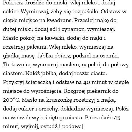
Pokrusz drożdże do miski, wlej mleko i dodaj
cukier. Wymieszaj, żeby się rozpuściło. Odstaw w
ciepłe miejsce na kwadrans. Przesiej mąkę do
dużej miski, dodaj sól i cynamon, wymieszaj.
Masło pokrój na kawałki, dodaj do mąki i
rozetrzyj palcami. Wlej mleko, wymieszaj na
gładką masę. Jabłka obierz, podziel na ósemki.
Tortownicę wysmaruj masłem, napełnij do połowy
ciastem. Nałóż jabłka, dodaj resztę ciasta.
Przykryj ściereczką i odstaw na 40 minut w ciepłe
miejsce do wyrośnięcia. Rozgrzej piekarnik do
200ºC. Masło na kruszonkę rozetrzyj z mąką,
dodaj cukier i orzechy, dokładnie wymieszaj. Połóż
na wierzch wyrośniętego ciasta. Piecz około 45
minut, wyjmij, ostudź i podawaj.