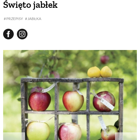
Święto jabłek
BUDUJEMY DOM
PRZEPISY
JABŁKA
OGRÓD
WARZYWA I OWOCE
ROŚLINY OGRODOWE
PORADY
ZIELEŃ W DOMU
PROJEKTOWANIE OGRODU