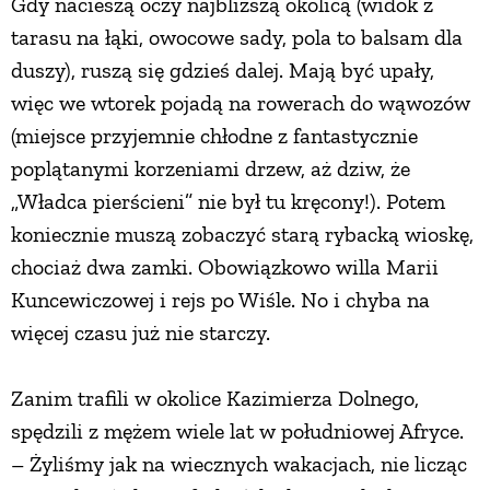
Gdy nacieszą oczy najbliższą okolicą (widok z
tarasu na łąki, owocowe sady, pola to balsam dla
duszy), ruszą się gdzieś dalej. Mają być upały,
więc we wtorek pojadą na rowerach do wąwozów
(miejsce przyjemnie chłodne z fantastycznie
poplątanymi korzeniami drzew, aż dziw, że
„Władca pierścieni” nie był tu kręcony!). Potem
koniecznie muszą zobaczyć starą rybacką wioskę,
chociaż dwa zamki. Obowiązkowo willa Marii
Kuncewiczowej i rejs po Wiśle. No i chyba na
więcej czasu już nie starczy.
Zanim trafili w okolice Kazimierza Dolnego,
spędzili z mężem wiele lat w południowej Afryce.
– Żyliśmy jak na wiecznych wakacjach, nie licząc