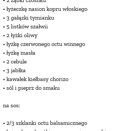
• 2 ząbki czosnku
• łyżeczkę nasion kopru włoskiego
• 3 gałązki tymianku
• 5 listków szałwii
• 2 łyżki oliwy
• łyżkę czerwonego octu winnego
• łyżkę masła
• 2 cebule
• 3 jabłka
• kawałek kiełbasy chorizo
• sól i pieprz do smaku
na sos:
• 2/3 szklanki octu balsamicznego