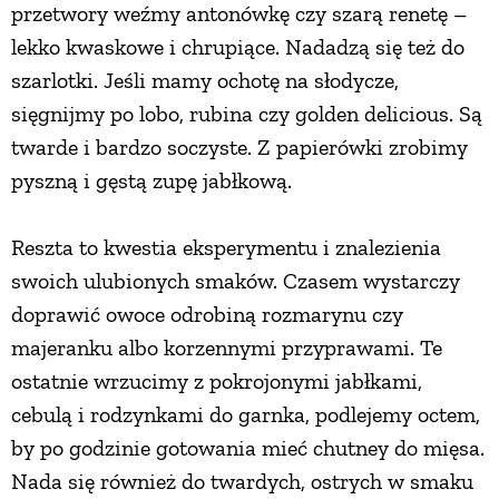
przetwory weźmy antonówkę czy szarą renetę –
PRZEPISY
lekko kwaskowe i chrupiące. Nadadzą się też do
szarlotki. Jeśli mamy ochotę na słodycze,
sięgnijmy po lobo, rubina czy golden delicious. Są
ŚNIADANIA
twarde i bardzo soczyste. Z papierówki zrobimy
pyszną i gęstą zupę jabłkową.
PRZYSTAWKI
Reszta to kwestia eksperymentu i znalezienia
ZUPY
swoich ulubionych smaków. Czasem wystarczy
doprawić owoce odrobiną rozmarynu czy
DANIA GŁÓWNE
majeranku albo korzennymi przyprawami. Te
ostatnie wrzucimy z pokrojonymi jabłkami,
CIASTA I DESERY
cebulą i rodzynkami do garnka, podlejemy octem,
by po godzinie gotowania mieć chutney do mięsa.
DODATKI
Nada się również do twardych, ostrych w smaku