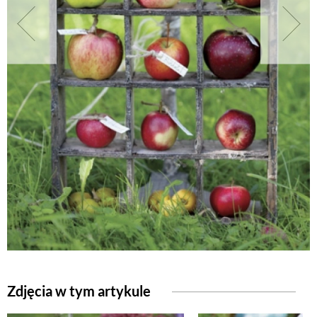
NATURALNIE
URODA
NATURALNA APTECZKA
DLA DOMU
EKO ŻYCIE
PRZYRODA
Zdjęcia w tym artykule
ZWIERZĘTA DOMOWE