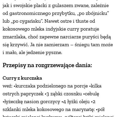
jak i swojskie placki z gulaszem zwane, zależnie
od gastronomicznego przybytku, „po zbójnicku”
lub „po cygańsku”. Nawet ostre i tłuste od
kokosowego mleka indyjskie curry poratuje
zmarzlaka, choć zapewne narciarze puryści będą
się krzywić. Ja nie zamierzam – śniegu tam może
i mało, ale jedzenie pyszne.
Przepisy na rozgrzewające dania:
Curry z kurczaka
weź: •kurczaka podzielonego na porcje •kilka
ostrych papryczek •3 ząbki czosnku •cebulę
•łyżeczkę nasion gorczycy •4 łyżki oleju •2
szklanki mleka kokosowego na marynatę: •pół