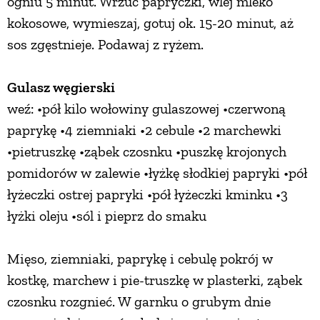
ogniu 5 minut. Wrzuć papryczki, wlej mleko
kokosowe, wymieszaj, gotuj ok. 15-20 minut, aż
sos zgęstnieje. Podawaj z ryżem.
Gulasz węgierski
weź: •pół kilo wołowiny gulaszowej •czerwoną
paprykę •4 ziemniaki •2 cebule •2 marchewki
•pietruszkę •ząbek czosnku •puszkę krojonych
pomidorów w zalewie •łyżkę słodkiej papryki •pół
łyżeczki ostrej papryki •pół łyżeczki kminku •3
łyżki oleju •sól i pieprz do smaku
Mięso, ziemniaki, paprykę i cebulę pokrój w
kostkę, marchew i pie-truszkę w plasterki, ząbek
czosnku rozgnieć. W garnku o grubym dnie