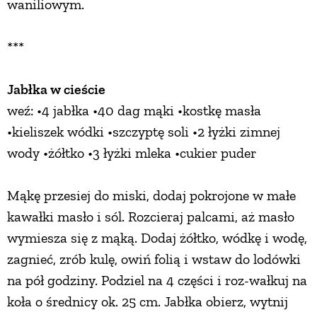
waniliowym.
***
Jabłka w cieście
weź: •4 jabłka •40 dag mąki •kostkę masła
•kieliszek wódki •szczyptę soli •2 łyżki zimnej
wody •żółtko •3 łyżki mleka •cukier puder
Mąkę przesiej do miski, dodaj pokrojone w małe
kawałki masło i sól. Rozcieraj palcami, aż masło
wymiesza się z mąką. Dodaj żółtko, wódkę i wodę,
zagnieć, zrób kulę, owiń folią i wstaw do lodówki
na pół godziny. Podziel na 4 części i roz-wałkuj na
koła o średnicy ok. 25 cm. Jabłka obierz, wytnij