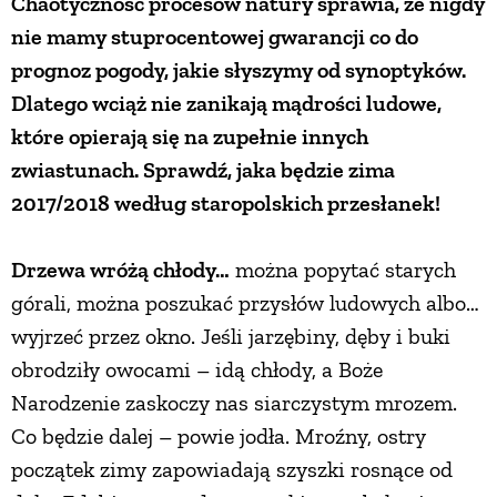
Chaotyczność procesów natury sprawia, że nigdy
nie mamy stuprocentowej gwarancji co do
prognoz pogody, jakie słyszymy od synoptyków.
Dlatego wciąż nie zanikają mądrości ludowe,
które opierają się na zupełnie innych
zwiastunach. Sprawdź, jaka będzie zima
2017/2018 według staropolskich przesłanek!
Drzewa wróżą chłody…
można popytać starych
górali, można poszukać przysłów ludowych albo…
wyjrzeć przez okno. Jeśli jarzębiny, dęby i buki
obrodziły owocami – idą chłody, a Boże
Narodzenie zaskoczy nas siarczystym mrozem.
Co będzie dalej – powie jodła. Mroźny, ostry
początek zimy zapowiadają szyszki rosnące od