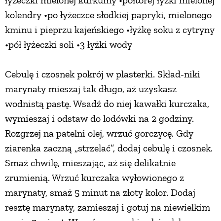
łyżeczki mielonej kurkumy •półtorej łyżki mielonej
kolendry •po łyżeczce słodkiej papryki, mielonego
kminu i pieprzu kajeńskiego •łyżkę soku z cytryny
•pół łyżeczki soli •3 łyżki wody
Cebulę i czosnek pokrój w plasterki. Skład-niki
marynaty mieszaj tak długo, aż uzyskasz
wodnistą pastę. Wsadź do niej kawałki kurczaka,
wymieszaj i odstaw do lodówki na 2 godziny.
Rozgrzej na patelni olej, wrzuć gorczycę. Gdy
ziarenka zaczną „strzelać”, dodaj cebulę i czosnek.
Smaż chwilę, mieszając, aż się delikatnie
zrumienią. Wrzuć kurczaka wyłowionego z
marynaty, smaż 5 minut na złoty kolor. Dodaj
resztę marynaty, zamieszaj i gotuj na niewielkim