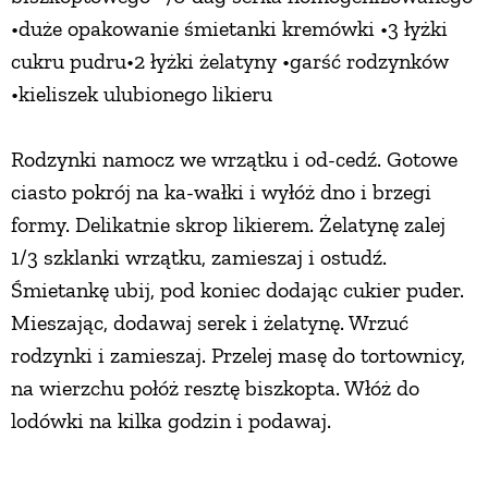
•duże opakowanie śmietanki kremówki •3 łyżki
cukru pudru•2 łyżki żelatyny •garść rodzynków
•kieliszek ulubionego likieru
Rodzynki namocz we wrzątku i od-cedź. Gotowe
ciasto pokrój na ka-wałki i wyłóż dno i brzegi
formy. Delikatnie skrop likierem. Żelatynę zalej
1/3 szklanki wrzątku, zamieszaj i ostudź.
Śmietankę ubij, pod koniec dodając cukier puder.
Mieszając, dodawaj serek i żelatynę. Wrzuć
rodzynki i zamieszaj. Przelej masę do tortownicy,
na wierzchu połóż resztę biszkopta. Włóż do
lodówki na kilka godzin i podawaj.