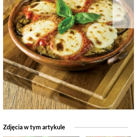
NATURALNIE
URODA
NATURALNA APTECZKA
DLA DOMU
EKO ŻYCIE
PRZYRODA
Zdjęcia w tym artykule
ZWIERZĘTA DOMOWE