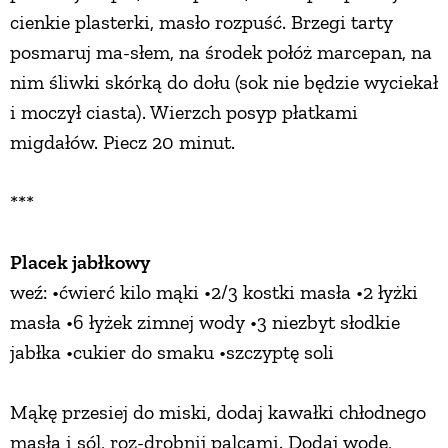
cienkie plasterki, masło rozpuść. Brzegi tarty
posmaruj ma-słem, na środek połóż marcepan, na
nim śliwki skórką do dołu (sok nie będzie wyciekał
i moczył ciasta). Wierzch posyp płatkami
migdałów. Piecz 20 minut.
***
Placek jabłkowy
weź: •ćwierć kilo mąki •2/3 kostki masła •2 łyżki
masła •6 łyżek zimnej wody •3 niezbyt słodkie
jabłka •cukier do smaku •szczyptę soli
Mąkę przesiej do miski, dodaj kawałki chłodnego
masła i sól, roz-drobnij palcami. Dodaj wodę,