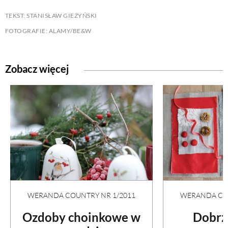
TEKST: STANISŁAW GIEŻYŃSKI
FOTOGRAFIE: ALAMY/BE&W
Zobacz więcej
WERANDA COUNTRY NR 1/2011
WERANDA COU
Ozdoby choinkowe w
Dobrz