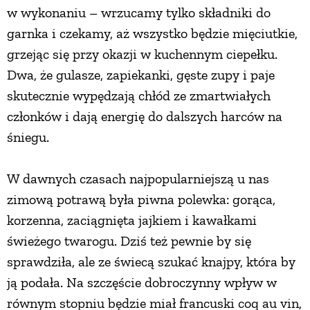
w wykonaniu – wrzucamy tylko składniki do
PRZETWORY
garnka i czekamy, aż wszystko będzie mięciutkie,
grzejąc się przy okazji w kuchennym ciepełku.
INNE
Dwa, że gulasze, zapiekanki, gęste zupy i paje
skutecznie wypędzają chłód ze zmartwiałych
członków i dają energię do dalszych harców na
śniegu.
W dawnych czasach najpopularniejszą u nas
zimową potrawą była piwna polewka: gorąca,
korzenna, zaciągnięta jajkiem i kawałkami
świeżego twarogu. Dziś też pewnie by się
sprawdziła, ale ze świecą szukać knajpy, która by
ją podała. Na szczęście dobroczynny wpływ w
równym stopniu będzie miał francuski coq au vin,