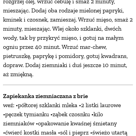
rozgrzej olej, wrzuć cebulę i smaż 2 minuty,
mieszając. Dodaj oba rodzaje mielonej papryki,
kminek i czosnek, zamieszaj. Wrzuć mięso, smaż 2
minuty, mieszając. Wlej około szklanki, dwóch
wody, tak by przykryć mięso, i gotuj na małym
ogniu przez 40 minut. Wrzuć mar-chew,
pietruszkę, paprykę i pomidory, gotuj kwadrans,
dopraw. Dodaj ziemniaki i duś jeszcze 10 minut,
aż zmiękną.
Zapiekanka ziemniaczana z brie
weź: •półtorej szklanki mleka •2 listki laurowe
•pęczek tymianku •ząbek czosnku •kilo
ziemniaków •opakowanie kwaśnej śmietany
•ćwierć kostki masła •sól i pieprz •świeżo utartą