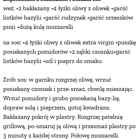
weź: •2 bakłażany •4 łyżki oliwy z oliwek •garść
listków bazylii •garść rodzynek •garść orzeszków
pinii •dużą kulę mozzarelli
na sos: •4 łyżki oliwy z oliwek extra virgin •puszkę
posiekanych pomidorów •2 ząbki czosnku•garść
listków bazylii •sól i pieprz do smaku
Zrób sos: w garnku rozgrzej oliwę, wrzuć
posiekany czosnek i prze-smaż, chwilę mieszając.
Wrzuć pomidory i grubo posiekaną bazy-lię,
dopraw solą i pieprzem, gotuj kwadrans.
Bakłażany pokrój w plastry. Rozgrzej patelnię
grillową, po-smaruj ją oliwą i przesmaż plastry po
3 minuty z każdej strony. Połowę mozzarelli