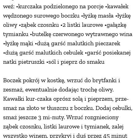
weź: •kurczaka podzielonego na porcje •kawałek
wędzonego surowego boczku •łyżkę masła •łyżkę
oliwy •ząbek czosnku •2 listki laurowe •gałązkę
tymianku •butelkę czerwonego wytrawnego wina
•łyżkę mąki •dużą garść malutkich pieczarek
•dużą garść malutkich cebulek •garść posiekanej
natki pietruszki •sól i pieprz do smaku
Boczek pokrój w kostkę, wrzuć do brytfanki i
zesmaż, ewentualnie dodając trochę oliwy.
Kawałki kur-czaka oprósz solą i pieprzem, prze-
smaż na złoto w tłuszczu z boczku. Dodaj cebulki,
smaż jeszcze 3 mi-nuty. Wrzuć rozgnieciony
ząbek czosnku, listki laurowe i tymianek, zalej
wszystko winem, przykryj i duś przez 45 minut