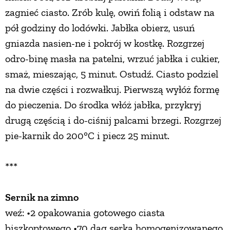
zagnieć ciasto. Zrób kulę, owiń folią i odstaw na
pół godziny do lodówki. Jabłka obierz, usuń
gniazda nasien-ne i pokrój w kostkę. Rozgrzej
odro-binę masła na patelni, wrzuć jabłka i cukier,
smaż, mieszając, 5 minut. Ostudź. Ciasto podziel
na dwie części i rozwałkuj. Pierwszą wyłóż formę
do pieczenia. Do środka włóż jabłka, przykryj
drugą częścią i do-ciśnij palcami brzegi. Rozgrzej
pie-karnik do 200°C i piecz 25 minut.
***
Sernik na zimno
weź: •2 opakowania gotowego ciasta
biszkoptowego •70 dag serka homogenizowanego