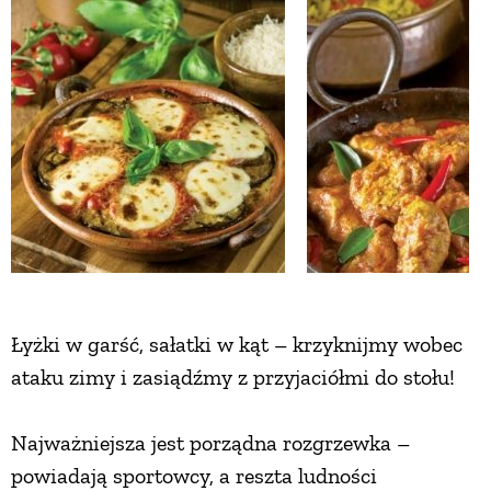
ZWIERZĘTA W NATURZE
GRZYBY
KRAJOBRAZ
RĘKODZIEŁO
RZEMIOSŁO
Łyżki w garść, sałatki w kąt – krzyknijmy wobec
ataku zimy i zasiądźmy z przyjaciółmi do stołu!
ZWYCZAJE
Najważniejsza jest porządna rozgrzewka –
ZRÓB TO SAM
powiadają sportowcy, a reszta ludności