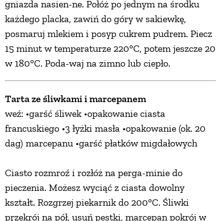
gniazda nasien-ne. Połóż po jednym na środku
każdego placka, zawiń do góry w sakiewkę,
posmaruj mlekiem i posyp cukrem pudrem. Piecz
15 minut w temperaturze 220°C, potem jeszcze 20
w 180°C. Poda-waj na zimno lub ciepło.
Tarta ze śliwkami i marcepanem
weź: •garść śliwek •opakowanie ciasta
francuskiego •3 łyżki masła •opakowanie (ok. 20
dag) marcepanu •garść płatków migdałowych
Ciasto rozmroź i rozłóż na perga-minie do
pieczenia. Możesz wyciąć z ciasta dowolny
kształt. Rozgrzej piekarnik do 200°C. Śliwki
przekrój na pół, usuń pestki, marcepan pokrój w