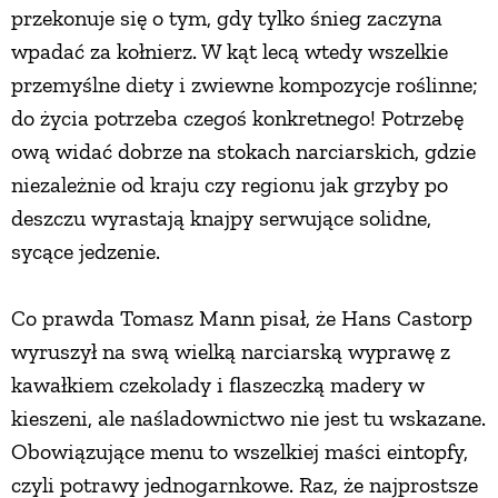
przekonuje się o tym, gdy tylko śnieg zaczyna
PRZEPISY
wpadać za kołnierz. W kąt lecą wtedy wszelkie
przemyślne diety i zwiewne kompozycje roślinne;
ŚNIADANIA
do życia potrzeba czegoś konkretnego! Potrzebę
ową widać dobrze na stokach narciarskich, gdzie
niezależnie od kraju czy regionu jak grzyby po
PRZYSTAWKI
deszczu wyrastają knajpy serwujące solidne,
sycące jedzenie.
ZUPY
Co prawda Tomasz Mann pisał, że Hans Castorp
DANIA GŁÓWNE
wyruszył na swą wielką narciarską wyprawę z
kawałkiem czekolady i flaszeczką madery w
CIASTA I DESERY
kieszeni, ale naśladownictwo nie jest tu wskazane.
Obowiązujące menu to wszelkiej maści eintopfy,
DODATKI
czyli potrawy jednogarnkowe. Raz, że najprostsze