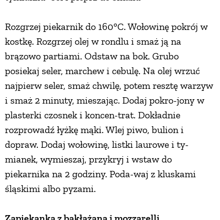
Rozgrzej piekarnik do 160°C. Wołowinę pokrój w
kostkę. Rozgrzej olej w rondlu i smaż ją na
brązowo partiami. Odstaw na bok. Grubo
posiekaj seler, marchew i cebulę. Na olej wrzuć
najpierw seler, smaż chwilę, potem resztę warzyw
i smaż 2 minuty, mieszając. Dodaj pokro-jony w
plasterki czosnek i koncen-trat. Dokładnie
rozprowadź łyżkę mąki. Wlej piwo, bulion i
dopraw. Dodaj wołowinę, listki laurowe i ty-
mianek, wymieszaj, przykryj i wstaw do
piekarnika na 2 godziny. Poda-waj z kluskami
śląskimi albo pyzami.
Zapiekanka z bakłażana i mozzarelli