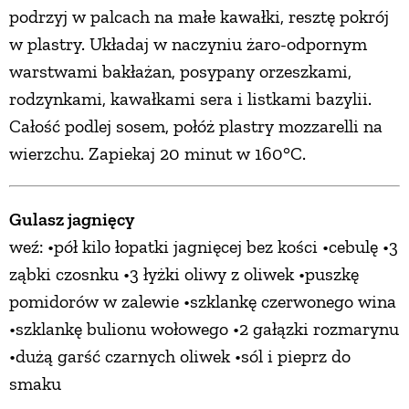
podrzyj w palcach na małe kawałki, resztę pokrój
w plastry. Układaj w naczyniu żaro-odpornym
warstwami bakłażan, posypany orzeszkami,
rodzynkami, kawałkami sera i listkami bazylii.
Całość podlej sosem, połóż plastry mozzarelli na
wierzchu. Zapiekaj 20 minut w 160°C.
Gulasz jagnięcy
weź: •pół kilo łopatki jagnięcej bez kości •cebulę •3
ząbki czosnku •3 łyżki oliwy z oliwek •puszkę
pomidorów w zalewie •szklankę czerwonego wina
•szklankę bulionu wołowego •2 gałązki rozmarynu
•dużą garść czarnych oliwek •sól i pieprz do
smaku