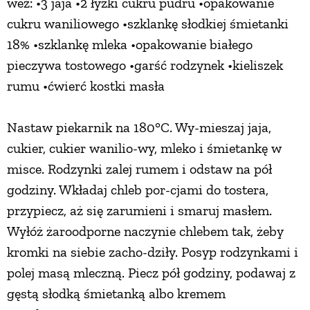
weź: •3 jaja •2 łyżki cukru pudru •opakowanie
cukru waniliowego •szklankę słodkiej śmietanki
18% •szklankę mleka •opakowanie białego
pieczywa tostowego •garść rodzynek •kieliszek
rumu •ćwierć kostki masła
Nastaw piekarnik na 180°C. Wy-mieszaj jaja,
cukier, cukier wanilio-wy, mleko i śmietankę w
misce. Rodzynki zalej rumem i odstaw na pół
godziny. Wkładaj chleb por-cjami do tostera,
przypiecz, aż się zarumieni i smaruj masłem.
Wyłóż żaroodporne naczynie chlebem tak, żeby
kromki na siebie zacho-dziły. Posyp rodzynkami i
polej masą mleczną. Piecz pół godziny, podawaj z
gęstą słodką śmietanką albo kremem