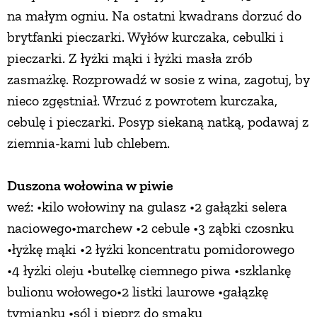
na małym ogniu. Na ostatni kwadrans dorzuć do
brytfanki pieczarki. Wyłów kurczaka, cebulki i
pieczarki. Z łyżki mąki i łyżki masła zrób
zasmażkę. Rozprowadź w sosie z wina, zagotuj, by
nieco zgęstniał. Wrzuć z powrotem kurczaka,
cebulę i pieczarki. Posyp siekaną natką, podawaj z
ziemnia-kami lub chlebem.
Duszona wołowina w piwie
weź: •kilo wołowiny na gulasz •2 gałązki selera
naciowego•marchew •2 cebule •3 ząbki czosnku
•łyżkę mąki •2 łyżki koncentratu pomidorowego
•4 łyżki oleju •butelkę ciemnego piwa •szklankę
bulionu wołowego•2 listki laurowe •gałązkę
tymianku •sól i pieprz do smaku