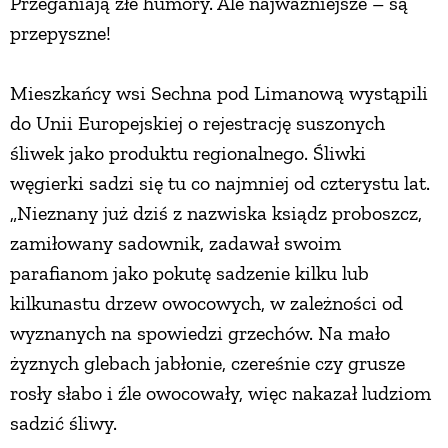
Przeganiają złe humory. Ale najważniejsze – są
przepyszne!
Mieszkańcy wsi Sechna pod Limanową wystąpili
do Unii Europejskiej o rejestrację suszonych
śliwek jako produktu regionalnego. Śliwki
węgierki sadzi się tu co najmniej od czterystu lat.
„Nieznany już dziś z nazwiska ksiądz proboszcz,
zamiłowany sadownik, zadawał swoim
parafianom jako pokutę sadzenie kilku lub
kilkunastu drzew owocowych, w zależności od
wyznanych na spowiedzi grzechów. Na mało
żyznych glebach jabłonie, czereśnie czy grusze
rosły słabo i źle owocowały, więc nakazał ludziom
sadzić śliwy.