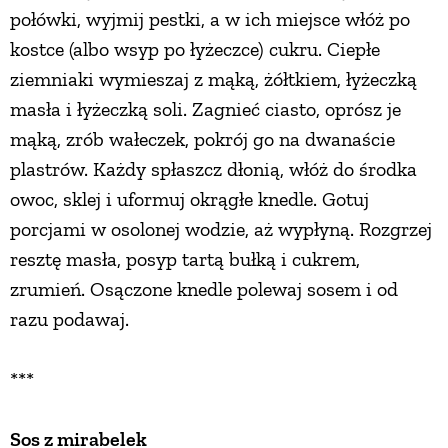
połówki, wyjmij pestki, a w ich miejsce włóż po
kostce (albo wsyp po łyżeczce) cukru. Ciepłe
ziemniaki wymieszaj z mąką, żółtkiem, łyżeczką
masła i łyżeczką soli. Zagnieć ciasto, oprósz je
mąką, zrób wałeczek, pokrój go na dwanaście
plastrów. Każdy spłaszcz dłonią, włóż do środka
owoc, sklej i uformuj okrągłe knedle. Gotuj
porcjami w osolonej wodzie, aż wypłyną. Rozgrzej
resztę masła, posyp tartą bułką i cukrem,
zrumień. Osączone knedle polewaj sosem i od
razu podawaj.
***
Sos z mirabelek