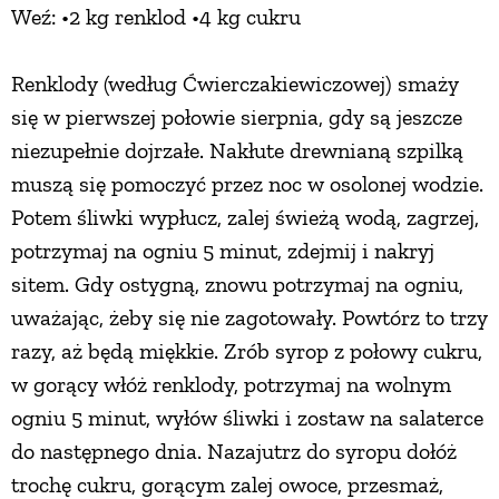
Weź: •2 kg renklod •4 kg cukru
Renklody (według Ćwierczakiewiczowej) smaży
się w pierwszej połowie sierpnia, gdy są jeszcze
niezupełnie dojrzałe. Nakłute drewnianą szpilką
muszą się pomoczyć przez noc w osolonej wodzie.
Potem śliwki wypłucz, zalej świeżą wodą, zagrzej,
potrzymaj na ogniu 5 minut, zdejmij i nakryj
sitem. Gdy ostygną, znowu potrzymaj na ogniu,
uważając, żeby się nie zagotowały. Powtórz to trzy
razy, aż będą miękkie. Zrób syrop z połowy cukru,
w gorący włóż renklody, potrzymaj na wolnym
ogniu 5 minut, wyłów śliwki i zostaw na salaterce
do następnego dnia. Nazajutrz do syropu dołóż
trochę cukru, gorącym zalej owoce, przesmaż,