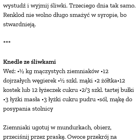
wystudź i wyjmij śliwki. Trzeciego dnia tak samo.
Renklod nie wolno długo smażyć w syropie, bo
stwardnieją.
***
Knedle ze śliwkami
Weź: •½ kg mączystych ziemniaków •12
dojrzałych węgierek •½ szkl. mąki •2 żółtka•12
kostek lub 12 łyżeczek cukru •2/3 szkl. tartej bułki
•3 łyżki masła •3 łyżki cukru pudru •sól, mąkę do
posypania stolnicy
Ziemniaki ugotuj w mundurkach, obierz,
przeciśnij przez praskę. Owoce przekrój na