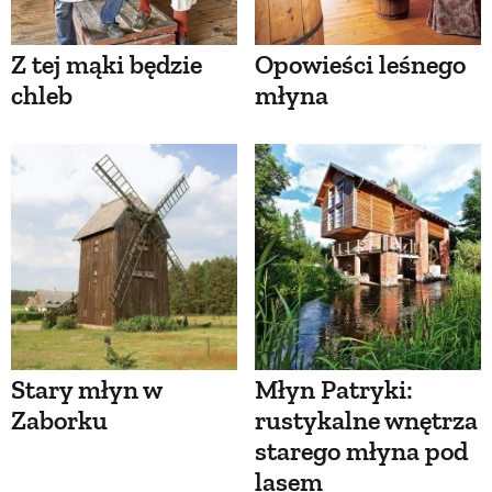
Z tej mąki będzie
Opowieści leśnego
chleb
młyna
Stary młyn w
Młyn Patryki:
Zaborku
rustykalne wnętrza
starego młyna pod
lasem