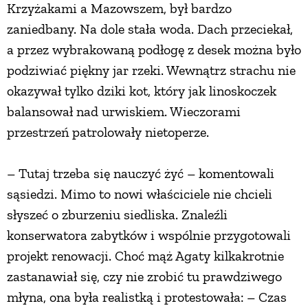
Krzyżakami a Mazowszem, był bardzo
PRZEPISY
zaniedbany. Na dole stała woda. Dach przeciekał,
a przez wybrakowaną podłogę z desek można było
podziwiać piękny jar rzeki. Wewnątrz strachu nie
ŚNIADANIA
okazywał tylko dziki kot, który jak linoskoczek
balansował nad urwiskiem. Wieczorami
PRZYSTAWKI
przestrzeń patrolowały nietoperze.
ZUPY
– Tutaj trzeba się nauczyć żyć – komentowali
sąsiedzi. Mimo to nowi właściciele nie chcieli
DANIA GŁÓWNE
słyszeć o zburzeniu siedliska. Znaleźli
konserwatora zabytków i wspólnie przygotowali
CIASTA I DESERY
projekt renowacji. Choć mąż Agaty kilkakrotnie
zastanawiał się, czy nie zrobić tu prawdziwego
DODATKI
młyna, ona była realistką i protestowała: – Czas