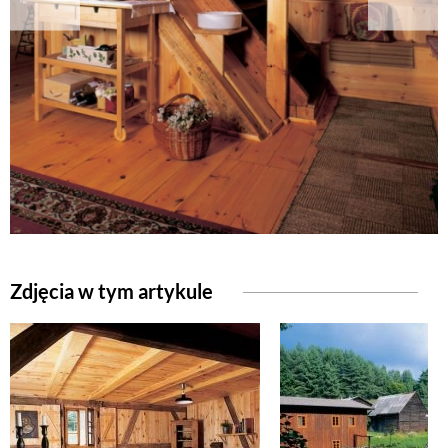
NATURALNIE
URODA
NATURALNA APTECZKA
DLA DOMU
Zdjęcia w tym artykule
EKO ŻYCIE
PRZYRODA
ZWIERZĘTA DOMOWE