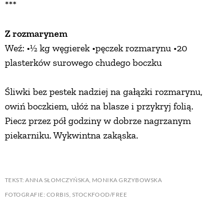
***
Z rozmarynem
Weź: •½ kg węgierek •pęczek rozmarynu •20
plasterków surowego chudego boczku
Śliwki bez pestek nadziej na gałązki rozmarynu,
owiń boczkiem, ułóż na blasze i przykryj folią.
Piecz przez pół godziny w dobrze nagrzanym
piekarniku. Wykwintna zakąska.
TEKST: ANNA SŁOMCZYŃSKA, MONIKA GRZYBOWSKA
FOTOGRAFIE: CORBIS, STOCKFOOD/FREE