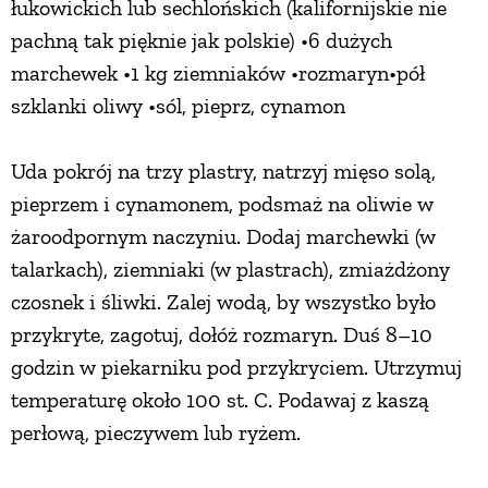
łukowickich lub sechlońskich (kalifornijskie nie
pachną tak pięknie jak polskie) •6 dużych
marchewek •1 kg ziemniaków •rozmaryn•pół
szklanki oliwy •sól, pieprz, cynamon
Uda pokrój na trzy plastry, natrzyj mięso solą,
pieprzem i cynamonem, podsmaż na oliwie w
żaroodpornym naczyniu. Dodaj marchewki (w
talarkach), ziemniaki (w plastrach), zmiażdżony
czosnek i śliwki. Zalej wodą, by wszystko było
przykryte, zagotuj, dołóż rozmaryn. Duś 8–10
godzin w piekarniku pod przykryciem. Utrzymuj
temperaturę około 100 st. C. Podawaj z kaszą
perłową, pieczywem lub ryżem.