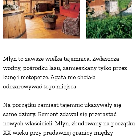
ZWIERZĘTA W NATURZE
GRZYBY
KRAJOBRAZ
Młyn to zawsze wielka tajemnica. Zwłaszcza
wodny, pośrodku lasu, zamieszkany tylko przez
RĘKODZIEŁO
kunę i nietoperze. Agata nie chciała
odczarowywać tego miejsca.
RZEMIOSŁO
Na początku zamiast tajemnic ukazywały się
ZWYCZAJE
same dziury. Remont zdawał się przerastać
nowych właścicieli. Młyn, zbudowany na początku
ZRÓB TO SAM
XX wieku przy pradawnej granicy między