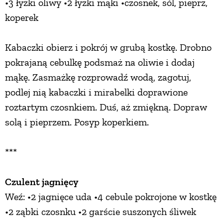
•3 łyżki oliwy •2 łyżki mąki •czosnek, sól, pieprz,
koperek
Kabaczki obierz i pokrój w grubą kostkę. Drobno
pokrajaną cebulkę podsmaż na oliwie i dodaj
mąkę. Zasmażkę rozprowadź wodą, zagotuj,
podlej nią kabaczki i mirabelki doprawione
roztartym czosnkiem. Duś, aż zmiękną. Dopraw
solą i pieprzem. Posyp koperkiem.
***
Czulent jagnięcy
Weź: •2 jagnięce uda •4 cebule pokrojone w kostkę
•2 ząbki czosnku •2 garście suszonych śliwek