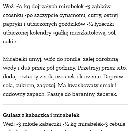
Weź: •½ kg dojrzałych mirabelek •5 ząbków
czosnku •po szczypcie cynamonu, curry, ostrej
papryki i utłuczonych goździków •½ łyżeczki
utłuczonej kolendry •gałkę muszkatołową, sól,
cukier
Mirabelki umyj, włóż do rondla, zalej odrobiną
wody i duś przez pół godziny. Przetrzyj przez sito,
dodaj roztarty z solą czosnek i korzenie. Dopraw
solą, cukrem, zagotuj. Ma kwaskowaty smak i
cudowny zapach. Pasuje do baraniny, żeberek.
Gulasz z kabaczka i mirabelek
Weź: •3 młode kabaczki •½ kg mirabelek•3 cebule