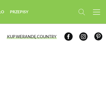
ŁO
PRZEPISY
KUP WERANDĘ COUNTRY
WYBIERZ TYP WYDANIA
WYDANIE DRUKOWANE
aktualny numer z dostawą do domu
E-WYDANIE PDF
przeglądaj bezpośrednio na Twoim
komputerze lub urządzeniu mobilnym