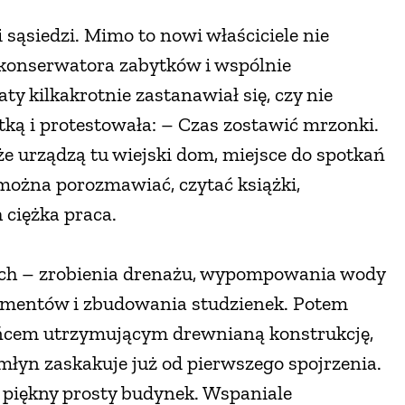
 sąsiedzi. Mimo to nowi właściciele nie
li konserwatora zabytków i wspólnie
y kilkakrotnie zastanawiał się, czy nie
tką i protestowała: – Czas zostawić mrzonki.
że urządzą tu wiejski dom, miejsce do spotkań
 można porozmawiać, czytać książki,
 ciężka praca.
ych – zrobienia drenażu, wypompowania wody
damentów i zbudowania studzienek. Potem
ńcem utrzymującym drewnianą konstrukcję,
 młyn zaskakuje już od pierwszego spojrzenia.
e piękny prosty budynek. Wspaniale