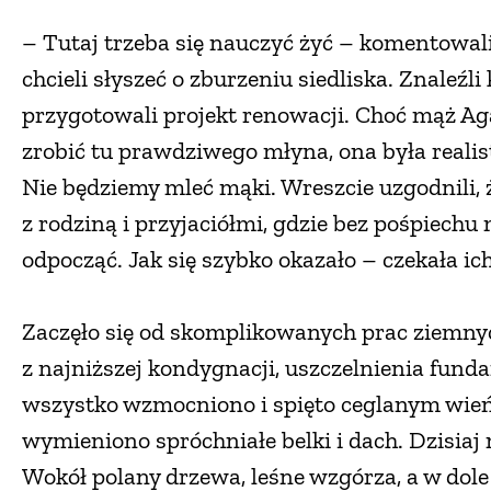
– Tutaj trzeba się nauczyć żyć – komentowali
chcieli słyszeć o zburzeniu siedliska. Znaleź
przygotowali projekt renowacji. Choć mąż Agat
zrobić tu prawdziwego młyna, ona była realis
Nie będziemy mleć mąki. Wreszcie uzgodnili, 
z rodziną i przyjaciółmi, gdzie bez pośpiechu
odpocząć. Jak się szybko okazało – czekała ich
Zaczęło się od skomplikowanych prac ziemn
z najniższej kondygnacji, uszczelnienia fun
wszystko wzmocniono i spięto ceglanym wie
wymieniono spróchniałe belki i dach. Dzisiaj
Wokół polany drzewa, leśne wzgórza, a w dol