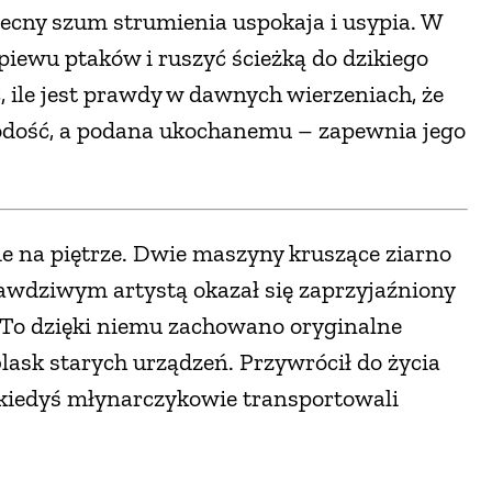
becny szum strumienia uspokaja i usypia. W
śpiewu ptaków i ruszyć ścieżką do dzikiego
, ile jest prawdy w dawnych wierzeniach, że
dość, a podana ukochanemu – zapewnia jego
e na piętrze. Dwie maszyny kruszące ziarno
rawdziwym artystą okazał się zaprzyjaźniony
 To dzięki niemu zachowano oryginalne
lask starych urządzeń. Przywrócił do życia
 kiedyś młynarczykowie transportowali