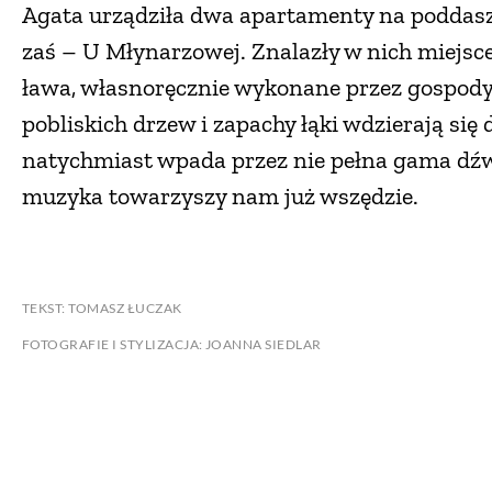
Agata urządziła dwa apartamenty na poddasz
zaś – U Młynarzowej. Znalazły w nich miejsc
ława, własnoręcznie wykonane przez gospodyni
pobliskich drzew i zapachy łąki wdzierają si
natychmiast wpada przez nie pełna gama dźwi
muzyka towarzyszy nam już wszędzie.
TEKST: TOMASZ ŁUCZAK
FOTOGRAFIE I STYLIZACJA: JOANNA SIEDLAR