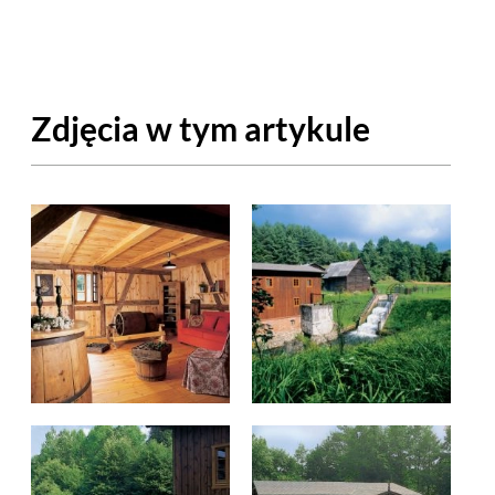
OM
BUDUJEMY DOM
DY
ZIELEŃ W DOMU
Zdjęcia w tym artykule
RALNA APTECZKA
A DOMOWE
EŁO
RZEMIOSŁO
ZYSTAWKI
ZUPY
TWORY
INNE