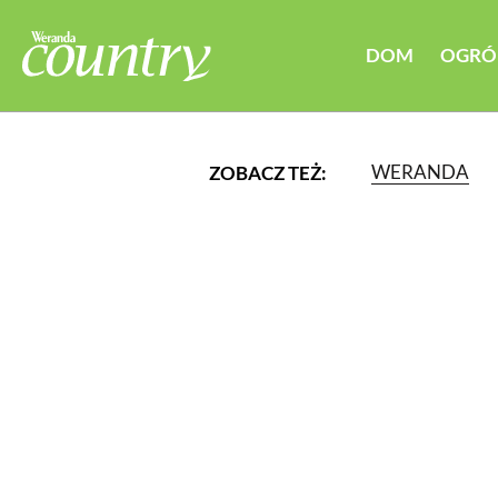
DOM
OGRÓ
WERANDA
ZOBACZ TEŻ:
LUB WYBIERZ JEDNĄ Z K