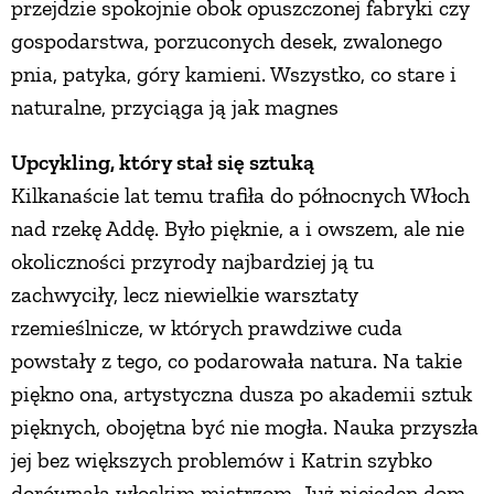
przejdzie spokojnie obok opuszczonej fabryki czy
gospodarstwa, porzuconych desek, zwalonego
PRZEPISY
pnia, patyka, góry kamieni. Wszystko, co stare i
naturalne, przyciąga ją jak magnes
ŚNIADANIA
Upcykling, który stał się sztuką
PRZYSTAWKI
Kilkanaście lat temu trafiła do północnych Włoch
nad rzekę Addę. Było pięknie, a i owszem, ale nie
ZUPY
okoliczności przyrody najbardziej ją tu
zachwyciły, lecz niewielkie warsztaty
DANIA GŁÓWNE
rzemieślnicze, w których prawdziwe cuda
powstały z tego, co podarowała natura. Na takie
CIASTA I DESERY
piękno ona, artystyczna dusza po akademii sztuk
pięknych, obojętna być nie mogła. Nauka przyszła
jej bez większych problemów i Katrin szybko
DODATKI
dorównała włoskim mistrzom. Już niejeden dom