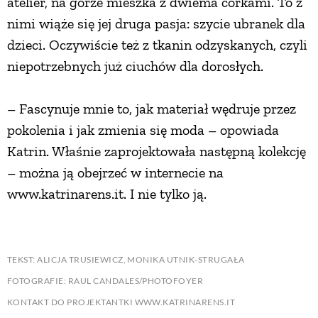
atelier, na górze mieszka z dwiema córkami. To z
nimi wiąże się jej druga pasja: szycie ubranek dla
dzieci. Oczywiście też z tkanin odzyskanych, czyli
niepotrzebnych już ciuchów dla dorosłych.
– Fascynuje mnie to, jak materiał wędruje przez
pokolenia i jak zmienia się moda – opowiada
Katrin. Właśnie zaprojektowała następną kolekcję
– można ją obejrzeć w internecie na
www.katrinarens.it. I nie tylko ją.
TEKST: ALICJA TRUSIEWICZ, MONIKA UTNIK-STRUGAŁA
FOTOGRAFIE: RAUL CANDALES/PHOTOFOYER
KONTAKT DO PROJEKTANTKI WWW.KATRINARENS.IT