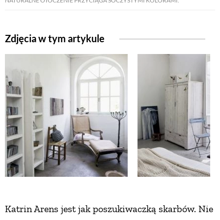
NATURALNE OTOCZENIE PRZYCIĄGA SOCZYSTYMI KOLORAMI.
ZWIERZĘTA W NATURZE
Zdjęcia w tym artykule
GRZYBY
KRAJOBRAZ
RĘKODZIEŁO
RZEMIOSŁO
ZWYCZAJE
Katrin Arens jest jak poszukiwaczką skarbów. Nie
ZRÓB TO SAM