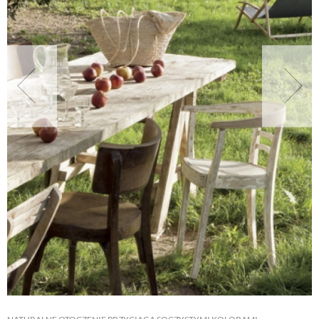
NATURALNIE
URODA
NATURALNA APTECZKA
DLA DOMU
EKO ŻYCIE
PRZYRODA
ZWIERZĘTA DOMOWE