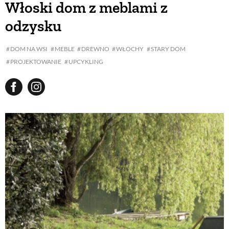
Włoski dom z meblami z
odzysku
BUDUJEMY DOM
DOM NA WSI
MEBLE
DREWNO
WŁOCHY
STARY DOM
PROJEKTOWANIE
UPCYKLING
OGRÓD
WARZYWA I OWOCE
ROŚLINY OGRODOWE
PORADY
ZIELEŃ W DOMU
PROJEKTOWANIE OGRODU