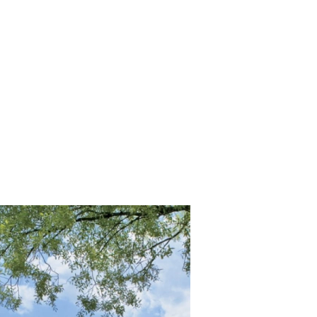
SCE
DOMY NA ŚWIECIE
URZĄDZAMY D
 I OWOCE
ROŚLINY OGRODOWE
PORA
 OGRODU
NATURALNIE
URODA
NATU
U
EKO ŻYCIE
PRZYRODA
ZWIERZĘT
URZE
GRZYBY
KRAJOBRAZ
RĘKODZI
B TO SAM
PRZEPISY
ŚNIADANIA
PR
NE
CIASTA I DESERY
DODATKI
PRZE