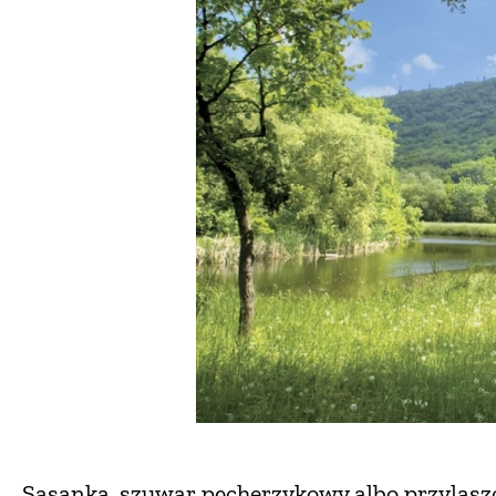
Sasanka, szuwar pęcherzykowy albo przylaszczk