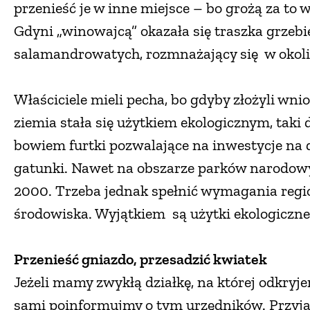
przenieść je w inne miejsce – bo grożą za to
Gdyni „winowajcą” okazała się traszka grzebien
salamandrowatych, rozmnażający się w okol
Właściciele mieli pecha, bo gdyby złożyli wn
ziemia stała się użytkiem ekologicznym, taki
bowiem furtki pozwalające na inwestycje na d
gatunki. Nawet na obszarze parków narodow
2000. Trzeba jednak spełnić wymagania regi
środowiska. Wyjątkiem są użytki ekologiczne 
Przenieść gniazdo, przesadzić kwiatek
Jeżeli mamy zwykłą działkę, na której odkryje
sami poinformujmy o tym urzędników. Przyjad