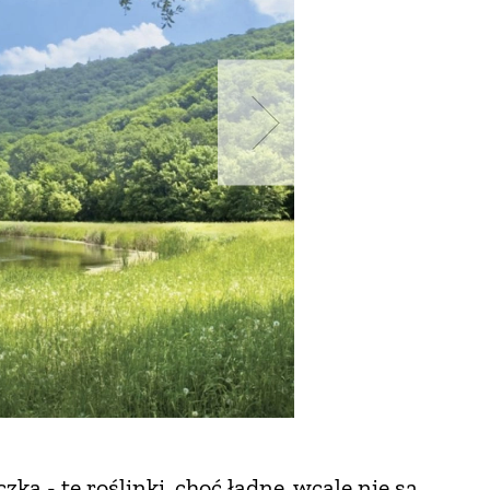
a - te roślinki, choć ładne, wcale nie są