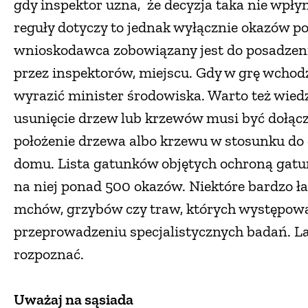
gdy inspektor uzna, że decyzja taka nie wpłyni
reguły dotyczy to jednak wyłącznie okazów po
wnioskodawca zobowiązany jest do posadzen
przez inspektorów, miejscu. Gdy w grę wchod
wyrazić minister środowiska. Warto też wied
usunięcie drzew lub krzewów musi być dołąc
położenie drzewa albo krzewu w stosunku do
domu. Lista gatunków objętych ochroną gatun
na niej ponad 500 okazów. Niektóre bardzo łat
mchów, grzybów czy traw, których występowa
przeprowadzeniu specjalistycznych badań. Laik
rozpoznać.
Uważaj na sąsiada