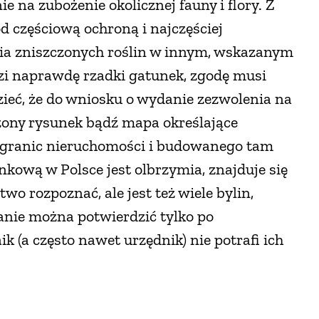
e na zubożenie okolicznej fauny i flory. Z
d częściową ochroną i najczęściej
ia zniszczonych roślin w innym, wskazanym
zi naprawdę rzadki gatunek, zgodę musi
zieć, że do wniosku o wydanie zezwolenia na
zony rysunek bądź mapa określające
 granic nieruchomości i budowanego tam
kową w Polsce jest olbrzymia, znajduje się
wo rozpoznać, ale jest też wiele bylin,
nie można potwierdzić tylko po
 (a często nawet urzędnik) nie potrafi ich