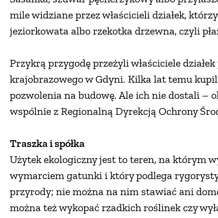
mile widziane przez właścicieli działek, któ
jeziorkowata albo rzekotka drzewna, czyli pła
Przykrą przygodę przeżyli właściciele działe
krajobrazowego w Gdyni. Kilka lat temu kupili p
pozwolenia na budowę. Ale ich nie dostali – o
wspólnie z Regionalną Dyrekcją Ochrony Środ
Traszka i spółka
Użytek ekologiczny jest to teren, na którym 
wymarciem gatunki i który podlega rygoryst
przyrody; nie można na nim stawiać ani dom
można też wykopać rzadkich roślinek czy wyła