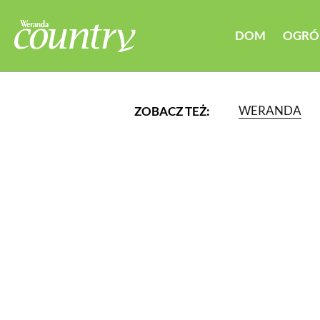
DOM
OGRÓ
WERANDA
ZOBACZ TEŻ:
LUB WYBIERZ JEDNĄ Z K