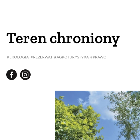
DOM
DOMY W POL
OGRÓD
WARZYWA
Teren chroniony
PROJEKTOWANIE
EKOLOGIA
REZERWAT
AGROTURYSTYKA
PRAWO
DLA DOM
ZWIERZĘTA W NAT
ZWYCZAJE
ZRÓ
DANIA GŁÓW