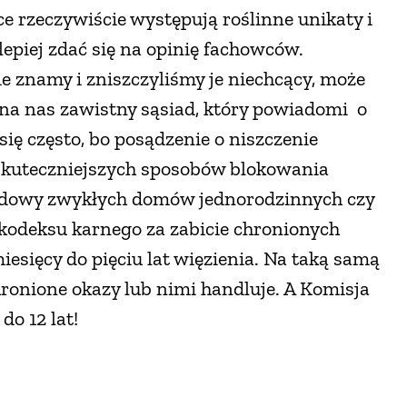
ce rzeczywiście występują roślinne unikaty i
lepiej zdać się na opinię fachowców.
ie znamy i zniszczyliśmy je niechcący, może
 na nas zawistny sąsiad, który powiadomi o
ię często, bo posądzenie o niszczenie
jskuteczniejszych sposobów blokowania
 budowy zwykłych domów jednorodzinnych czy
kodeksu karnego za zabicie chronionych
miesięcy do pięciu lat więzienia. Na taką samą
hronione okazy lub nimi handluje. A Komisja
o 12 lat!