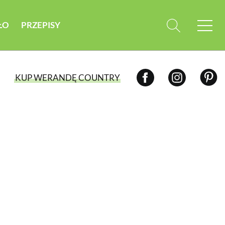
ŁO
PRZEPISY
KUP WERANDĘ COUNTRY
WYBIERZ TYP WYDANIA
WYDANIE DRUKOWANE
aktualny numer z dostawą do domu
E-WYDANIE PDF
przeglądaj bezpośrednio na Twoim
komputerze lub urządzeniu mobilnym