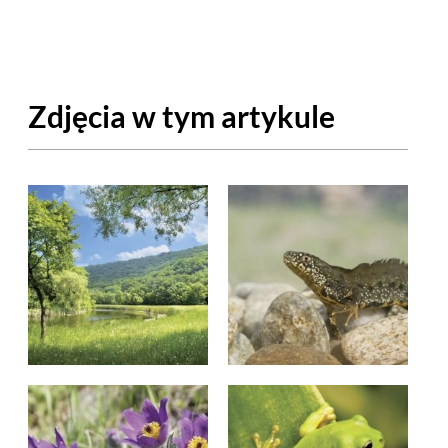
OM
BUDUJEMY DOM
DY
ZIELEŃ W DOMU
Zdjęcia w tym artykule
RALNA APTECZKA
A DOMOWE
EŁO
RZEMIOSŁO
ZYSTAWKI
ZUPY
TWORY
INNE